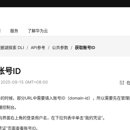
者
服务
了解华为云
据湖探索 DLI
/
API参考
/
公共参数
/
获取账号ID
账号ID
：
2025-09-15 GMT+08:00
的时候，部分URL中需要填入账号ID（domain-id），所以需要先在管
理控制台。
向界面右上角的登录用户名，在下拉列表中单击“我的凭证”。
I凭证”页面查看账号ID。