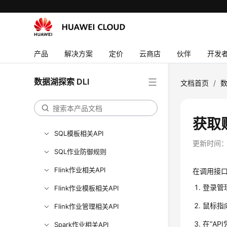
资源标签相关API
增强型跨源连接相关API
跨源认证相关API
产品
解决方案
定价
云商店
伙伴
开发
配额相关API
弹性资源池相关API
数据湖探索 DLI
文档首页
/
数
队列相关API（推荐）
SQL作业相关API
获取
SQL模板相关API
更新时间
SQL作业防御规则
Flink作业相关API
在调用接口
登录管
Flink作业模板相关API
鼠标指
Flink作业管理相关API
在“AP
Spark作业相关API