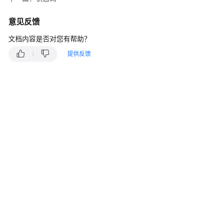
介
绍
意见反馈
计
文档内容是否对您有帮助？
费
提供反馈
说
明
快
速
入
门
用
户
指
南
最
佳