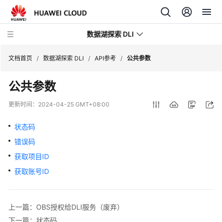
数据湖探索 DLI
文档首页
/
数据湖探索 DLI
/
API参考
/
公共参数
公共参数
最
新
更新时间：
2024-04-25 GMT+08:00
动
态
状态码
错误码
服
务
获取项目ID
公
获取账号ID
告
产
上一篇：OBS授权给DLI服务（废弃）
品
下一篇：状态码