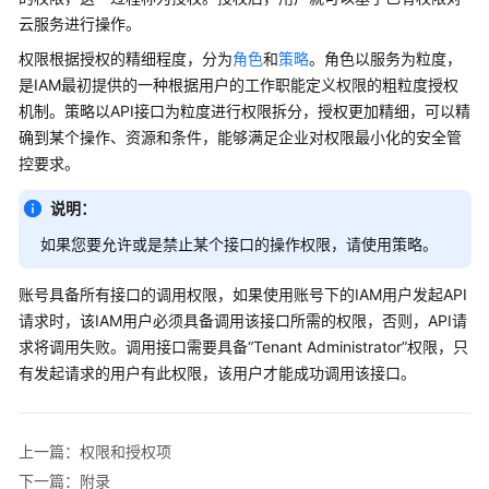
入
云服务进行操作。
门
权限根据授权的精细程度，分为
角色
和
策略
。角色以服务为粒度，
用
是IAM最初提供的一种根据用户的工作职能定义权限的粗粒度授权
户
机制。策略以API接口为粒度进行权限拆分，授权更加精细，可以精
指
确到某个操作、资源和条件，能够满足企业对权限最小化的安全管
南
控要求。
最
说明：
佳
如果您要允许或是禁止某个接口的操作权限，请使用策略。
实
践
账号具备所有接口的调用权限，如果使用账号下的IAM用户发起API
API
请求时，该IAM用户必须具备调用该接口所需的权限，否则，API请
参
求将调用失败。调用接口需要具备“Tenant Administrator”权限，只
考
有发起请求的用户有此权限，该用户才能成功调用该接口。
使
用
上一篇：权限和授权项
前
下一篇：附录