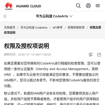
华为云码道 CodeArts
文档首页
/
华为云码道 CodeArts
/
API参考
/
权限和授权项
/
权限及授
权项说明
产
权限及授权项说明
品
介
更新时间：
2026-07-14 GMT+08:00
绍
如果您需要对您所拥有的CodeArts进行精细的权限管理，您可以使
计
用统一身份认证服务（Identity and Access Management，简称
费
IAM），如果华为云账号已经能满足您的要求，不需要创建独立的
说
IAM用户，您可以跳过本章节，不影响您使用CodeArts服务的其它
明
功能。
默认情况下，新建的IAM用户没有任何权限，您需要将其加入用户
快
组，并给用户组授予策略或角色，才能使用户组中的用户获得相应
速
的权限，这一过程称为授权。授权后，用户就可以基于已有权限对