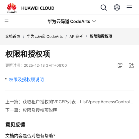
华为云码道 CodeArts
文档首页
/
华为云码道 CodeArts
/
API参考
/
权限和授权项
权限和授权项
产
品
更新时间：
2025-12-18 GMT+08:00
介
绍
权限及授权项说明
计
费
上一篇：获取租户授权的VPCEP列表 - ListVpcepAccessControlRecords
说
下一篇：权限及授权项说明
明
意见反馈
快
速
文档内容是否对您有帮助？