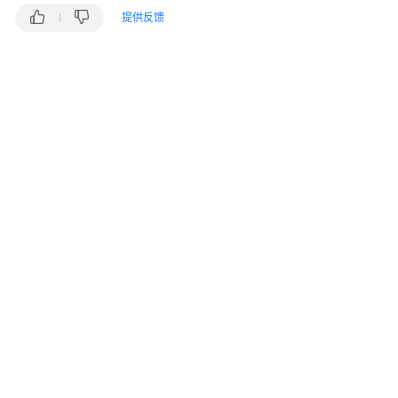
入
提供反馈
门
用
户
指
南
最
佳
实
践
API
参
考
使
用
前