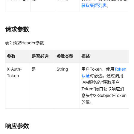
获取集群列表
。
SDK
参
考
请求参数
API
参
表2
请求Header参数
考
参数
是否必选
参数类型
描述
使
用
X-Auth-
是
String
用户Token，使用
Token
前
Token
认证
时必选。通过调用
必
IAM服务的“获取用户
读
Token”接口获取响应消
息头中X-Subject-Token
API
的值。
概
览
响应参数
如