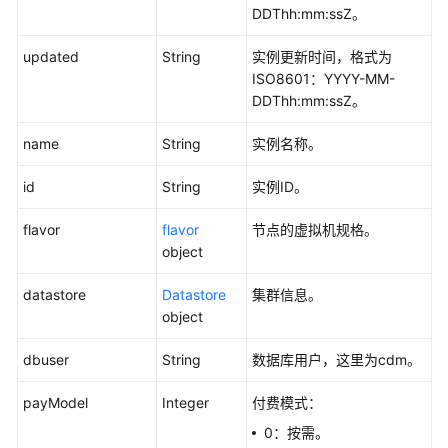
DDThh:mm:ssZ。
查
updated
String
实例更新时间，格式为
询
ISO8601：YYYY-MM-
支
DDThh:mm:ssZ。
持
的
name
String
实例名称。
版
本
id
String
实例ID。
-
ShowDatastores
flavor
flavor
节点的虚拟机规格。
object
查
询
datastore
Datastore
集群信息。
版
object
本
规
dbuser
String
数据库用户，这里为cdm。
格
-
payModel
Integer
付费模式：
ShowFlavors
0：按需。