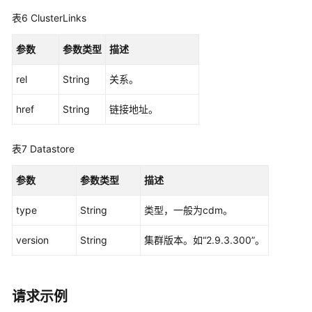
ID
表6
ClusterLinks
-
ShowEnterpriseProjects
参数
参数类型
描述
查
rel
String
关系。
询
集
href
String
链接地址。
群
的
企
表7
Datastore
业
项
参数
参数类型
描述
目
ID
type
String
类型，一般为cdm。
-
ShowClusterEnterpriseProjects
version
String
集群版本。如“2.9.3.300”。
查
询
请求示例
集