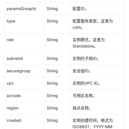
情
paramsGroupId
String
配置ID。
-
ShowClusterDetail
type
String
配置服务类型，这里为
cdm。
删
除
role
String
实例模式，这里为
集
Standalone。
群
-
subnetid
String
实例的子网ID。
DeleteCluster
securegroup
String
安全组ID。
查
vpc
String
实例的VPC ID。
询
所
azcode
String
可用区名称。
有
可
region
String
局点名称。
用
区
created
String
实例创建时间，格式为
-
ISO8601：YYYY-MM-
ShowAvailabilityZones