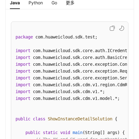
"trafficIpv6"
:
null
,
Java
Python
Go
更多
集
"cluster_id"
:
"2d9ac57e-3ebf-4557-86d5-89ae750f
群
}
-
}
CreateCluster
package
 com.huaweicloud.sdk.test;

查
询
import
集
import
群
import
列
import
表
import
-
import
ListClusters
import
import
 com.huaweicloud.sdk.cdm.v1.model.*;

作
业
管
public
class
ShowInstanceDetailSolution
 {

理
public
static
void
main
(String[] args)
 {

连