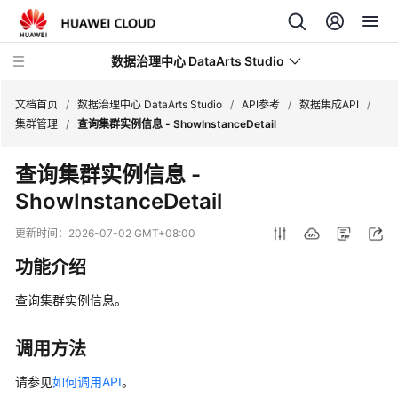
数据治理中心 DataArts Studio
文档首页
/
数据治理中心 DataArts Studio
/
API参考
/
数据集成API
/
集群管理
/
查询集群实例信息 - ShowInstanceDetail
最
查询集群实例信息 -
新
ShowInstanceDetail
动
态
更新时间：
2026-07-02 GMT+08:00
产
功能介绍
品
介
查询集群实例信息。
绍
调用方法
数
据
请参见
如何调用API
。