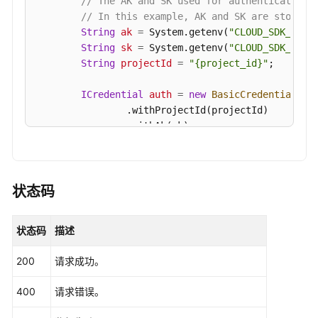
// The AK and SK used for authentication 
接
// In this example, AK and SK are stored 
管
String
ak
=
 System.getenv(
"CLOUD_SDK_AK"
);
理
String
sk
=
 System.getenv(
"CLOUD_SDK_SK"
);
String
projectId
=
"{project_id}"
;

附：
公
ICredential
auth
=
new
BasicCredentials
()

共
                .withProjectId(projectId)

数
                .withAk(ak)

据
                .withSk(sk);

结
构
CdmClient
client
=
 CdmClient.newBuilder()

                .withCredential(auth)

状态码
数
                .withRegion(CdmRegion.valueOf(
"<Y
据
                .build();

状态码
描述
开
ShowInstanceDetailRequest
request
=
new
S
发
        request.withInstanceId(
"{instance_id}"
);

200
请求成功。
API（V1）
try
 {

ShowInstanceDetailResponse
response
=
400
请求错误。
            System.out.println(response.toString()
数
        } 
catch
 (ConnectionException e) {

据