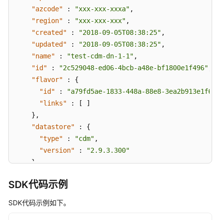
RestartCluster
"azcode"
:
"xxx-xxx-xxxa"
,
"region"
:
"xxx-xxx-xxx"
,
启
"created"
:
"2018-09-05T08:38:25"
,
动
"updated"
:
"2018-09-05T08:38:25"
,
集
群
"name"
:
"test-cdm-dn-1-1"
,
-
"id"
:
"2c529048-ed06-4bcb-a48e-bf1800e1f496"
,
StartCluster
"flavor"
:
{
"id"
:
"a79fd5ae-1833-448a-88e8-3ea2b913e1f6"
,
停
"links"
:
[
]
止
}
,
集
"datastore"
:
{
群
"type"
:
"cdm"
,
（待
"version"
:
"2.9.3.300"
下
}
,
线）
"dbuser"
:
"cdm"
,
-
SDK代码示例
"payModel"
:
0
,
StopCluster
"publicIp"
:
"49.xx.xx.10"
,
SDK代码示例如下。
创
"trafficIp"
:
"192.168.0.128"
,
建