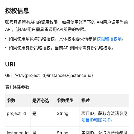
治
理
授权信息
方
法
账号具备所有API的调用权限，如果使用账号下的IAM用户调用当前
论
API，该IAM用户需具备调用API所需的权限。
如果使用角色与策略授权，具体权限要求请参见
权限和授权项
。
快
速
如果使用身份策略授权，当前API调用无需身份策略权限。
入
门
URI
用
GET /v1.1/{project_id}/instances/{instance_id}
户
表1
指
路径参数
南
参数
是否必选
参数类型
描述
最
project_id
是
String
项目ID，获取方法请参见
佳
项目ID和账号ID
。
实
践
instance_id
是
String
实例ID，获取方法请参见