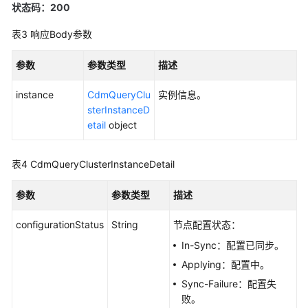
何
状态码：200
调
用
表3
响应Body参数
API
参数
参数类型
描述
数
据
instance
CdmQueryClu
实例信息。
集
sterInstanceD
成
etail
object
API
表4
CdmQueryClusterInstanceDetail
集
群
参数
参数类型
描述
管
理
configurationStatus
String
节点配置状态：
In-Sync：配置已同步。
查
询
Applying：配置中。
集
Sync-Failure：配置失
群
败。
详