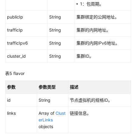
1：包周期。
查
询
publicIp
String
集群绑定的公网地址。
规
格
trafficIp
String
集群的内网地址。
详
情
trafficIpv6
String
集群的内网IPv6地址。
-
ShowFlavorDetail
cluster_id
String
集群ID。
查
询
表5
flavor
所
有
参数
参数类型
描述
集
群
id
String
节点虚拟机的规格ID。
的
企
links
Array of
Clust
链接信息。
业
erLinks
项
objects
目