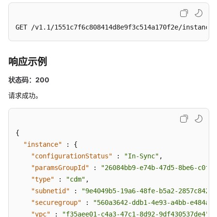
群
实
例
GET /v1.1/1551c7f6c808414d8e9f3c514a170f2e/instances
信
息
-
响应示例
ShowInstanceDetail
状态码：200
修
请求成功。
改
集
群
-
{
ModifyCluster
"instance"
:
{
"configurationStatus"
:
"In-Sync"
,
重
"paramsGroupId"
:
"26084bb9-e74b-47d5-8be6-c0fbe
启
"type"
:
"cdm"
,
集
"subnetid"
:
"9e4049b5-19a6-48fe-b5a2-2857c842fe
群
"securegroup"
:
"560a3642-ddb1-4e93-a4bb-e484ae9
-
"vpc"
:
"f35aee01-c4a3-47c1-8d92-9df430537de4"
,