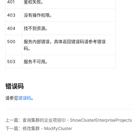
401
鉴权失败。
            e.printStackTrace();

开
        } 
catch
 (RequestTimeoutException e) {

发
403
没有操作权限。
            e.printStackTrace();

API（V2）
        } 
catch
 (ServiceResponseException e) {

404
找不到资源。
            e.printStackTrace();

管
            System.out.println(e.getHttpStatusCode
理
500
服务内部错误，具体返回错误码请参考错误
            System.out.println(e.getRequestId());

中
码。
            System.out.println(e.getErrorCode());

心
            System.out.println(e.getErrorMsg());

API
503
服务不可用。
        }

    }

数
据
错误码
架
构
请参见
错误码
。
API
数
上一篇：查询集群的企业项目ID - ShowClusterEnterpriseProjects
据
下一篇：修改集群 - ModifyCluster
质
量