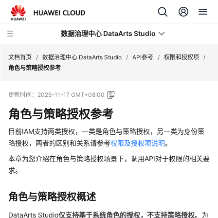
数据治理中心 DataArts Studio
文档首页
/
数据治理中心 DataArts Studio
/
API参考
/
权限和授权项
/
角色与策略授权参考
最
更新时间：
2025-11-17 GMT+08:00
新
动
角色与策略授权参考
态
目前IAM支持两类授权，一类是角色与策略授权，另一类为身份策
产
略授权，两者的区别和关系请参考
权限及授权项说明
。
品
本章为您介绍在角色与策略授权场景下，调用API对于权限的相关要
介
求。
绍
角色与策略授权概述
数
据
DataArts Studio
仅支持基于系统角色的授权
，
不支持策略授权
。为