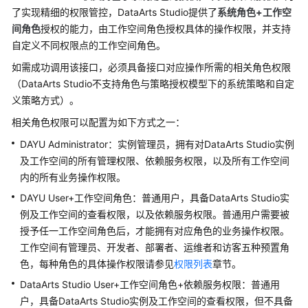
治
了实现精细的权限管控，
DataArts Studio
提供了
系统角色
+
工作空
理
间角色
授权的能力，由工作空间角色授权具体的操作权限，并支持
方
自定义不同权限点的工作空间角色。
法
论
如需成功调用该接口，必须具备接口对应操作所需的相关角色权限
（
DataArts Studio
不支持角色与策略授权模型下的系统策略和自定
快
义策略方式）。
速
相关角色权限可以配置为如下方式之一：
入
门
DAYU
Administrator：实例管理员，拥有对
DataArts Studio
实例
及工作空间的所有管理权限、依赖服务权限，以及所有工作空间
用
内的所有业务操作权限。
户
DAYU
User+工作空间角色：普通用户，具备
DataArts Studio
实
指
例及工作空间的查看权限，以及依赖服务权限。普通用户需要被
南
授予任一工作空间角色后，才能拥有对应角色的业务操作权限。
最
工作空间有管理员、开发者、部署者、运维者和访客五种预置角
佳
色，每种角色的具体操作权限请参见
权限列表
章节。
实
DataArts Studio User+工作空间角色+依赖服务权限：普通用
践
户，具备DataArts Studio实例及工作空间的查看权限，但不具备