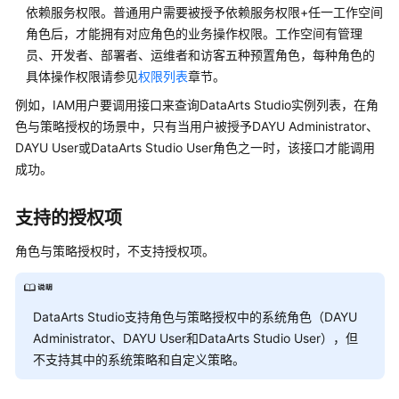
依赖服务权限。普通用户需要被授予依赖服务权限+任一工作空间
SDK
角色后，才能拥有对应角色的业务操作权限。工作空间有管理
参
员、开发者、部署者、运维者和访客五种预置角色，每种角色的
考
具体操作权限请参见
权限列表
章节。
API
例如，IAM用户要调用接口来查询
DataArts Studio
实例列表，在角
参
色与策略授权的场景中，只有当用户被授予
DAYU
Administrator、
考
DAYU
User或DataArts Studio User角色之一时，该接口才能调用
成功。
使
用
支持的授权项
前
必
角色与策略授权时，不支持授权项。
读
API
DataArts Studio
支持角色与策略授权中的系统角色（
DAYU
概
Administrator、
DAYU
User和DataArts Studio User），但
览
不支持其中的系统策略和自定义策略。
如