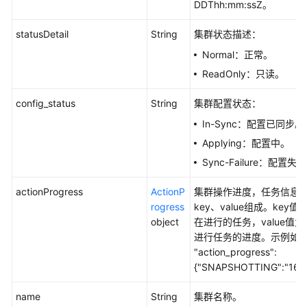
DDThh:mm:ssZ。
ID
-
statusDetail
String
集群状态描述：
ShowEnterpriseProjects
Normal：正常。
查
ReadOnly：只读。
询
集
config_status
String
集群配置状态：
群
In-Sync：配置已同步。
的
Applying：配置中。
企
业
Sync-Failure：配置失
项
目
actionProgress
ActionP
集群操作进度，任务信息
ID
rogress
key、value组成。key值
-
object
在进行的任务，value值
ShowClusterEnterpriseProjects
进行任务的进度。示例如
"action_progress":
查
{"SNAPSHOTTING":"16
询
集
name
String
集群名称。