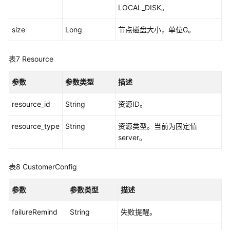
LOCAL_DISK。
限
和
size
Long
节点磁盘大小，单位G。
授
权
项
表7
Resource
附
参数
参数类型
描述
录
resource_id
String
资源ID。
常
见
resource_type
String
资源类型。当前为固定值
问
server。
题
表8
CustomerConfig
视
频
参数
参数类型
描述
帮
助
failureRemind
String
失败提醒。
更