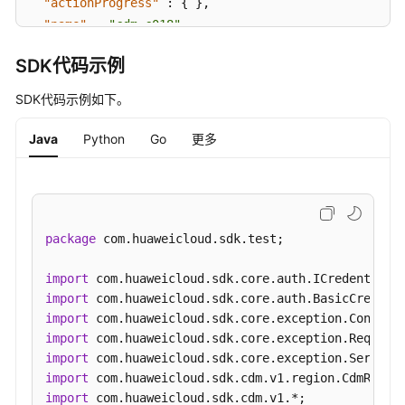
"actionProgress"
:
{
}
,
"name"
:
"cdm-c018"
,
"id"
:
"bae65496-643e-47ca-84af-948672de7eeb"
,
SDK代码示例
"isFrozen"
:
"0"
,
"actions"
:
"REBOOTING"
,
SDK代码示例如下。
"updated"
:
"2018-09-05T08:38:25"
,
"status"
:
"200"
Java
Python
Go
更多
}
package
 com.huaweicloud.sdk.test;

import
import
import
import
import
import
import