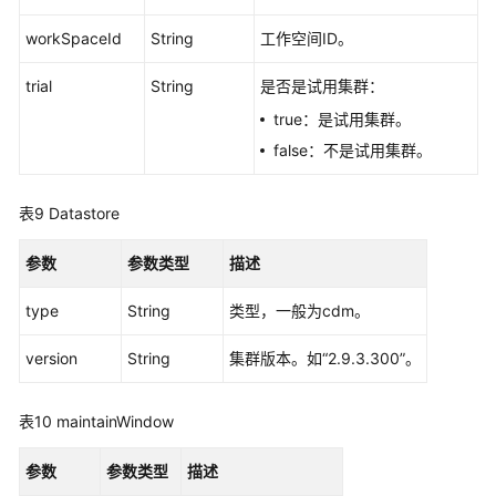
协
议
workSpaceId
String
工作空间ID。
（SLA）
trial
String
是否是试用集群：
白
true：是试用集群。
皮
false：不是试用集群。
书
资
源
表9
Datastore
支
参数
参数类型
描述
持
区
type
String
类型，一般为cdm。
域
version
String
集群版本。如“2.9.3.300”。
系
统
表10
maintainWindow
权
限
参数
参数类型
描述