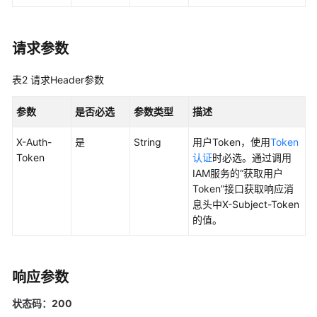
SDK
参
请求参数
考
表2
API
请求Header参数
参
考
参数
是否必选
参数类型
描述
X-Auth-
是
String
用户Token，使用
Token
使
Token
认证
时必选。通过调用
用
IAM服务的“获取用户
前
Token”接口获取响应消
必
息头中X-Subject-Token
读
的值。
API
概
览
响应参数
如
状态码：200