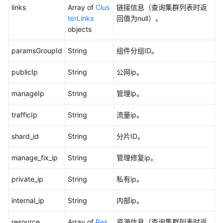
links
Array of
Clus
链接信息（查询集群列表时返
开
terLinks
回值为null）。
发
objects
API（V2）
paramsGroupId
String
组件分组ID。
管
理
publicIp
String
公网ip。
中
心
manageIp
String
管理ip。
API
trafficIp
String
流量ip。
数
据
shard_id
String
分片ID。
架
构
manage_fix_ip
String
管理修复ip。
API
private_ip
String
私有ip。
数
据
internal_ip
String
内部ip。
质
量
resource
Array of
Res
资源信息（查询集群列表时返