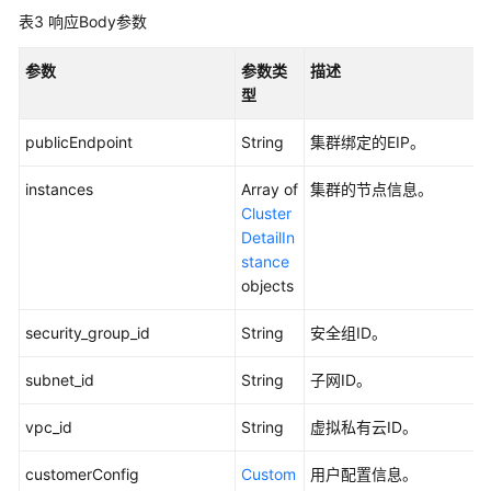
何
表3
响应Body参数
调
用
参数
参数类
描述
API
型
数
publicEndpoint
String
集群绑定的EIP。
据
集
instances
Array of
集群的节点信息。
成
Cluster
API
DetailIn
stance
集
objects
群
管
security_group_id
String
安全组ID。
理
subnet_id
String
子网ID。
查
询
vpc_id
String
虚拟私有云ID。
集
群
customerConfig
Custom
用户配置信息。
详