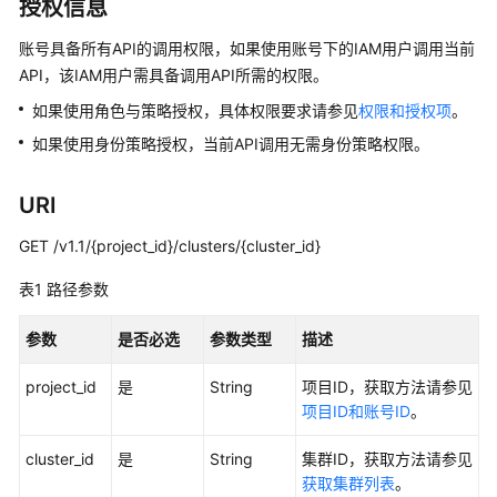
治
授权信息
理
账号具备所有API的调用权限，如果使用账号下的IAM用户调用当前
方
法
API，该IAM用户需具备调用API所需的权限。
论
如果使用角色与策略授权，具体权限要求请参见
权限和授权项
。
如果使用身份策略授权，当前API调用无需身份策略权限。
快
速
入
URI
门
GET /v1.1/{project_id}/clusters/{cluster_id}
用
表1
路径参数
户
指
参数
是否必选
参数类型
描述
南
project_id
是
String
项目ID，获取方法请参见
最
项目ID和账号ID
。
佳
实
cluster_id
是
String
集群ID，获取方法请参见
践
获取集群列表
。