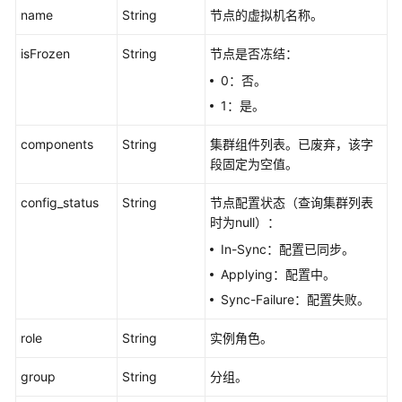
name
String
节点的虚拟机名称。
接
管
isFrozen
String
节点是否冻结：
理
0：否。
附：
1：是。
公
共
components
String
集群组件列表。已废弃，该字
数
段固定为空值。
据
结
config_status
String
节点配置状态（查询集群列表
构
时为null）：
In-Sync：配置已同步。
数
Applying：配置中。
据
开
Sync-Failure：配置失败。
发
API（V1）
role
String
实例角色。
group
String
分组。
数
据