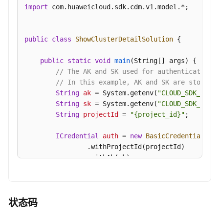
import
 com.huaweicloud.sdk.cdm.v1.model.*;

public
class
ShowClusterDetailSolution
 {

public
static
void
main
(String[] args)
 {

// The AK and SK used for authentication 
// In this example, AK and SK are stored 
String
ak
=
 System.getenv(
"CLOUD_SDK_AK"
);
String
sk
=
 System.getenv(
"CLOUD_SDK_SK"
);
String
projectId
=
"{project_id}"
;

ICredential
auth
=
new
BasicCredentials
()

                .withProjectId(projectId)

                .withAk(ak)

                .withSk(sk);

CdmClient
client
=
 CdmClient.newBuilder()

                .withCredential(auth)

状态码
                .withRegion(CdmRegion.valueOf(
"<Y