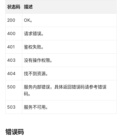
                .build();

状态码
描述
ShowClusterDetailRequest
request
=
new
Sh
        request.withClusterId(
"{cluster_id}"
);

200
OK。
try
 {

ShowClusterDetailResponse
response
=
 
400
请求错误。
            System.out.println(response.toString()
        } 
catch
 (ConnectionException e) {

401
鉴权失败。
            e.printStackTrace();

        } 
catch
 (RequestTimeoutException e) {

403
没有操作权限。
            e.printStackTrace();

        } 
catch
 (ServiceResponseException e) {

404
找不到资源。
            e.printStackTrace();

            System.out.println(e.getHttpStatusCode
500
服务内部错误，具体返回错误码请参考错误
            System.out.println(e.getRequestId());

码。
            System.out.println(e.getErrorCode());

            System.out.println(e.getErrorMsg());

503
服务不可用。
        }

    }

错误码