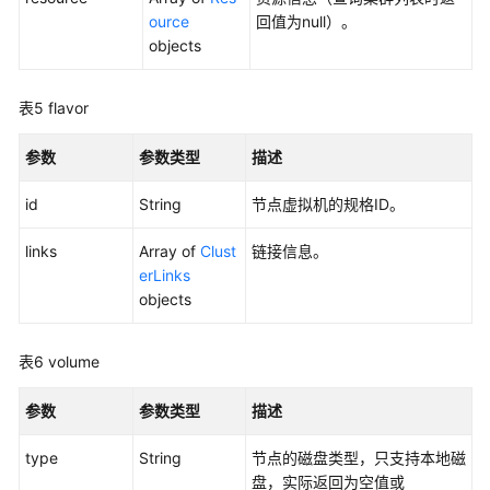
API
ource
回值为null）。
objects
数
据
表5
flavor
目
录
参数
参数类型
描述
API
id
String
节点虚拟机的规格ID。
数
据
links
Array of
Clust
链接信息。
服
erLinks
务
objects
API
应
表6
volume
用
示
参数
参数类型
描述
例
type
String
节点的磁盘类型，只支持本地磁
盘，实际返回为空值或
权