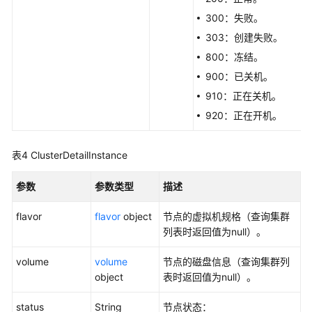
RestartCluster
300：失败。
启
303：创建失败。
动
800：冻结。
集
900：已关机。
群
-
910：正在关机。
StartCluster
920：正在开机。
停
表4
ClusterDetailInstance
止
集
参数
参数类型
描述
群
（待
flavor
flavor
object
节点的虚拟机规格（查询集群
下
列表时返回值为null）。
线）
-
volume
volume
节点的磁盘信息（查询集群列
StopCluster
object
表时返回值为null）。
创
status
String
节点状态：
建