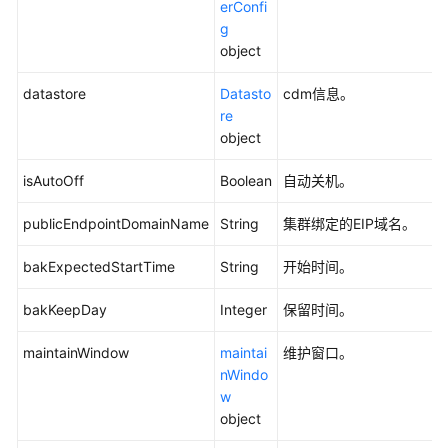
erConfi
情
g
-
object
ShowClusterDetail
datastore
Datasto
cdm信息。
删
re
除
object
集
群
isAutoOff
Boolean
自动关机。
-
DeleteCluster
publicEndpointDomainName
String
集群绑定的EIP域名。
bakExpectedStartTime
String
开始时间。
查
询
bakKeepDay
Integer
保留时间。
所
有
maintainWindow
maintai
维护窗口。
可
nWindo
用
w
区
object
-
ShowAvailabilityZones