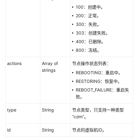
集
100：创建中。
群
200：正常。
-
300：失败。
CreateCluster
303：创建失败。
查
400：已删除。
询
800：冻结。
集
群
actions
Array of
节点操作状态列表：
列
strings
REBOOTING：重启中。
表
RESTORING：恢复中。
-
ListClusters
REBOOT_FAILURE：重启失
败。
作
业
type
String
节点类型，只支持一种类型
管
“cdm”。
理
id
String
节点的虚拟机ID。
连