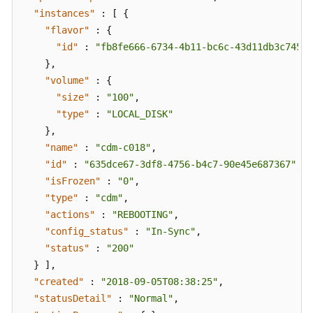
"instances"
:
[
{
"flavor"
:
{
"id"
:
"fb8fe666-6734-4b11-bc6c-43d11db3c745"
}
,
"volume"
:
{
"size"
:
"100"
,
"type"
:
"LOCAL_DISK"
}
,
"name"
:
"cdm-c018"
,
"id"
:
"635dce67-3df8-4756-b4c7-90e45e687367"
,
"isFrozen"
:
"0"
,
"type"
:
"cdm"
,
"actions"
:
"REBOOTING"
,
"config_status"
:
"In-Sync"
,
"status"
:
"200"
}
]
,
"created"
:
"2018-09-05T08:38:25"
,
"statusDetail"
:
"Normal"
,