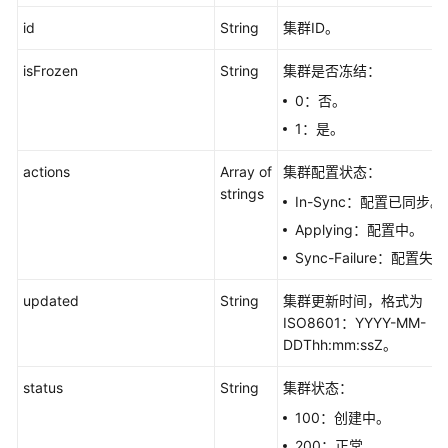
群
id
实
String
集群ID。
例
isFrozen
String
集群是否冻结：
信
息
0：否。
-
1：是。
ShowInstanceDetail
actions
Array of
集群配置状态：
修
strings
In-Sync：配置已同步。
改
集
Applying：配置中。
群
Sync-Failure：配置失
-
ModifyCluster
updated
String
集群更新时间，格式为
ISO8601：YYYY-MM-
重
DDThh:mm:ssZ。
启
集
status
String
集群状态：
群
100：创建中。
-
200：正常。