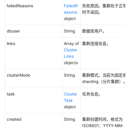
查
failedReasons
FailedR
失败原因。集群处于正常
询
easons
时不返回。
规
object
格
详
dbuser
String
数据库用户。
情
-
links
Array of
集群连接信息。
ShowFlavorDetail
Cluster
Links
查
objects
询
clusterMode
String
集群模式。当前为固定值
所
sharding（分片集群）。
有
集
task
Cluster
任务信息。
群
Task
的
object
企
业
created
String
集群创建时间，格式为
项
ISO8601：YYYY-MM-
目