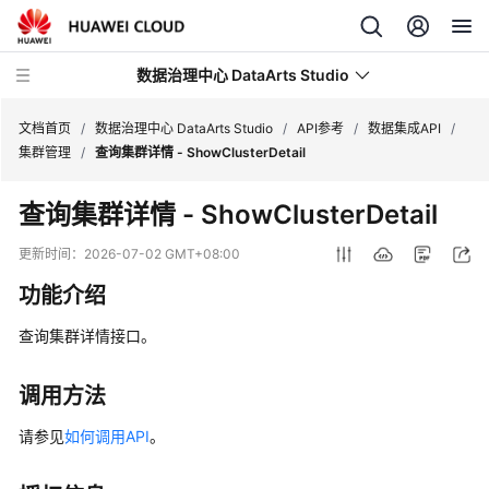
数据治理中心 DataArts Studio
文档首页
/
数据治理中心 DataArts Studio
/
API参考
/
数据集成API
/
集群管理
/
查询集群详情 - ShowClusterDetail
最
查询集群详情 - ShowClusterDetail
新
动
更新时间：
2026-07-02 GMT+08:00
态
功能介绍
产
查询集群详情接口。
品
介
绍
调用方法
请参见
如何调用API
。
数
据