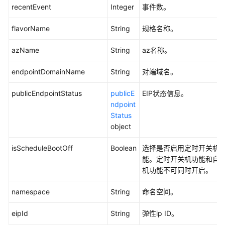
recentEvent
Integer
事件数。
查
flavorName
String
规格名称。
询
支
azName
String
az名称。
持
的
endpointDomainName
String
对端域名。
版
本
publicEndpointStatus
publicE
EIP状态信息。
-
ndpoint
ShowDatastores
Status
object
查
询
isScheduleBootOff
Boolean
选择是否启用定时开关机
版
能。定时开关机功能和自
本
机功能不可同时开启。
规
格
namespace
String
命名空间。
-
ShowFlavors
eipId
String
弹性ip ID。