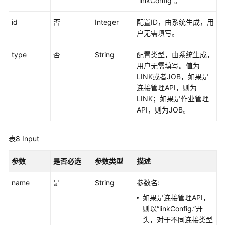
“linkConfig”。
问
题
id
否
Integer
配置ID，由系统生成，用
户无需填写。
视
频
type
否
String
配置类型，由系统生成，
帮
用户无需填写。值为
助
LINK或者JOB，如果是
连接管理API，则为
更
LINK；如果是作业管理
多
API，则为JOB。
文
档
表8
Input
参数
是否必选
参数类型
描述
通
用
name
是
String
参数名:
参
考
如果是连接管理API，
则以“linkConfig.”开
责
头，对于不同连接类型