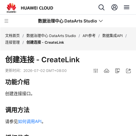
数据治理中心 DataArts Studio
文档首页
/
数据治理中心 DataArts Studio
/
API参考
/
数据集成API
/
连接管理
/
创建连接 - CreateLink
最
创建连接 - CreateLink
新
动
更新时间：
2026-07-02 GMT+08:00
态
功能介绍
产
创建连接接口。
品
介
绍
调用方法
请参见
如何调用API
。
数
据