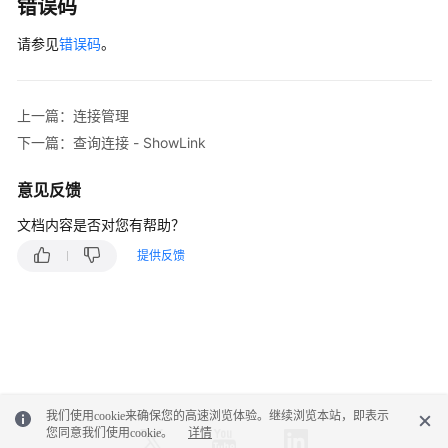
错误码
                .withName(
"linkConfig.port"
)

                .withValue(
"3306"
)

请参见
错误码
。
        );

        listConfigsInputs.add(

new
Input
()

上一篇：连接管理
                .withName(
"linkConfig.database"
)

                .withValue(
"DB_name"
)

下一篇：查询连接 - ShowLink
        );

        listConfigsInputs.add(

意见反馈
new
Input
()

文档内容是否对您有帮助？
                .withName(
"linkConfig.username"
)

                .withValue(
"username"
)

提供反馈
        );

        listConfigsInputs.add(

new
Input
()

                .withName(
"linkConfig.password"
)

                .withValue(
"DB_password"
)

        );

        listConfigsInputs.add(

我们使用cookie来确保您的高速浏览体验。继续浏览本站，即表示
new
Input
()

您同意我们使用cookie。
详情
                .withName(
"linkConfig.fetchSize"
)
