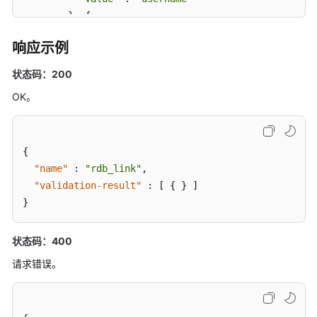
        }, {

"name"
 : 
"linkConfig.password"
,

响应示例
"value"
 : 
"DB_password"
        }, {

状态码：200
"name"
 : 
"linkConfig.fetchSize"
,

OK。
"value"
 : 
"100000"
        }, {

"name"
 : 
"linkConfig.usingNative"
,

{
"value"
 : 
"false"
        } ],

"name"
:
"rdb_link"
,
"validation-result"
"name"
 : 
"linkConfig"
:
[
{
}
]
      } ]

}
    },

"name"
 : 
"mysql_link"
,

状态码：400
"creation-date"
 : 1496654788622,

请求错误。
"connector-name"
 : 
"generic-jdbc-connector"
,

"update-date"
 : 1496654788622,

"enabled"
 : 
true