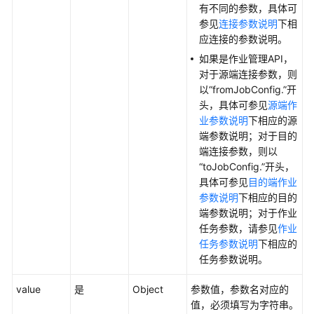
任
有不同的参数，具体可
共
参见
连接参数说明
下相
担
应连接的参数说明。
如果是作业管理API，
云
对于源端连接参数，则
服
以“fromJobConfig.”开
务
头，具体可参见
源端作
等
业参数说明
下相应的源
级
端参数说明；对于目的
协
端连接参数，则以
议
“toJobConfig.”开头，
（SLA）
具体可参见
目的端作业
参数说明
下相应的目的
白
端参数说明；对于作业
皮
任务参数，请参见
作业
书
任务参数说明
下相应的
资
任务参数说明。
源
value
是
Object
参数值，参数名对应的
支
值，必须填写为字符串。