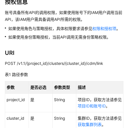
治
授权信息
理
账号具备所有API的调用权限，如果使用账号下的IAM用户调用当前
方
法
API，该IAM用户需具备调用API所需的权限。
论
如果使用角色与策略授权，具体权限要求请参见
权限和授权项
。
如果使用身份策略授权，当前API调用无需身份策略权限。
快
速
入
URI
门
POST /v1.1/{project_id}/clusters/{cluster_id}/cdm/link
用
表1
路径参数
户
指
参数
是否必选
参数类型
描述
南
project_id
是
String
项目ID，获取方法请参见
最
项目ID和账号ID
。
佳
实
cluster_id
是
String
集群ID，获取方法请参见
践
获取集群列表
。