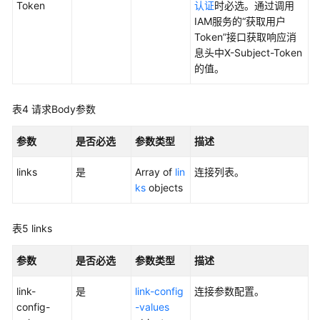
何
Token
认证
时必选。通过调用
调
IAM服务的“获取用户
用
Token”接口获取响应消
API
息头中X-Subject-Token
的值。
数
据
表4
请求Body参数
集
成
参数
是否必选
参数类型
描述
API
links
是
Array of
lin
连接列表。
集
ks
objects
群
管
理
表5
links
作
参数
是否必选
参数类型
描述
业
管
link-
是
link-config
连接参数配置。
理
config-
-values