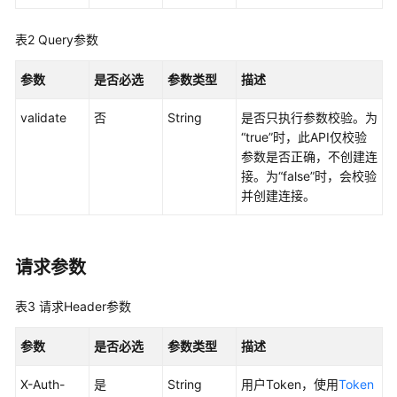
SDK
表2
参
Query参数
考
参数
是否必选
参数类型
描述
API
validate
否
String
是否只执行参数校验。为
参
“true”时，此API仅校验
考
参数是否正确，不创建连
接。为“false”时，会校验
使
并创建连接。
用
前
必
读
请求参数
API
表3
请求Header参数
概
览
参数
是否必选
参数类型
描述
如
X-Auth-
是
String
用户Token，使用
Token