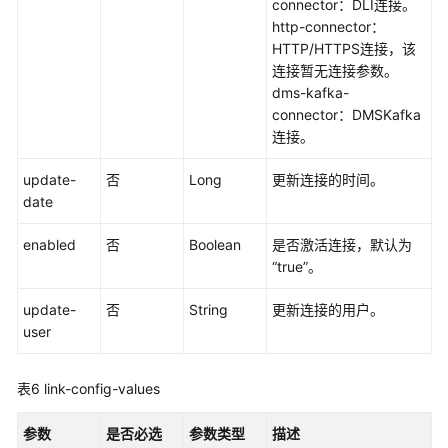
connector：DLI连接。
http-connector：
数
HTTP/HTTPS连接，该
据
连接暂无连接参数。
开
dms-kafka-
发
connector：DMSKafka
API（V1）
连接。
数
update-
否
Long
更新连接的时间。
据
date
开
发
enabled
否
Boolean
是否激活连接，默认为
API（V2）
“true”。
update-
管
否
String
更新连接的用户。
user
理
中
心
表6
link-config-values
API
参数
是否必选
参数类型
描述
数