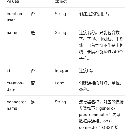
values
object
连
接
creation-
否
String
创建连接的用户。
管
user
理
name
是
String
连接名称。只能包含数
字、字母、中划线、下划
创
线，且首字符不能是中划
建
线，长度不能超过240个
连
字符。
接
-
id
否
Integer
连接ID。
CreateLink
creation-
否
Long
创建连接的时间，单位：
查
date
毫秒。
询
连
connector-
是
String
连接器名称，对应的连接
接
name
参数如下：generic-
-
jdbc-connector：关系
ShowLink
数据库连接。obs-
connector：OBS连接。
删