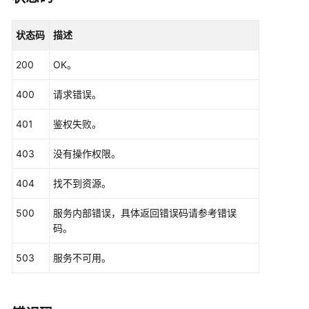
CdmClient
client
=
 CdmClient.newBuilder()

                .withCredential(auth)

状态码
描述
                .withRegion(CdmRegion.valueOf(
"<Y
                .build();

200
OK。
CreateLinkRequest
request
=
new
CreateLin
        request.withClusterId(
"{cluster_id}"
);

400
请求错误。
CdmCreateAndUpdateLinkReq
body
=
new
CdmC
        List<Input> listConfigsInputs = 
new
Array
401
鉴权失败。
        listConfigsInputs.add(

new
Input
()

403
没有操作权限。
                .withName(
"linkConfig.databaseTyp
                .withValue(
"MYSQL"
)

404
找不到资源。
        );

        listConfigsInputs.add(

500
服务内部错误，具体返回错误码请参考错误
new
Input
()

码。
                .withName(
"linkConfig.host"
)

                .withValue(
"100.94.8.163"
)

503
服务不可用。
        );

        listConfigsInputs.add(

new
Input
()
