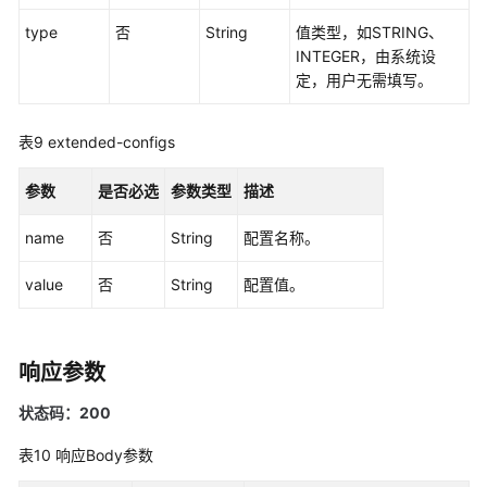
持
type
区
否
String
值类型，如STRING、
域
INTEGER，由系统设
定，用户无需填写。
系
统
表9
extended-configs
权
限
参数
是否必选
参数类型
描述
name
否
String
配置名称。
value
否
String
配置值。
响应参数
状态码：200
表10
响应Body参数