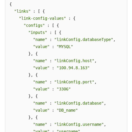
{

"links"
 : [ {

"link-config-values"
 : {

"configs"
 : [ {

"inputs"
 : [ {

"name"
 : 
"linkConfig.databaseType"
,

"value"
 : 
"MYSQL"
        }, {

"name"
 : 
"linkConfig.host"
,

"value"
 : 
"100.94.8.163"
        }, {

"name"
 : 
"linkConfig.port"
,

"value"
 : 
"3306"
        }, {

"name"
 : 
"linkConfig.database"
,

"value"
 : 
"DB_name"
        }, {

"name"
 : 
"linkConfig.username"
,

"value"
 : 
"username"