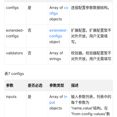
据
configs
是
Array of
co
连接配置参数数据结构。
架
nfigs
构
objects
API
extended-
否
extended-
扩展配置。扩展配置暂不
数
configs
configs
对外开放，用户无需填
据
object
写。
质
量
validators
否
Array of
校验器。校验器配置暂不
API
strings
对外开放，用户无需填写
数
表7
configs
据
目
参数
是否必选
参数类型
描述
录
API
inputs
是
Array of
In
输入参数列表，列表中的
put
每个参数为
数
objects
“name,value”结构。在
据
“from-config-values”数
服