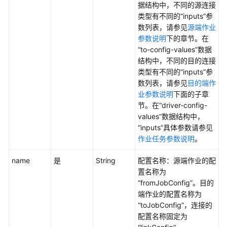
据结构中，不同的源连接
务
类型有不同的“inputs”参
API
数列表，请参见
源端作业
参数说明
下的章节。在
应
“to-config-values”数据
用
结构中，不同的目的连接
示
类型有不同的“inputs”参
例
数列表，请参见
目的端作
业参数说明
下面的子章
权
节。在“driver-config-
限
values”数据结构中，
和
“inputs”具体参数请参见
授
作业任务参数说明
。
权
项
name
是
String
配置名称：源端作业的配
置名称为
附
“fromJobConfig”。目的
录
端作业的配置名称为
“toJobConfig”，连接的
常
配置名称固定为
见