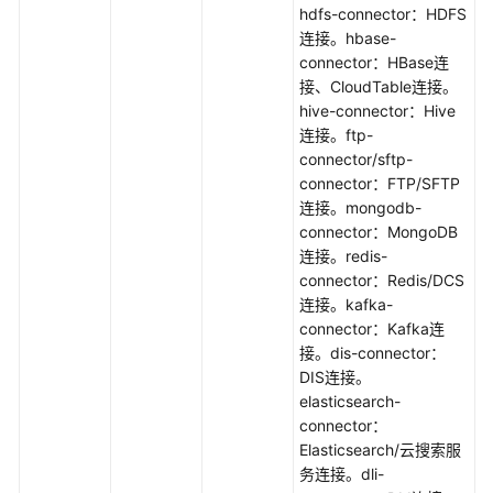
hdfs-connector：HDFS
除
连接。hbase-
连
connector：HBase连
接
接、CloudTable连接。
-
hive-connector：Hive
DeleteLink
连接。ftp-
connector/sftp-
修
connector：FTP/SFTP
改
连接。mongodb-
连
connector：MongoDB
接
连接。redis-
-
connector：Redis/DCS
UpdateLink
连接。kafka-
connector：Kafka连
附：
接。dis-connector：
公
DIS连接。
共
elasticsearch-
数
connector：
据
Elasticsearch/云搜索服
结
务连接。dli-
构