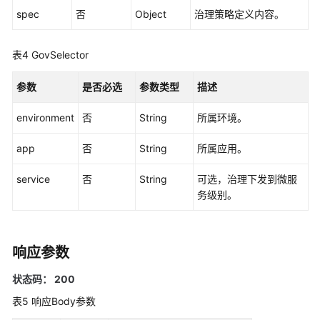
spec
否
Object
治理策略定义内容。
引
擎
管
表4
GovSelector
理
参数
是否必选
参数类型
描述
微
服
environment
否
String
所属环境。
务
治
app
否
String
所属应用。
理
service
否
String
可选，治理下发到微服
查
务级别。
询
治
理
响应参数
策
略
状态码： 200
列
表5
响应Body参数
表
-