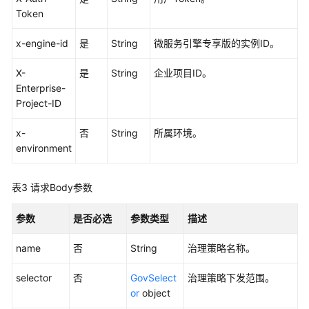
用
Token
API
x-engine-id
是
String
微服务引擎专享版的实例ID。
应
用
X-
是
String
企业项目ID。
示
Enterprise-
例
Project-ID
CSE
x-
否
String
所属环境。
API
environment
调
表3
请求Body参数
用
说
明
参数
是否必选
参数类型
描述
name
否
String
治理策略名称。
动
态
selector
否
GovSelect
治理策略下发范围。
配
or
object
置