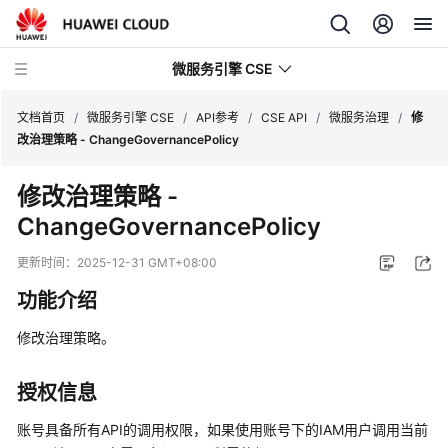
微服务引擎 CSE
文档首页
/
微服务引擎 CSE
/
API参考
/
CSE API
/
微服务治理
/
修
改治理策略 - ChangeGovernancePolicy
最
修改治理策略 -
新
ChangeGovernancePolicy
动
态
更新时间：
2025-12-31 GMT+08:00
产
功能介绍
品
介
修改治理策略。
绍
授权信息
计
费
账号具备所有API的调用权限，如果使用账号下的IAM用户调用当前