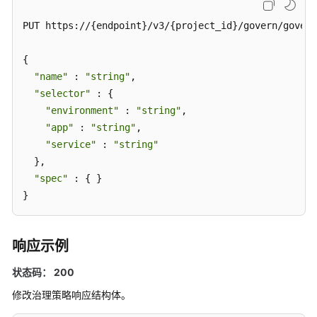
略
PUT https://{endpoint}/v3/{project_id}/govern/govern
-
QueryDarkLaunchPolicy
{

删
"name"
 : 
"string"
,

除
"selector"
 : {

灰
"environment"
 : 
"string"
,

度
"app"
 : 
"string"
,

发
"service"
 : 
"string"
布
  },

策
"spec"
 : { }

略
}
-
DeleteDarkLaunchPolicy
响应示例
修
改
状态码： 200
治
修改治理策略响应结构体。
理
策