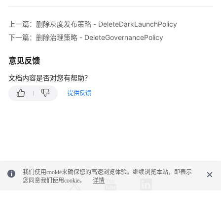
情
-
上一篇：删除灰度发布策略 - DeleteDarkLaunchPolicy
QueryGovernancePolicyDetails
下一篇：删除治理策略 - DeleteGovernancePolicy
创
意见反馈
建
治
文档内容是否对您有帮助？
理
策
提供反馈
略
-
CreateGovernancePolicy
查
询
指
我们使用cookie来确保您的高速浏览体验。继续浏览本站，即表示
定
您同意我们使用cookie。
详情
类
型
治
© 2026, 华为云计算技术有限公司及其关联公司。保留一切权利。