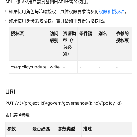
说
API，该IAM用户需具备调用API所需的权限。
明
如果使用角色与策略授权，具体权限要求请参见
权限和授权项
。
如果使用身份策略授权，需具备如下身份策略权限。
快
速
授权项
访问
资源类
条件键
别名
依赖的
入
级别
型（*
授权项
门
为必
须）
用
户
cse:policy:update
write
-
-
-
-
指
南
最
URI
佳
PUT /v3/{project_id}/govern/governance/{kind}/{policy_id}
实
践
表1
路径参数
开
参数
是否必选
参数类型
描述
发