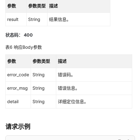
参数
参数类型
描述
QueryGovernancePolicyList
result
String
结果信息。
创
建
状态码： 400
灰
度
表6
响应Body参数
发
布
参数
参数类型
描述
策
略
error_code
String
错误码。
-
CreateDarkLaunchPolicy
error_msg
String
错误信息。
查
detail
String
详细定位信息。
询
灰
度
发
请求示例
布
策