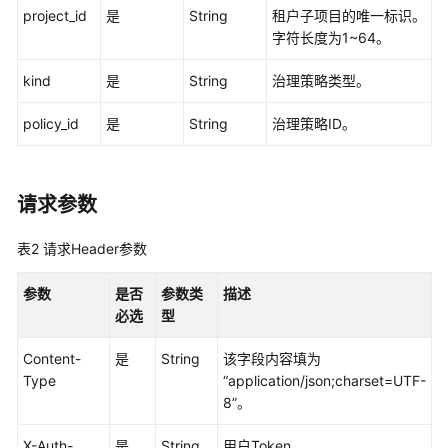
指
project_id
是
String
租户子项目的唯一标识。
南
字符长度为1~64。
API
kind
是
String
治理策略类型。
参
考
policy_id
是
String
治理策略ID。
使
用
请求参数
前
必
读
表2
请求Header参数
参数
API
是否
参数类
描述
概
必选
型
览
Content-
是
String
该字段内容填为
Type
“application/json;charset=UTF-
如
8”。
何
调
X-Auth-
是
String
用户Token。