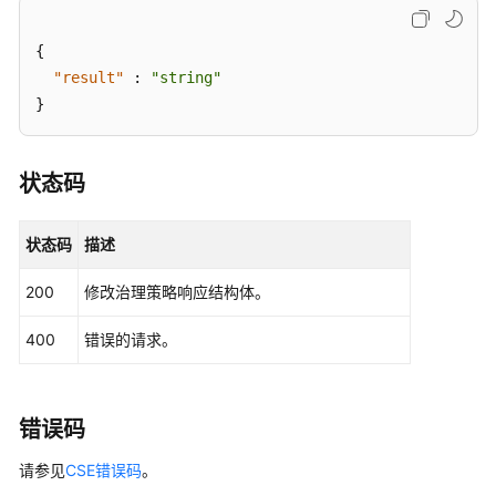
略
-
{
ChangeGovernancePolicy
"result"
:
"string"
}
删
除
治
状态码
理
策
略
状态码
描述
-
DeleteGovernancePolicy
200
修改治理策略响应结构体。
查
400
错误的请求。
询
治
理
错误码
策
略
请参见
CSE错误码
。
详