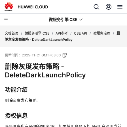
微服务引擎 CSE
文档首页
/
微服务引擎 CSE
/
API参考
/
CSE API
/
微服务治理
/
删
除灰度发布策略 - DeleteDarkLaunchPolicy
最
更新时间：
2025-11-21 GMT+08:00
新
动
删除灰度发布策略 -
态
DeleteDarkLaunchPolicy
产
功能介绍
品
介
删除灰度发布策略。
绍
计
授权信息
费
账号具备所有API的调用权限，如果使用账号下的IAM用户调用当前