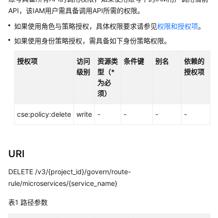
说
API，该IAM用户需具备调用API所需的权限。
明
如果使用角色与策略授权，具体权限要求请参见
权限和授权项
。
快
如果使用身份策略授权，需具备如下身份策略权限。
速
入
授权项
访问
资源类
条件键
别名
依赖的
门
级别
型（*
授权项
为必
用
须）
户
指
cse:policy:delete
write
-
-
-
-
南
最
URI
佳
实
DELETE /v3/{project_id}/govern/route-
践
rule/microservices/{service_name}
开
表1
路径参数
发