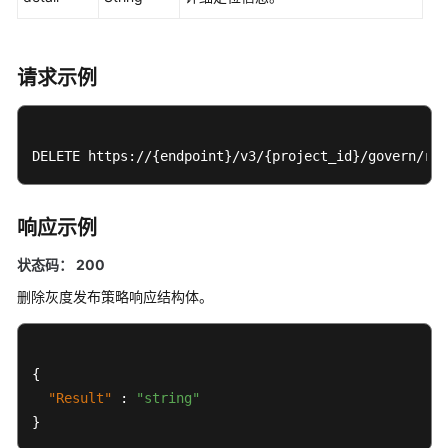
QueryGovernancePolicyList
创
请求示例
建
灰
度
发
DELETE https://{endpoint}/v3/{project_id}/govern/rou
布
策
略
响应示例
-
状态码： 200
CreateDarkLaunchPolicy
删除灰度发布策略响应结构体。
查
询
灰
{
度
"Result"
:
"string"
发
布
}
策