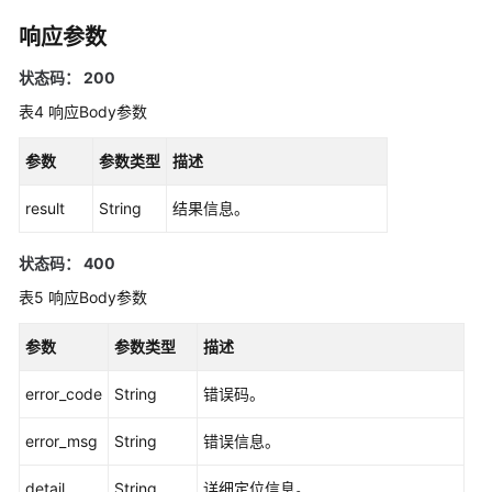
引
响应参数
擎
管
状态码： 200
理
表4
响应Body参数
微
参数
参数类型
描述
服
务
result
String
结果信息。
治
理
状态码： 400
表5
响应Body参数
查
询
参数
治
参数类型
描述
理
error_code
String
错误码。
策
略
error_msg
String
错误信息。
列
表
detail
String
详细定位信息。
-