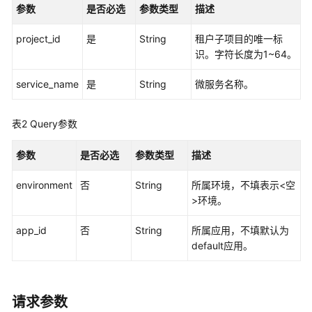
指
参数
是否必选
参数类型
描述
南
project_id
是
String
租户子项目的唯一标
API
识。字符长度为1~64。
参
考
service_name
是
String
微服务名称。
使
表2
Query参数
用
前
参数
是否必选
参数类型
描述
必
读
environment
否
String
所属环境，不填表示<空
>环境。
API
概
app_id
否
String
所属应用，不填默认为
览
default应用。
如
何
调
请求参数