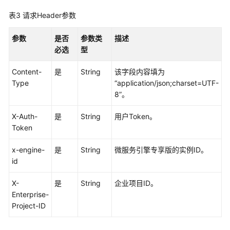
用
API
表3
请求Header参数
应
参数
是否
参数类
描述
用
必选
型
示
例
Content-
是
String
该字段内容填为
Type
“application/json;charset=UTF-
CSE
8”。
API
X-Auth-
是
String
用户Token。
Token
调
用
x-engine-
是
String
微服务引擎专享版的实例ID。
说
id
明
X-
是
String
企业项目ID。
动
Enterprise-
态
Project-ID
配
置