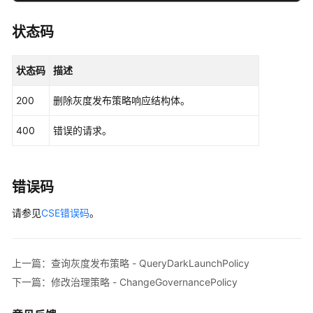
略
-
状态码
QueryDarkLaunchPolicy
状态码
描述
删
除
200
删除灰度发布策略响应结构体。
灰
度
400
错误的请求。
发
布
策
略
错误码
-
请参见
CSE错误码
。
DeleteDarkLaunchPolicy
修
改
上一篇：查询灰度发布策略 - QueryDarkLaunchPolicy
治
下一篇：修改治理策略 - ChangeGovernancePolicy
理
策