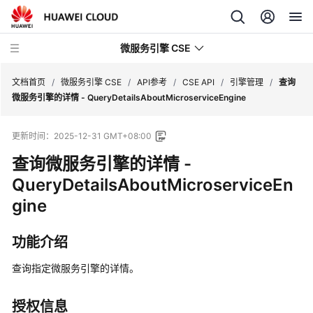
微服务引擎 CSE
文档首页
/
微服务引擎 CSE
/
API参考
/
CSE API
/
引擎管理
/
查询
微服务引擎的详情 - QueryDetailsAboutMicroserviceEngine
最
更新时间：
2025-12-31 GMT+08:00
新
动
查询微服务引擎的详情 -
态
QueryDetailsAboutMicroserviceEn
gine
产
品
介
功能介绍
绍
查询指定微服务引擎的详情。
计
费
授权信息