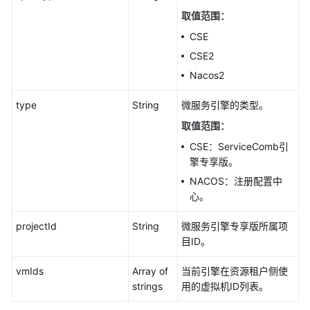
-
取值范围
：
QueryMicroserviceEngineQuotaDetails
CSE
删
CSE2
除
Nacos2
指
定
type
String
微服务引擎的类型。
的
取值范围：
微
服
CSE：ServiceComb引
务
擎专享版。
引
NACOS：注册配置中
擎
心。
-
DeleteMicroserviceEngine
projectId
String
微服务引擎专享版所属项
目ID。
升
级
vmIds
Array of
当前引擎在资源租户侧使
微
strings
用的虚拟机ID列表。
服