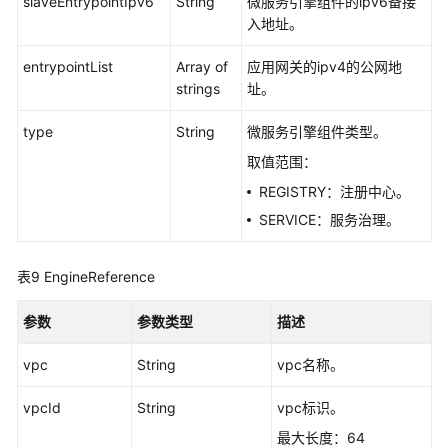
slaveEntrypointIpv6
微
String
微服务引擎组件的ipv6备接
服
入地址。
务
entrypointList
Array of
应用网关的ipv4的公网地
引
strings
址。
擎
标
type
String
微服务引擎组件类型。
签
-
取值范围：
CreateMicroserviceEngineTag
REGISTRY：注册中心。
SERVICE：服务治理。
微
服
务
表9
EngineReference
治
理
参数
参数类型
描述
ServiceComb
vpc
String
vpc名称。
引
擎
vpcId
String
vpc标识。
认
最大长度：64
证