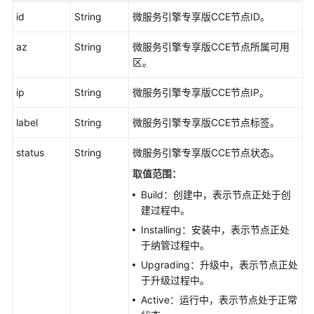
务
id
String
微服务引擎专享版CCE节点ID。
-
RetryExclusiveServiceCombEngineJob
az
String
微服务引擎专享版CCE节点所属可用
区。
更
新
ip
String
微服务引擎专享版CCE节点IP。
微
服
label
String
微服务引擎专享版CCE节点标签。
务
引
status
String
微服务引擎专享版CCE节点状态。
擎
取值范围：
详
Build：创建中，表示节点正处于创
情
建过程中。
-
UpdateMicroserviceEngineDetails
Installing：安装中，表示节点正处
于纳管过程中。
查
Upgrading：升级中，表示节点正处
询
于升级过程中。
引
Active：运行中，表示节点处于正常
擎