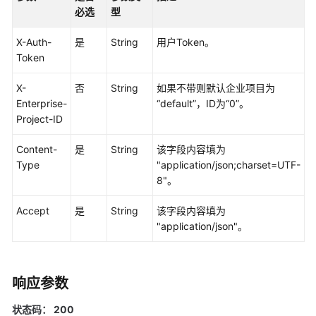
用
必选
型
API
X-Auth-
是
String
用户Token。
应
Token
用
示
X-
否
String
如果不带则默认企业项目为
例
Enterprise-
“default”，ID为“0”。
Project-ID
CSE
API
Content-
是
String
该字段内容填为
Type
"application/json;charset=UTF-
调
8"。
用
说
Accept
是
String
该字段内容填为
明
"application/json"。
动
态
响应参数
配
置
状态码： 200