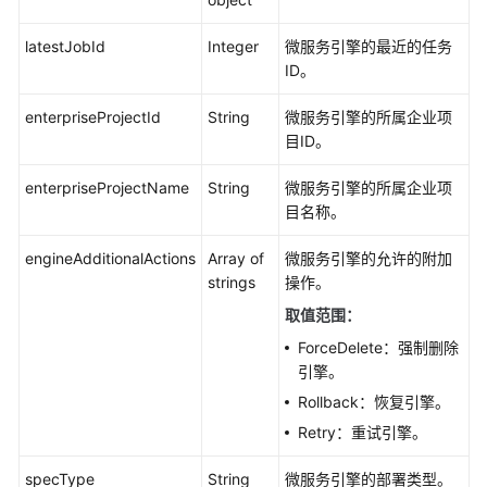
引
擎
latestJobId
Integer
微服务引擎的最近的任务
任
ID。
务
详
enterpriseProjectId
String
微服务引擎的所属企业项
情
目ID。
-
QueryMicroserviceEngineJobDetails
enterpriseProjectName
String
微服务引擎的所属企业项
目名称。
查
询
engineAdditionalActions
Array of
微服务引擎的允许的附加
微
strings
操作。
服
取值范围
：
务
ForceDelete：强制删除
引
引擎。
擎
配
Rollback：恢复引擎。
额
Retry：重试引擎。
详
情
specType
String
微服务引擎的部署类型。