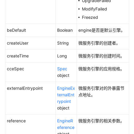
UpgradeFailed
CreateMicroserviceEngine
ModifyFailed
Freezed
查
询
beDefault
Boolean
engine是否是默认引擎。
微
服
createUser
String
微服务引擎的创建者。
务
引
createTime
Long
微服务引擎的创建时间。
擎
的
cceSpec
Spec
微服务引擎的应用规格。
详
object
情
-
externalEntrypoint
EngineEx
微服务引擎对的外暴露节
QueryDetailsAboutMicroserviceEngine
ternalEnt
点地址。
rypoint
查
object
询
微
reference
EngineR
微服务引擎的相关参数。
服
eference
务
object