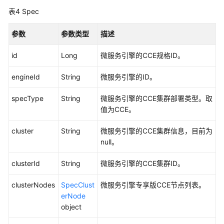
务
表4
Spec
引
擎
参数
-
参数类型
描述
UpgradeMicroserviceEngine
id
Long
微服务引擎的CCE规格ID。
更
engineId
String
微服务引擎的ID。
新
微
specType
String
微服务引擎的CCE集群部署类型。取
服
值为CCE。
务
引
cluster
String
微服务引擎的CCE集群信息，目前为
擎
null。
配
置
clusterId
String
微服务引擎的CCE集群ID。
-
UpdateMicroserviceEngineConfigurations
clusterNodes
SpecClust
微服务引擎专享版CCE节点列表。
erNode
变
object
更
微