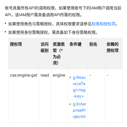
说
明
账号具备所有API的调用权限，如果使用账号下的IAM用户调用当前
API，该IAM用户需具备调用API所需的权限。
快
如果使用角色与策略授权，具体权限要求请参见
权限和授权项
。
速
入
如果使用身份策略授权，需具备如下身份策略权限。
门
授权项
访问
资源类
条件键
别名
依赖的
级别
型（*
授权项
用
为必
户
须）
指
南
cse:engine:get
read
engine
-
-
g:Reso
最
urceTa
佳
g/<tag
实
-key>
践
g:Enter
prisePr
开
ojectId
发