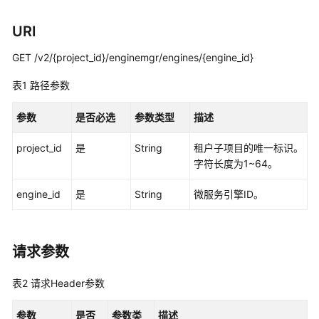
指
南
URI
API
GET /v2/{project_id}/enginemgr/engines/{engine_id}
参
考
表1
路径参数
使
参数
是否必选
参数类型
描述
用
前
project_id
是
String
租户子项目的唯一标识。
必
字符长度为1~64。
读
engine_id
是
String
微服务引擎ID。
API
概
览
请求参数
如
表2
请求Header参数
何
调
参数
是否
参数类
描述