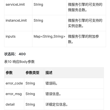
serviceLimit
String
微服务引擎的可支持的
微服务总数。
常
见
instanceLimit
String
微服务引擎的可支持的
问
实例总数。
题
inputs
Map<String,String>
微服务引擎的附加参
视
数。
频
帮
状态码： 400
助
表10
响应Body参数
更
多
参数
参数类型
描述
文
档
error_code
String
错误码。
error_msg
String
错误信息。
通
用
detail
String
详细定位信息。
参