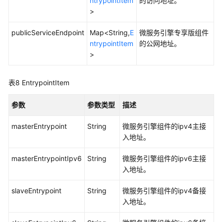
ntrypointItem
的访问地址。
份
>
恢
复
publicServiceEndpoint
Map<String,
E
微服务引擎专享版组件
-
ntrypointItem
的公网地址。
MicroserviceEngineBackupRecovery
>
创
建
表8
EntrypointItem
微
服
参数
参数类型
描述
务
备
masterEntrypoint
String
微服务引擎组件的ipv4主接
份
入地址。
策
略
masterEntrypointIpv6
String
微服务引擎组件的ipv6主接
-
入地址。
CreateMicroserviceEngineBackupStrategies
slaveEntrypoint
String
微服务引擎组件的ipv4备接
创
入地址。
建