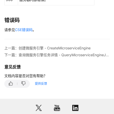
"extendParam"
:
""
}
,
"externalEntrypoint"
:
{
错误码
"externalAddress"
:
"192.168.0.169"
,
"publicAddress"
:
""
,
请参见
CSE错误码
。
"serviceEndpoint"
:
{
"serviceCenter"
:
{
"masterEntrypoint"
:
"https://192.168.0.169:
上一篇：创建微服务引擎 - CreateMicroserviceEngine
"masterEntrypointIpv6"
:
"https://[2407:c080
下一篇：查询微服务引擎任务详情 - QueryMicroserviceEngineJobDetails
"slaveEntrypoint"
:
""
,
"slaveEntrypointIpv6"
:
""
,
意见反馈
"type"
:
"REGISTRY"
文档内容是否对您有帮助？
}
}
,
提供反馈
"publicServiceEndpoint"
:
{
"serviceCenter"
:
{
"masterEntrypoint"
:
""
,
"masterEntrypointIpv6"
:
""
,
"slaveEntrypoint"
:
""
,