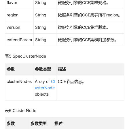
flavor
String
微服务引擎的CCE集群规格。
服
务
region
String
微服务引擎的CCE集群所在region。
引
擎
version
String
微服务引擎的CCE集群版本。
规
格
extendParam
String
微服务引擎的CCE集群附加参数。
-
ChangeMicroserviceEngineSpecifications
表5
SpecClusterNode
重
参数
参数类型
描述
试
ServiceComb
clusterNodes
Array of
Cl
CCE节点信息。
引
usterNode
擎
objects
专
享
版
表6
ClusterNode
失
败
参数
参数类型
描述
任