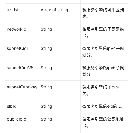
azList
Array of strings
微服务引擎的可用区列
Nacos
表。
API
networkId
String
微服务引擎的子网网络
ServiceComb
ID。
API
subnetCidr
String
微服务引擎的ipv4子网
权
划分。
限
和
subnetCidrV6
String
微服务引擎的ipv6子网
授
划分。
权
项
subnetGateway
String
微服务引擎的子网网
关。
附
elbId
录
String
微服务引擎的elb的ID。
publicIpId
String
微服务引擎的公网地址
SDK
ID。
参
考