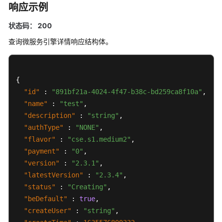
响应示例
源
状态码： 200
支
持
查询微服务引擎详情响应结构体。
区
域
{
系
"id"
:
"891bf21a-4024-4f47-b38c-bd259ca8f10a"
,
统
"name"
:
"test"
,
权
"description"
:
"string"
,
限
"authType"
:
"NONE"
,
"flavor"
:
"cse.s1.medium2"
,
"payment"
:
"0"
,
"version"
:
"2.3.1"
,
"latestVersion"
:
"2.3.4"
,
"status"
:
"Creating"
,
"beDefault"
:
true
,
"createUser"
:
"string"
,