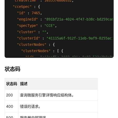
"createTime"
:
1635576800332
,
"cceSpec"
:
{
"id"
:
7465
,
"engineId"
:
"891bf21a-4024-4f47-b38c-bd259ca8f1
"specType"
:
"CCE"
,
"cluster"
:
""
,
"clusterId"
:
"41115a6f-912f-11eb-9af9-0255ac100
"clusterNodes"
:
{
"clusterNodes"
:
[
{
"id"
:
"c13aaf5c-2192-421c-8e03-522e2b9a06b5
"az"
:
"test"
,
状态码
"ip"
:
"172.31.25.277"
,
"label"
:
"test"
,
"status"
:
"Active"
状态码
描述
}
]
200
查询微服务引擎详情响应结构体。
}
,
"flavor"
:
"string"
,
400
错误的请求。
"region"
:
"test"
,
"version"
:
""
,
500
服务器内部错误。