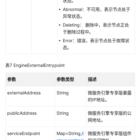
状态。
任
Abnormal：不可用，表示节点处于
务
异常状态。
列
表
Deleting： 删除中，表示节点正处
-
于删除过程中。
QueryEngineJobList
Error：错误，表示节点处于故障状
态。
查
询
表7
EngineExternalEntrypoint
RBAC
Token
参数
-
参数类型
描述
QueryRBACToken
externalAddress
String
微服务引擎专享版暴露
的IP地址。
微
服
publicAddress
String
微服务引擎专享版的公
务
网地址。
引
擎
serviceEndpoint
Map<String,
E
微服务引擎专享版组件
备