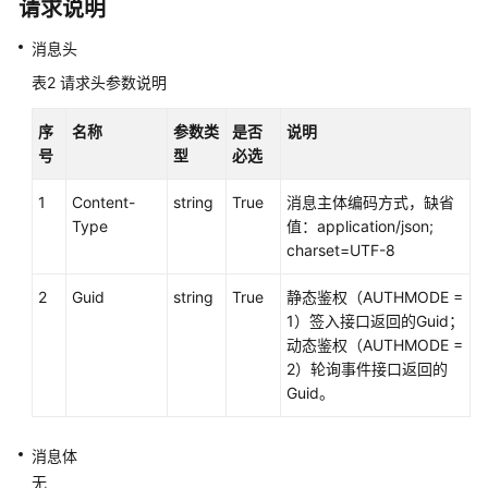
请求说明
接
口
消息头
参
表2
请求头参数说明
考
序
名称
参数类
是否
说明
文
号
型
必选
档
信
1
Content-
string
True
消息主体编码方式，缺省
息
Type
值：application/json;
charset=UTF-8
座
席
2
Guid
string
True
静态鉴权（AUTHMODE =
操
1）签入接口返回的Guid；
作
动态鉴权（AUTHMODE =
类
2）轮询事件接口返回的
接
Guid。
口:onlineagent
消息体
签
无
入