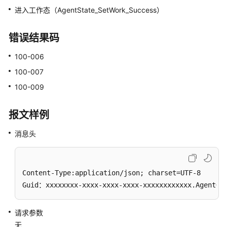
查
进入工作态（AgentState_SetWork_Success）
询
配
错误结果码
置
技
100-006
能
100-007
队
列
100-009
查
报文样例
询
指
消息头
定
座
席
Content-Type:application/json; charset=UTF-8

配
Guid：xxxxxxxx-xxxx-xxxx-xxxx-xxxxxxxxxxxx.AgentGa
置
技
能
请求参数
队
无