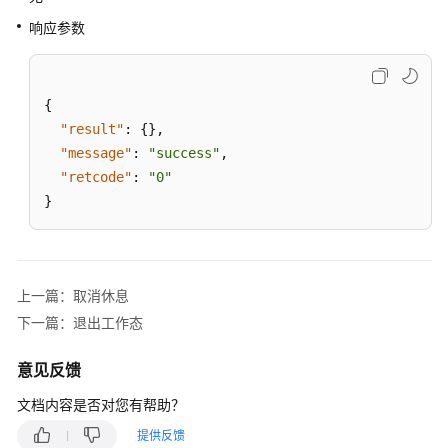
列
响应参数
设
置
是
{
否
"result"
:
{
}
,
自
"message"
:
"success"
,
应
"retcode"
:
"0"
答
}
重
置
技
上一篇：取消休息
能
下一篇：退出工作态
队
列
意见反馈
示
文档内容是否对您有帮助？
闲
提供反馈