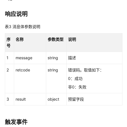
强
响应说明
制
签
表3
消息体参数说明
入
序
名称
参数类型
说明
座
号
席
心
1
message
string
描述
跳
接
2
retcode
string
错误码。取值如下：
口
0：成功
非0：失败
发
送
3
result
object
预留字段
便
签
接
口
触发事件