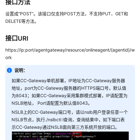
指
接口方法
南
设置成“POST”。该接口仅支持POST方法，不支持PUT、GET和
DELETE等方法。
价
格
说
接口URI
明
https://ip:port/agentgateway/resource/onlineagent/{agentid}/w
开
ork
发
指
说明：
南
如果CC-Gateway单机部署，IP地址为CC-Gateway服务器
地址，port为CC-Gateway服务器的HTTPS端口号，默认值
API
为8043；如果CC-Gateway采用集群模式部署，IP请配置为
参
NSLB地址， Port请配置为默认值8043。
考
NSLB上的CC-Gateway端口号，请以nslb用户登录任意一个
NSLB节点，执行./nslbctl l查询，查询结果中，如下端口表
接
口
示CC-Gateway通过NSLB面向第三方系统开放的端口。
鉴