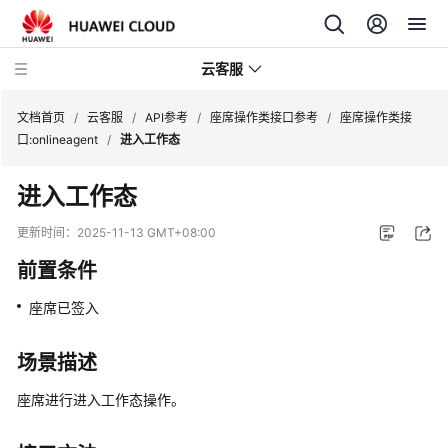
云客服
文档首页
/
云客服
/
API参考
/
座席操作类接口参考
/
座席操作类接
口:onlineagent
/
进入工作态
产
进入工作态
品
介
更新时间：
2025-11-13 GMT+08:00
绍
前置条件
快
座席已签入
速
入
门
场景描述
座席进行进入工作态操作。
用
户