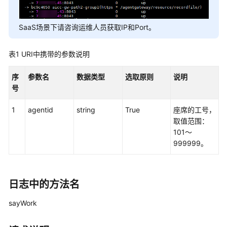
权
方
式
SaaS场景下请咨询运维人员获取IP和Port。
系
表1
URI中携带的参数说明
统
配
序
参数名
数据类型
选取原则
说明
置
号
类
接
1
agentid
string
True
座席的工号，
口
取值范围：
参
101～
考
999999。
（API
Fabric）
座
日志中的方法名
席
sayWork
操
作
类