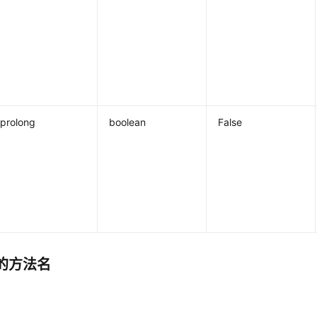
prolong
boolean
False
的方法名