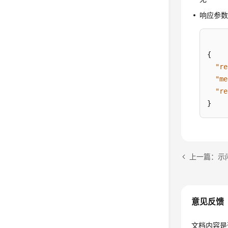
响应参
{
"re
"me
"re
}
上一篇：示
意见反馈
文档内容是