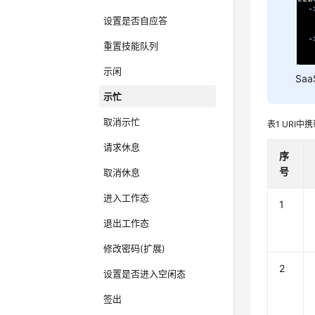
设置是否自应答
重置技能队列
示闲
Sa
示忙
取消示忙
表1
URI中
请求休息
序
号
取消休息
进入工作态
1
退出工作态
修改密码(扩展)
2
设置是否进入空闲态
签出