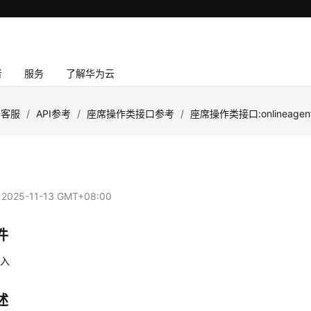
者
服务
了解华为云
云客服
/
API参考
/
座席操作类接口参考
/
座席操作类接口:onlineagen
：
2025-11-13 GMT+08:00
件
签入
述