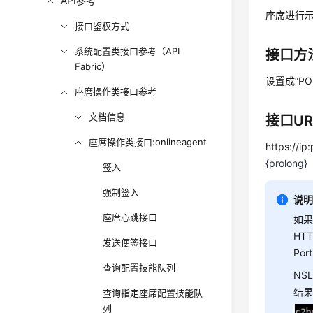
API参考
座席进行
接口鉴权方式
系统配置类接口参考（API
接口方
Fabric）
设置成“P
座席操作类接口参考
文档信息
接口UR
座席操作类接口:onlineagent
https://i
{prolong}
签入
强制签入
说
座席心跳接口
如果
HT
发送便签接口
Po
查询配置技能队列
NS
结果
查询指定座席配置技能队
列