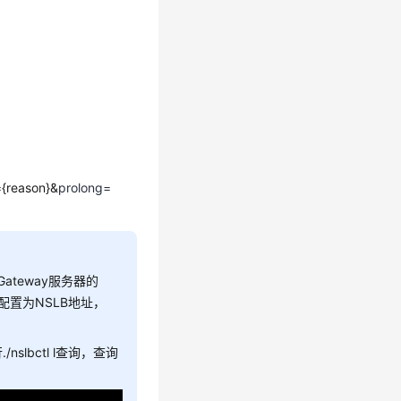
={reason}&
prolong=
Gateway服务器的
请配置为NSLB地址，
slbctl l查询，查询