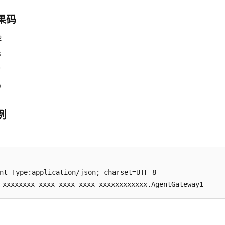
果码
2
6
7
9
例
nt-Type:application/json; charset=UTF-8

xxxxxxxx-xxxx-xxxx-xxxx-xxxxxxxxxxxx.AgentGateway1
数