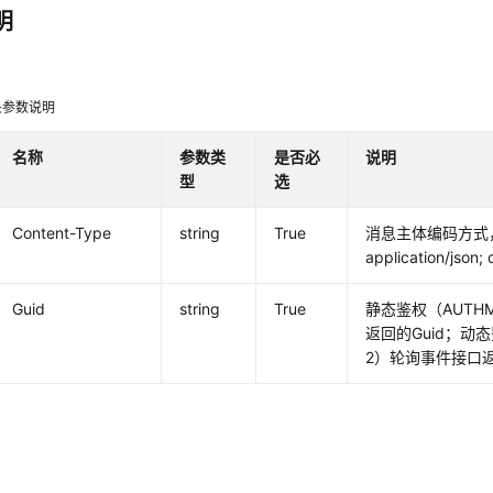
明
头参数说明
名称
参数类
是否必
说明
型
选
Content-Type
string
True
消息主体编码方式
application/json;
Guid
string
True
静态鉴权（AUTHM
返回的Guid；动态
2）轮询事件接口返