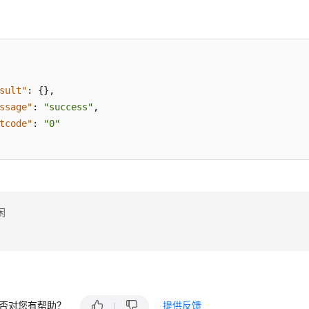
数
sult"
:
{
}
,
ssage"
:
"success"
,
tcode"
:
"0"
闲
否对您有帮助？
提供反馈