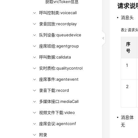
获取vrcToken信息
请求说
呼叫控制类:voicecall
消息头
录音回放:recordplay
表2
请求
队列设备:queuedevice
序
座席班组:agentgroup
号
呼叫数据:calldata
1
实时质检:qualitycontrol
座席事件:agentevent
2
录音下载:record
多媒体接口:mediaCall
视频文件下载:video
消息体
座席会议:agentconf
无
附录