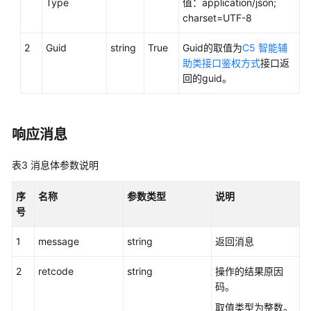
Type
值：application/json;
接
charset=UTF-8
口
参
2
Guid
string
True
Guid的取值为
C5 智能辅
考
助类接口鉴权方式
接口返
回的guid。
监
控
类
响应消息
接
口
表3
消息体参数说明
参
考
序
名称
参数类型
说明
号
外
呼
1
message
string
返回消息
类
接
2
retcode
string
操作的结果原因
口
码。
参
考
取值类型为整数。