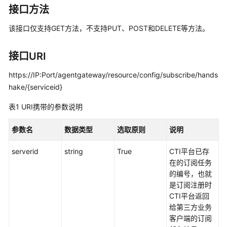
指
接口方法
南
该接口仅支持GET方法，不支持PUT、POST和DELETE等方法。
价
格
接口URI
说
明
https://IP:Port/agentgateway/resource/config/subscribe/hands
hake/{serviceid}
开
发
表1
URI携带的参数说明
指
南
参数名
数据类型
选取原则
说明
API
serverid
string
True
CTI平台已存
参
在的订阅任务
考
的编号，也就
是订阅注册时
接
CTI平台返回
口
给第三方业务
鉴
客户端的订阅