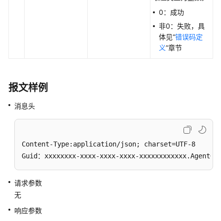
0：成功
话
非0：失败，具
单
体见“
错误码定
类
义
”章节
接
口
参
考
报文样例
消息头
智
能
化
模
Content-Type:application/json; charset=UTF-8

块
Guid：xxxxxxxx-xxxx-xxxx-xxxx-xxxxxxxxxxxx.AgentGa
接
口
请求参数
参
考
无
响应参数
知