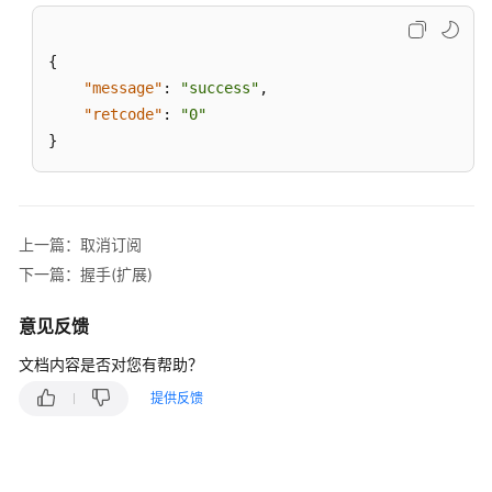
识
库
{
管
理
"message"
:
"success"
,
类
"retcode"
:
"0"
接
}
口
参
考
上一篇：取消订阅
Adapter
下一篇：握手(扩展)
类
接
意见反馈
口
参
文档内容是否对您有帮助？
考
提供反馈
CC-
Gateway
配