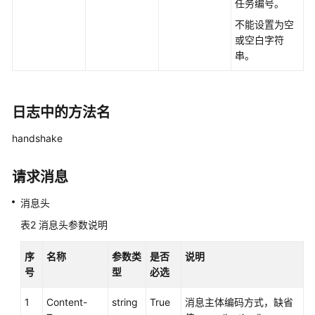
权
任务编号。
方
不能设置为空
式
或空白字符
串。
系
统
配
日志中的方法名
置
类
handshake
接
口
参
请求消息
考
消息头
（API
Fabric）
表2
消息头参数说明
座
序
名称
参数类
是否
说明
席
号
型
必选
操
作
1
Content-
string
True
消息主体编码方式，缺省
类