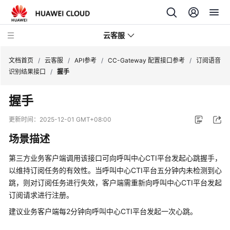
云客服
文档首页
/
云客服
/
API参考
/
CC-Gateway 配置接口参考
/
订阅语音
识别结果接口
/
握手
产
握手
品
介
更新时间：
2025-12-01 GMT+08:00
绍
场景描述
快
第三方业务客户端调用该接口可向呼叫中心CTI平台发起心跳握手，
速
以维持订阅任务的有效性。当呼叫中心CTI平台五分钟内未检测到心
入
跳，则对订阅任务进行失效，客户端需重新向呼叫中心CTI平台发起
门
订阅请求进行注册。
用
建议业务客户端每2分钟向呼叫中心CTI平台发起一次心跳。
户