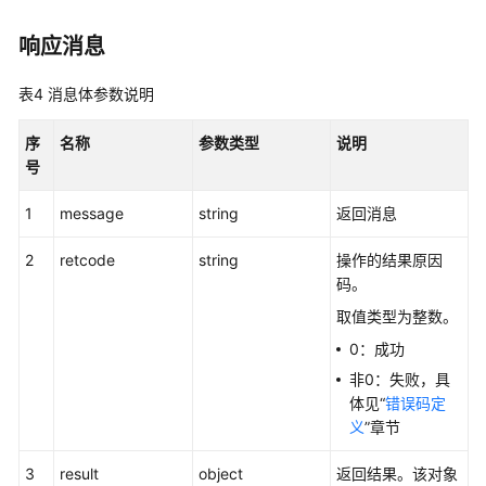
响应消息
话
单
类
表4
消息体参数说明
接
口
序
名称
参数类型
说明
参
号
考
1
message
string
返回消息
智
2
retcode
能
string
操作的结果原因
化
码。
模
取值类型为整数。
块
0：成功
接
口
非0：失败，具
参
体见“
错误码定
考
义
”章节
3
result
object
返回结果。该对象
知