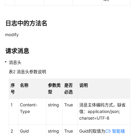
权
方
式
日志中的方法名
系
统
modify
配
置
请求消息
类
接
消息头
口
表2
消息头参数说明
参
考
序
名称
参数类
是否
说明
（API
号
型
必选
Fabric）
1
Content-
string
True
消息主体编码方式，缺省
座
Type
值：application/json;
席
charset=UTF-8
操
作
2
Guid
string
True
Guid的取值为
C5 智能辅
类