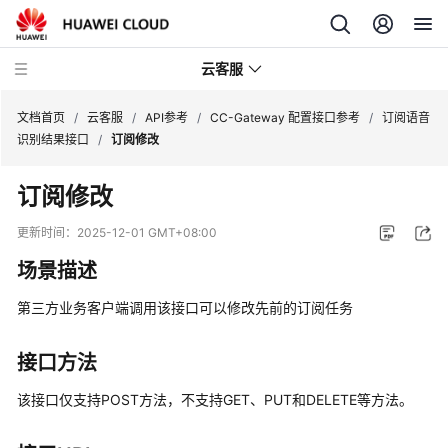
云客服
文档首页
/
云客服
/
API参考
/
CC-Gateway 配置接口参考
/
订阅语音
识别结果接口
/
订阅修改
产
订阅修改
品
介
更新时间：
2025-12-01 GMT+08:00
绍
场景描述
快
第三方业务客户端调用该接口可以修改先前的订阅任务
速
入
门
接口方法
该接口仅支持POST方法，不支持GET、PUT和DELETE等方法。
用
户