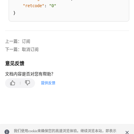
阅
"retcode"
:
"0"
语
}
音
识
别
结
上一篇：订阅
果
接
下一篇：取消订阅
口
意见反馈
订
文档内容是否对您有帮助？
阅
提供反馈
订
阅
修
改
取
消
我们使用cookie来确保您的高速浏览体验。继续浏览本站，即表示