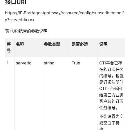
指
接口URI
南
https://IP:Port/agentgateway/resource/config/subscribe/modif
y?serverId=xxx
价
格
表1
URI携带的参数说明
说
明
序
名称
参数类型
是否必选
说明
号
开
发
1
serverId
string
True
CTI平台已存
指
在的订阅任务
南
的编号，也就
是订阅注册时
API
CTI平台返回
参
给第三方业务
考
客户端的订阅
任务编号。
接
不能设置为空
口
或空白字符
鉴
串。