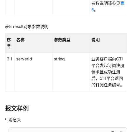
参数说明请参见
表
识
5
。
库
管
理
表5
result对象参数说明
类
接
序
名称
参数类型
说明
口
号
参
考
3.1
serverId
string
业务客户端向CTI
平台发起订阅注册
Adapter
请求且成功注册
类
后，CTI平台返回
接
的订阅任务编号。
口
参
考
报文样例
CC-
消息头
Gateway
配