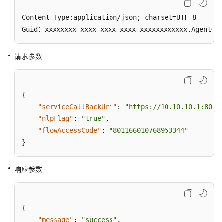
置
接
Content-Type:application/json; charset=UTF-8

口
Guid：xxxxxxxx-xxxx-xxxx-xxxx-xxxxxxxxxxxx.AgentGa
参
考
请求参数
C5
智
能
{
辅
"serviceCallBackUri"
:
"https://10.10.10.1:8080
助
"nlpFlag"
:
"true"
,
类
"flowAccessCode"
:
"801166010768953344"
接
}
口
鉴
响应参数
权
方
式
{
订
"message"
:
"success"
,