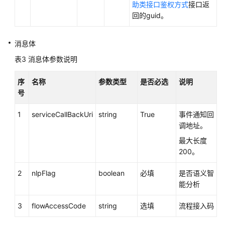
助类接口鉴权方式
接口返
接
回的guid。
口
参
考
消息体
表3
消息体参数说明
监
控
序
名称
参数类型
是否必选
说明
类
号
接
口
1
serviceCallBackUri
string
True
事件通知回
参
调地址。
考
最大长度
200。
外
呼
2
nlpFlag
boolean
必填
是否语义智
类
能分析
接
口
3
flowAccessCode
string
选填
流程接入码
参
考