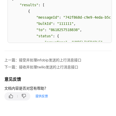
wechat
"results"
: [

渠
        {

道
"messageId"
: 
"742f868d-c9e9-4eda-b5c0-
"bulkId"
: 
"111111"
,

WhatsApp
"to"
: 
"8618257518838"
,

渠
"status"
: {

道
"groupName"
: 
"UNDELIVERABLE"
,

"groupId"
: 4,

接
"description"
: 
"UNDELIVERABLE"
受
上一篇：接受并处理infobip发送的上行消息接口
            }

并
下一篇：接收并处理twilio发送的上行消息接口
        }

处
理
    ]

infobip
意见反馈
}
发
文档内容是否对您有帮助？
送
的
提供反馈
上
行
消