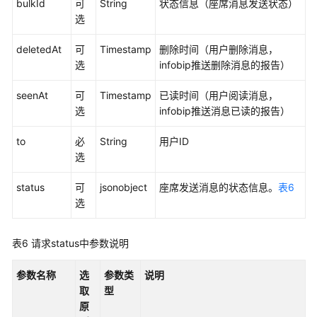
bulkId
可
String
状态信息（座席消息发送状态）
识
选
库
管
deletedAt
可
Timestamp
删除时间（用户删除消息，
理
选
infobip推送删除消息的报告）
类
接
seenAt
可
Timestamp
已读时间（用户阅读消息，
口
选
infobip推送消息已读的报告）
参
考
to
必
String
用户ID
选
Adapter
类
status
可
jsonobject
座席发送消息的状态信息。
表6
接
选
口
参
表6
请求status中参数说明
考
参数名称
选
参数类
说明
前
取
型
言
原