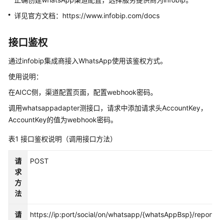
指
南
详见官方文档：https://www.infobip.com/docs
价
接口鉴权
格
说
通过infobip集成商接入WhatsApp使用该鉴权方式。
明
使用说明：
开
在AICC侧，渠道配置页面，配置webhook密码。
发
调用whatsappadapter测接口，请求中添加请求头AccountKey，
指
AccountKey的值为webhook密码。
南
表1
接口鉴权说明（调用接口方法）
API
参
请
POST
考
求
方
接
法
口
鉴
请
https://ip:port/social/on/whatsapp/{whatsAppBsp}/report/