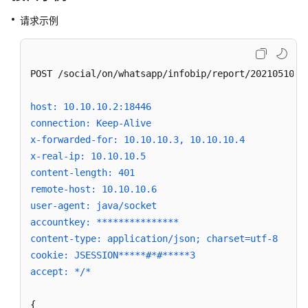
WEB
请求示例
渠
道
facebook
POST /social/on/whatsapp/infobip/report/20210510269
渠
道
host: 10.10.10.2:18446
connection: Keep-Alive
5G
x-forwarded-for: 10.10.10.3, 10.10.10.4
渠
x-real-ip: 10.10.10.5
道
content-length: 401
remote-host: 10.10.10.6
line
user-agent: java/socket
渠
accountkey: ***************
道
content-type: application/json; charset=utf-8
cookie: JSESSION*****#*#*****3
twitter
渠
accept: */*
道
{
