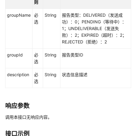
则
修
改
groupName
必
String
报告类型：DELIVERED（发送成
记
选
功）：0；PENDING（等待中）：
录
1；UNDELIVERABLE（发送失
败）：2；EXPIRED（超时）：2；
简
REJECTED（拒绝）：2
介
groupId
必
String
报告类型ID
接
选
口
说
description
必
String
状态信息描述
明
选
数
据
响应参数
访
问
调用本接口无响应内容。
接
口
接口示例