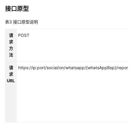
接
接口原型
口
参
表3
接口原型说明
考
请
POST
监
求
控
方
类
法
接
口
请
https://ip:port/social/on/whatsapp/{whatsAppBsp}/report/{
参
求
考
URL
外
呼
类
接
口
参
考