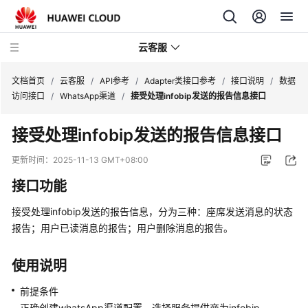
云客服
文档首页
/
云客服
/
API参考
/
Adapter类接口参考
/
接口说明
/
数据
访问接口
/
WhatsApp渠道
/
接受处理infobip发送的报告信息接口
产
接受处理infobip发送的报告信息接口
品
介
更新时间：
2025-11-13 GMT+08:00
绍
接口功能
快
接受处理infobip发送的报告信息，分为三种：座席发送消息的状态
速
报告；用户已读消息的报告；用户删除消息的报告。
入
门
使用说明
用
前提条件
户
正确创建whatsApp渠道配置，选择服务提供商为infobip。