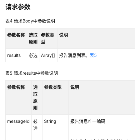
请求参数
话
单
表4
请求Body中参数说明
类
接
参数名称
选取
参数类
说明
口
原则
型
参
考
results
必选
Array[]
报告消息列表。
表5
智
表5
请求results中参数说明
能
化
参数名称
选
参数类型
说明
模
取
块
原
接
则
口
参
messageId
必
String
报告消息唯一编码
考
选
知