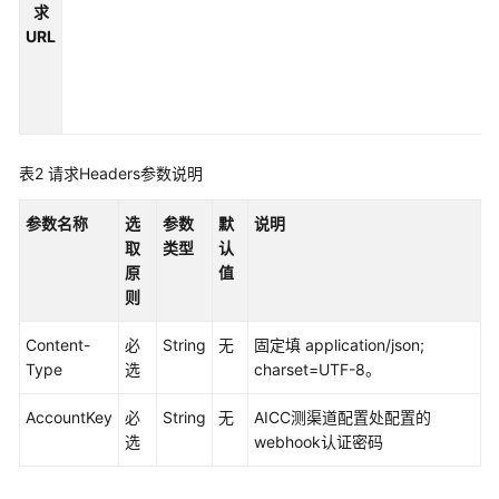
权
求
方
URL
式
系
统
配
表2
请求Headers参数说明
置
类
参数名称
选
参数
默
说明
接
取
类型
认
口
原
值
参
则
考
（API
Content-
必
String
无
固定填 application/json;
Fabric）
Type
选
charset=UTF-8。
座
AccountKey
必
String
无
AICC测渠道配置处配置的
席
选
webhook认证密码
操
作
类