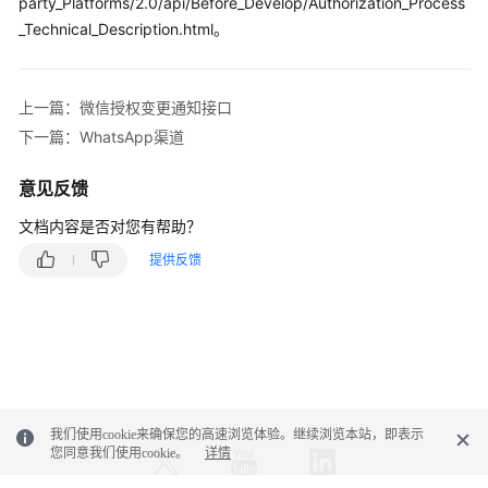
party_Platforms/2.0/api/Before_Develop/Authorization_Process
接
_Technical_Description.html。
口
参
考
上一篇：微信授权变更通知接口
下一篇：WhatsApp渠道
监
控
意见反馈
类
接
文档内容是否对您有帮助？
口
提供反馈
参
考
外
呼
类
接
口
我们使用cookie来确保您的高速浏览体验。继续浏览本站，即表示
您同意我们使用cookie。
详情
参
考