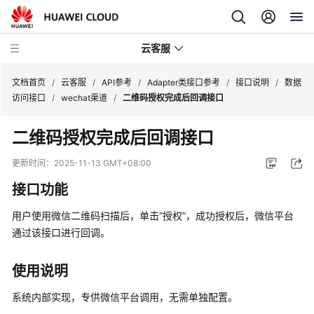
云客服
文档首页
/
云客服
/
API参考
/
Adapter类接口参考
/
接口说明
/
数据
访问接口
/
wechat渠道
/
二维码授权完成后回调接口
产
二维码授权完成后回调接口
品
介
更新时间：
2025-11-13 GMT+08:00
绍
接口功能
快
用户使用微信二维码扫描后，单击“授权”，成功授权后，微信平台
速
通过该接口进行回调。
入
门
使用说明
用
系统内部实现，专供微信平台调用，无需单独配置。
户