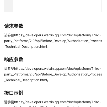
权
ip
方
po
式
系
请求参数
统
配
请参见https://developers.weixin.qq.com/doc/oplatform/Third-
置
party_Platforms/2.0/api/Before_Develop/Authorization_Process
类
_Technical_Description.html。
接
口
参
响应参数
考
请参见https://developers.weixin.qq.com/doc/oplatform/Third-
（API
party_Platforms/2.0/api/Before_Develop/Authorization_Process
Fabric）
_Technical_Description.html。
座
席
接口示例
操
作
请参见https://developers.weixin.qq.com/doc/oplatform/Third-
类