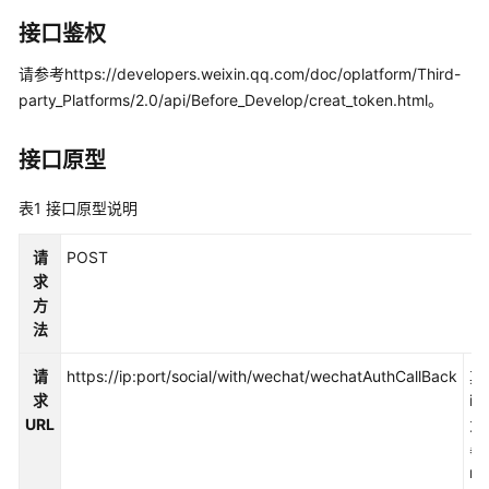
指
南
接口鉴权
请参考https://developers.weixin.qq.com/doc/oplatform/Third-
价
格
party_Platforms/2.0/api/Before_Develop/creat_token.html。
说
明
接口原型
开
表1
接口原型说明
发
指
请
POST
南
求
方
API
法
参
考
请
https://ip:port/social/with/wechat/wechatAuthCallBack
其
求
ip
接
URL
为
口
暴
鉴
ns