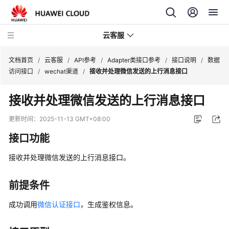
云客服
文档首页
/
云客服
/
API参考
/
Adapter类接口参考
/
接口说明
/
数据
访问接口
/
wechat渠道
/
接收并处理微信发送的上行消息接口
产
接收并处理微信发送的上行消息接口
品
介
更新时间：
2025-11-13 GMT+08:00
绍
接口功能
快
接收并处理微信发送的上行消息接口。
速
入
门
前提条件
成功调用
微信认证接口
，生成鉴权信息。
用
户