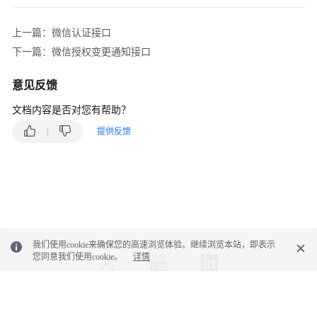
识
库
上一篇：微信认证接口
管
下一篇：微信授权变更通知接口
理
类
意见反馈
接
口
文档内容是否对您有帮助？
参
提供反馈
考
Adapter
类
接
口
参
考
我们使用cookie来确保您的高速浏览体验。继续浏览本站，即表示
您同意我们使用cookie。
详情
前
言
© 2026, 华为云计算技术有限公司及其关联公司。保留一切权利。