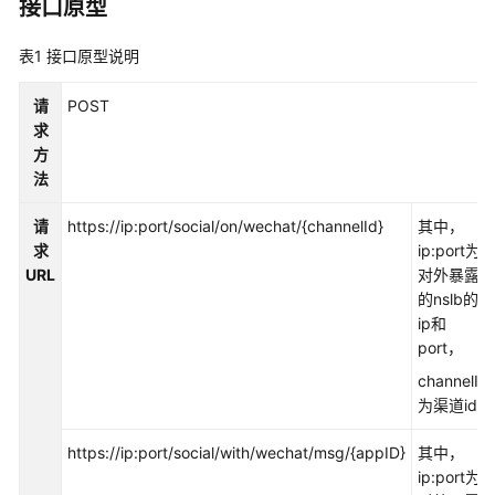
指
接口原型
南
表1
接口原型说明
价
格
请
POST
说
求
明
方
法
开
发
请
https://ip:port/social/on/wechat/{channelId}
其中，
指
求
ip:port为
南
URL
对外暴露
的nslb的
API
ip和
参
port，
考
channelId
为渠道id
接
口
https://ip:port/social/with/wechat/msg/{appID}
其中，
鉴
ip:port为