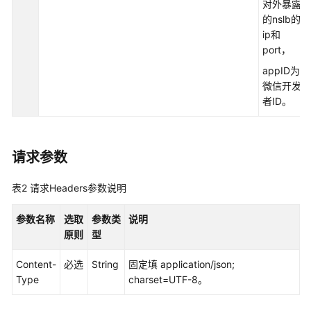
权
对外暴露
方
的nslb的
式
ip和
port，
系
appID为
统
微信开发
配
者ID。
置
类
接
请求参数
口
参
考
表2
请求Headers参数说明
（API
Fabric）
参数名称
选取
参数类
说明
原则
型
座
席
Content-
必选
String
固定填 application/json;
操
Type
charset=UTF-8。
作
类