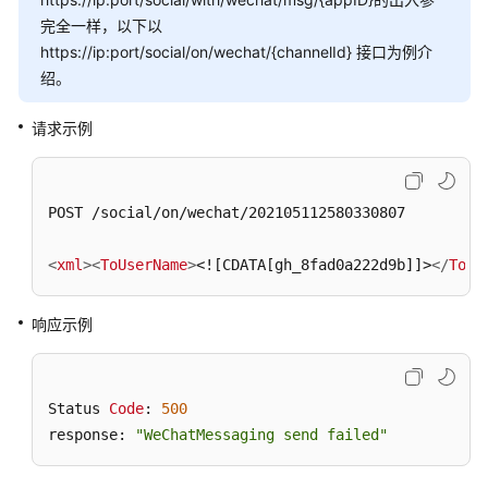
完全一样，以下以
话
https://ip:port/social/on/wechat/{channelId} 接口为例介
单
绍。
类
接
请求示例
口
参
考
POST /social/on/wechat/202105112580330807

智
能
<
xml
>
<
ToUserName
>
<![CDATA[gh_8fad0a222d9b]]>
</
ToUs
化
模
响应示例
块
接
口
参
Status 
Code
: 
500
考
response: 
"WeChatMessaging send failed"
知