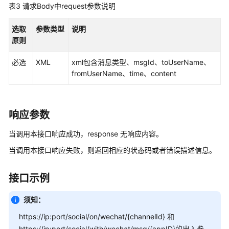
表3
请求Body中request参数说明
接
口
选取
参数类型
说明
参
原则
考
必选
XML
xml包含消息类型、msgId、toUserName、
监
fromUserName、time、content
控
类
接
口
响应参数
参
当调用本接口响应成功，response 无响应内容。
考
当调用本接口响应失败，则返回相应的状态码或者错误描述信息。
外
呼
接口示例
类
接
须知：
口
参
https://ip:port/social/on/wechat/{channelId} 和
考
https://ip:port/social/with/wechat/msg/{appID}的出入参