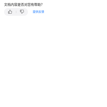
指
文档内容是否对您有帮助？
南
提供反馈
价
格
说
明
开
发
指
南
API
参
考
接
口
鉴