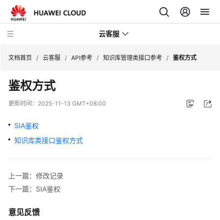
云客服
文档首页
/
云客服
/
API参考
/
知识库管理类接口参考
/
鉴权方式
鉴权方式
产
品
更新时间：
2025-11-13 GMT+08:00
介
绍
SIA鉴权
知识库类接口鉴权方式
快
速
入
上一篇：修改记录
门
下一篇：SIA鉴权
用
户
意见反馈