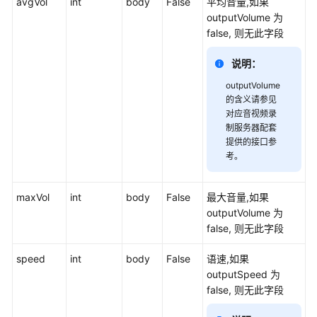
avgVol
int
body
False
平均音量,如果
询
outputVolume 为
接
false, 则无此字段
口
说明：
对
outputVolume
话
的含义请参见
接
对应音视频录
口
制服务器配套
提供的接口参
对
考。
话
接
maxVol
int
body
False
最大音量,如果
口
outputVolume 为
（V2）
false, 则无此字段
交
speed
int
body
False
语速,如果
互
outputSpeed 为
记
false, 则无此字段
录
查