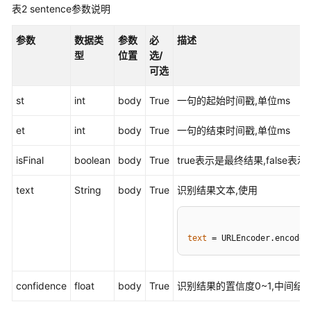
表2
sentence参数说明
话
参数
数据类
参数
必
描述
单
型
位置
选/
类
可选
接
口
st
int
body
True
一句的起始时间戳,单位ms
参
考
et
int
body
True
一句的结束时间戳,单位ms
智
isFinal
boolean
body
True
true表示是最终结果,false
能
化
text
String
body
True
识别结果文本,使用
模
块
接
text
 = URLEncoder.encode(
口
参
考
confidence
float
body
True
识别结果的置信度0~1,中间结
概