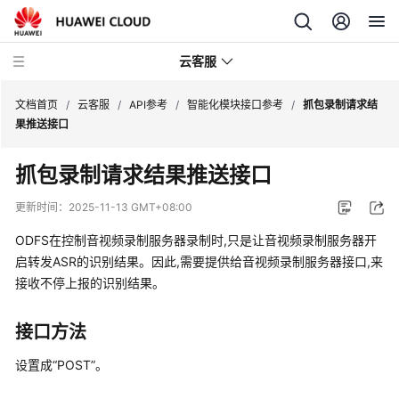
云客服
文档首页
/
云客服
/
API参考
/
智能化模块接口参考
/
抓包录制请求结
果推送接口
产
抓包录制请求结果推送接口
品
介
更新时间：
2025-11-13 GMT+08:00
绍
ODFS在控制音视频录制服务器录制时,只是让音视频录制服务器开
快
启转发ASR的识别结果。因此,需要提供给音视频录制服务器接口,来
速
接收不停上报的识别结果。
入
门
接口方法
用
设置成“POST”。
户