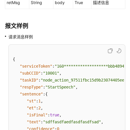
机
retMsg
String
body
True
描述信息
器
人
系
报文样例
统
对
请求消息样例
接
的
接
口
{
规
"serviceToken"
:
"160*******************bbb489426
格
"subCCID"
:
"10001"
,
"taskID"
:
"node_action_97511fbc15d9b23074405ee73
统
"respType"
:
"StartSpeech"
,
计
"sentence"
:
{
报
"st"
:
1
,
表
"et"
:
2
,
接
"isFinal"
:
true
,
口
"text"
:
"sdffasdfaedfasdfasdfsad"
,
"confidence"
:
0
外