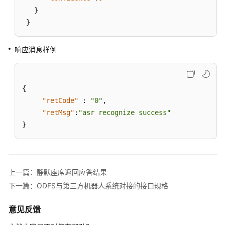
呼
}
失
}
败
原
响应消息样例
因
离
线
分
{
析
"retCode"
:
"0"
,
查
"retMsg"
:
"asr recognize success"
询
}
接
口
查
上一篇：静默座席返回应答结果
询
下一篇：ODFS与第三方机器人系统对接的接口规格
转
接
意见反馈
第
三