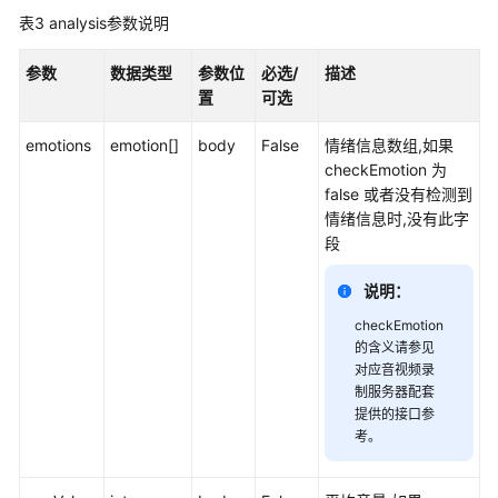
述
表3
analysis参数说明
修
参数
数据类型
参数位
必选/
描述
改
置
可选
记
录
emotions
emotion[]
body
False
情绪信息数组,如果
checkEmotion 为
对
false 或者没有检测到
话
情绪信息时,没有此字
标
段
识
绑
说明：
定
checkEmotion
类
的含义请参见
接
对应音视频录
口
制服务器配套
提供的接口参
流
考。
程
查