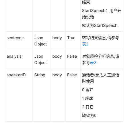
结束
接
StartSpeech：用户开
口
始说话
参
考
默认为StartSpeech
sentence
监
Json
body
True
转写结果信息,请参考
控
Object
表2
类
analysis
Json
body
False
对象质检分析信息,请
接
Object
参考
表3
口
参
speakerID
String
body
False
通话者标识,人工通话
考
时使用
外
0 客户
呼
1 座席
类
2 其它
接
口
缺省为0
参
考