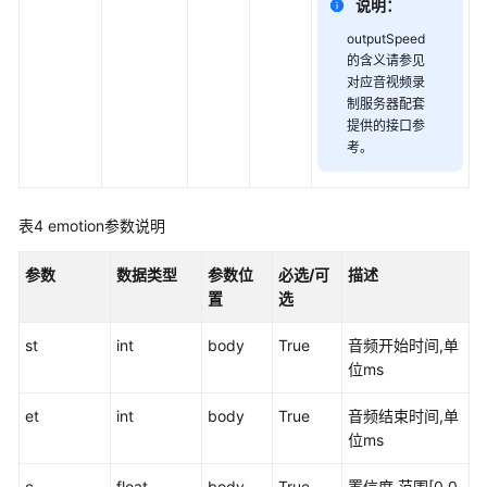
说明：
询
接
outputSpeed
口
的含义请参见
对应音视频录
制服务器配套
会
提供的接口参
话
考。
记
录
查
表4
emotion参数说明
询
接
参数
数据类型
参数位
必选/可
描述
口
置
选
静
st
int
body
True
音频开始时间,单
默
位ms
座
席
et
int
body
True
音频结束时间,单
专
位ms
有
接
c
float
body
True
置信度,范围[0.0,