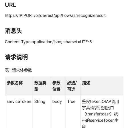
指
URL
南
https://IP:PORT/oifde/rest/api/flow/asrrecognizeresult
价
格
消息头
说
明
Content-Type:application/json; charset=UTF-8
开
请求说明
发
指
表1
请求体参数
南
参数名称
数据类
参数
必选/
描述
API
型
位置
可选
参
考
serviceToken
String
body
True
鉴权token,OIAP调用
宇高请求识别接口
接
（transfertoasr）携
口
带的serviceToken字
鉴
段