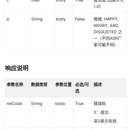
口
1.0]
抓
e
String
body
False
情绪, HAPPY,
包
ANGRY, SAD,
录
DISGUSTED 之
制
一（不同ASR厂
请
家可能不同）
求
结
果
推
响应说明
送
接
参数名称
数据类型
参数位置
必选/可
描述
口
选
ODFS
retCode
String
body
True
错误码
与
第
0：成功
三
非0表示失败
方