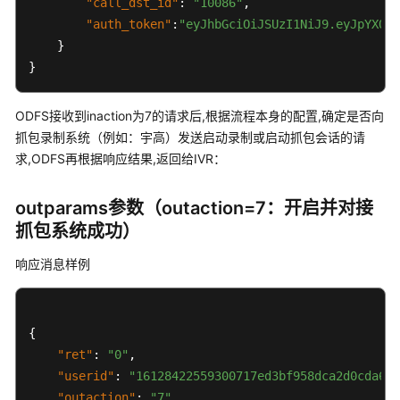
"call_dst_id"
:
"10086"
,
"auth_token"
:
"eyJhbGciOiJSUzI1NiJ9.eyJpYXQiO
话
}
单
}
类
接
口
ODFS接收到inaction为7的请求后,根据流程本身的配置,确定是否向
参
抓包录制系统（例如：宇高）发送启动录制或启动抓包会话的请
考
求,ODFS再根据响应结果,返回给IVR：
智
outparams参数（outaction=7：开启并对接
能
抓包系统成功）
化
模
响应消息样例
块
接
口
参
{
考
"ret"
:
"0"
,
"userid"
:
"16128422559300717ed3bf958dca2d0cda6c1
概
"outaction"
:
"7"
,