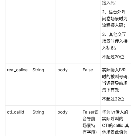
权
接入码；
方
2、语音外呼
式
问卷场景时为
流程接入码；
系
3、其他交互
统
场景时传入接
配
入标识。
置
类
不超过20位
接
口
real_callee
String
body
False
实际接入IVR
参
时的被叫号码,
考
当语音导航场
（API
景下有效
Fabric）
不超过32位
座
cti_callid
String
body
False(语
华为ivr传入的
席
音导航
实际呼叫的
操
场景特
CTI的callid,其
作
有字段)
他场景此值为
类