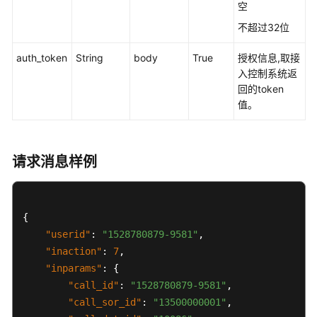
空
接
不超过32位
口
参
auth_token
String
body
True
授权信息,取接
考
入控制系统返
回的token
监
值。
控
类
接
口
请求消息样例
参
考
{
外
呼
"userid"
:
"1528780879-9581"
,
类
"inaction"
:
7
,
接
"inparams"
:
{
口
"call_id"
:
"1528780879-9581"
,
参
"call_sor_id"
:
"13500000001"
,
考