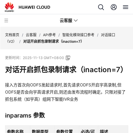
云客服
文档首页
/
云客服
/
API参考
/
智能化模块接口参考
/
对话接口
（V2）
/
对话开启抓包录制请求（inaction=7）
产
更新时间：
2025-11-13 GMT+08:00
品
介
对话开启抓包录制请求（inaction=7）
绍
接入方首次向ODFS发起请求时,首先请求ODFS开启宇高录制,但
快
ODFS是否会向宇高请求开启,则还由发布流程时确定。只限对接了
速
抓包系统（如宇高）组网下智能IVR业务
入
门
inparams 参数
用
户
参数名称
数据类型
参数位置
必选/可
描述