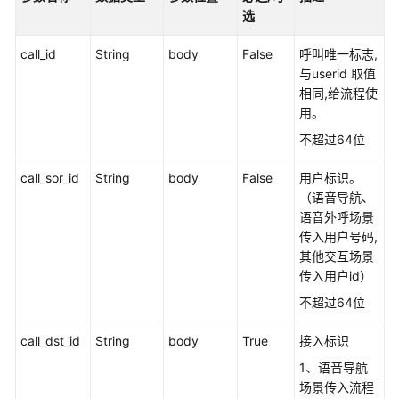
指
选
南
call_id
String
body
False
呼叫唯一标志,
价
与userid 取值
格
相同,给流程使
说
用。
明
不超过64位
开
call_sor_id
String
body
False
用户标识。
发
（语音导航、
指
语音外呼场景
南
传入用户号码,
其他交互场景
API
传入用户id）
参
考
不超过64位
call_dst_id
String
body
True
接入标识
接
口
1、语音导航
鉴
场景传入流程