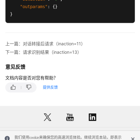
述
"outparams"
:
{
}
}
修
改
记
录
上一篇：对话转接后请求（inaction=11）
下一篇：请求识别结果（inaction=13）
对
话
意见反馈
标
识
文档内容是否对您有帮助？
绑
提供反馈
定
类
接
口
流
程
查
我们使用cookie来确保您的高速浏览体验。继续浏览本站，即表示
© 2026, 华为云计算技术有限公司及其关联公司。保留一切权利。