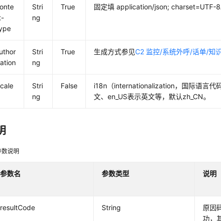
onte
Stri
True
固定填 application/json; charset=UTF-
t-
ng
ype
uthor
Stri
True
生成方式参见
C2 监控/系统外呼/话单/
zation
ng
ocale
Stri
False
i18n（internationalization，国际
ng
文、en_US表示英文等，默认zh_CN。
明
参数说明
参数名
参数类型
说明
resultCode
String
原因码
功，