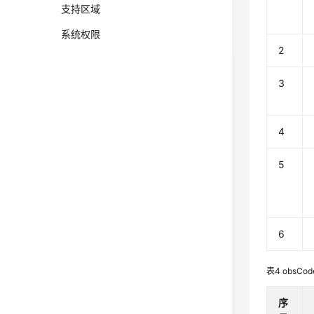
支持区域
系统权限
2
3
4
5
6
表4
obsCod
序