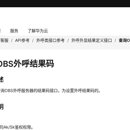
者
服务
了解华为云
云客服
/
API参考
/
外呼类接口参考
/
外呼外显结果定义接口
/
查询O
OBS外呼结果码
述
查询OBS外呼服务器的结果码接口，为设置外呼结果码的。
明
件
的Ak/Sk鉴权权限。