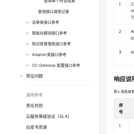
查询单个外显结果
1
C
n
查询接口调用记录
T
话单类接口参考
2
A
智能化模块接口参考
i
知识库管理类接口参考
3
l
Adapter类接口参考
CC-Gateway 配置接口参考
常见问题
响应说
表3
消息体
通用参考
序
责任共担
号
云服务等级协议（SLA）
1
白皮书资源