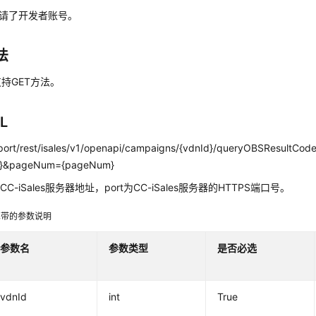
请了开发者账号。
法
持GET方法。
L
p:port/rest/isales/v1/openapi/campaigns/{vdnId}/queryOBSResultCo
e}&pageNum={pageNum}
CC-iSales服务器地址，port为CC-iSales服务器的HTTPS端口号。
携带的参数说明
参数名
参数类型
是否必选
vdnId
int
True