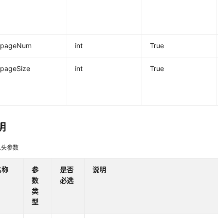
pageNum
int
True
pageSize
int
True
明
息头参数
名称
参
是否
说明
数
必选
类
型