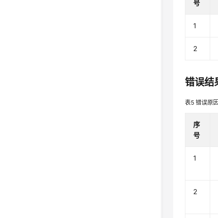
号
1
2
错误结
表5
错误原
序
号
1
2