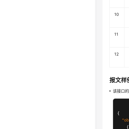
10
11
12
报文样
该接口
{
"ob
{