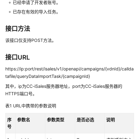
指
已经申请了开发者账号。
南
已存在有效的导入任务。
价
接口方法
格
说
该接口仅支持POST方法。
明
开
接口URL
发
https://ip:port/rest/isales/v1/openapi/campaigns/{vdnId}/callda
指
tafile/queryDataImportTask/{campaignId}
南
其中，ip为CC-iSales服务器地址，port为CC-iSales服务器的
API
HTTPS端口号。
参
考
表1
URL中携带的参数说明
接
序
参数名
参数类型
是否必选
说明
口
号
鉴