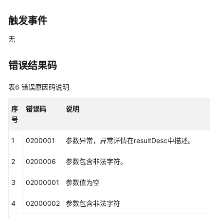
新
增
触发事件
外
呼
无
号
码
错误结果码
（v2）
表6
错误原因码说明
删
除
序
错误码
说明
外
号
呼
号
1
0200001
参数异常，异常详情在resultDesc中描述。
码
2
0200006
参数包含非法字符。
新
增
3
02000001
参数值为空
号
码
4
02000002
参数包含非法字符
类