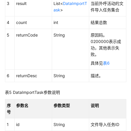
3
result
List<
DataImportT
当前外呼活动的文
ask
>
件导入任务集合
外
呼
4
count
int
结果总数
活
动
5
returnCode
String
原因码。
的
0200000表示成
特
功，其他表示失
殊
败。
日
期
具体见
表6
管
6
returnDesc
String
描述。
理
接
口
表5
DataImportTask参数说明
外
序
参数名
参数类型
说明
呼
号
黑
名
1
id
String
文件导入任务ID
单