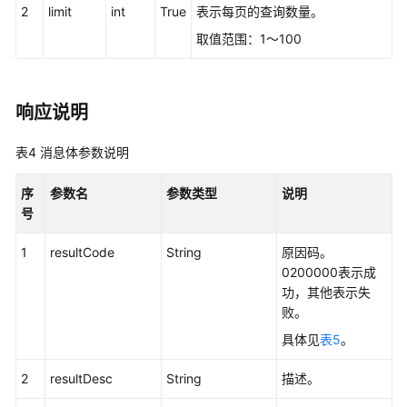
2
limit
int
True
表示每页的查询数量。
前
取值范围：1～100
言
修
响应说明
改
记
表4
消息体参数说明
录
序
参数名
参数类型
说明
简
号
介
1
resultCode
String
原因码。
外
0200000表示成
呼
功，其他表示失
活
败。
动
具体见
表5
。
管
理
2
resultDesc
String
描述。
接
口