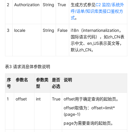
2
Authorization
String
True
生成方式参见
C2 监控/系统外
接
呼/话单/知识库类接口鉴权方
口
式
。
参
考
3
locale
String
False
i18n（internationalization，
国际语言代码），如zh_CN表
监
示中文、en_US表示英文等，
控
默认zh_CN。
类
接
口
表3
请求消息体参数说明
参
考
序
参数名
参数类
是否
说明
号
型
必选
外
呼
1
offset
int
True
offset用于确定查询的起始页。
类
offset取值为：offset=limit*
接
(page-1)
口
page为需要查询的起始页。
参
考