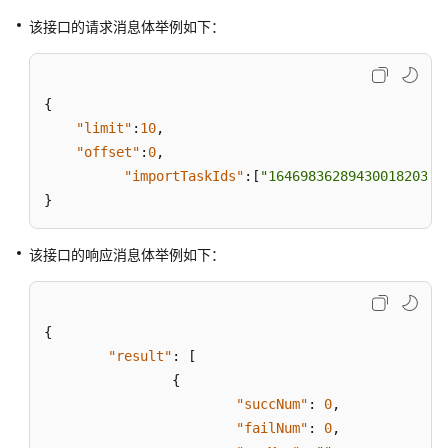
外
呼
该接口的请求消息体举例如下：
数
据
{
导
"limit"
:
10
,
入
"offset"
:
0
,
服
"importTaskIds"
:
[
"1646983628943001820380
务
}
器
外
呼
该接口的响应消息体举例如下：
数
据
文
{
件
"result"
:
[
{
查
询
"succNum"
:
0
,
外
"failNum"
:
0
,
呼