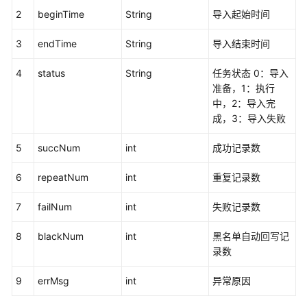
管
2
beginTime
String
导入起始时间
理
接
3
endTime
String
导入结束时间
口
4
status
String
任务状态 0：导入
外
准备，1：执行
呼
中，2：导入完
数
成，3：导入失败
据
接
5
succNum
int
成功记录数
口
6
repeatNum
int
重复记录数
新
7
failNum
增
int
失败记录数
外
8
blackNum
int
黑名单自动回写记
呼
录数
号
码
9
errMsg
int
异常原因
（V1）