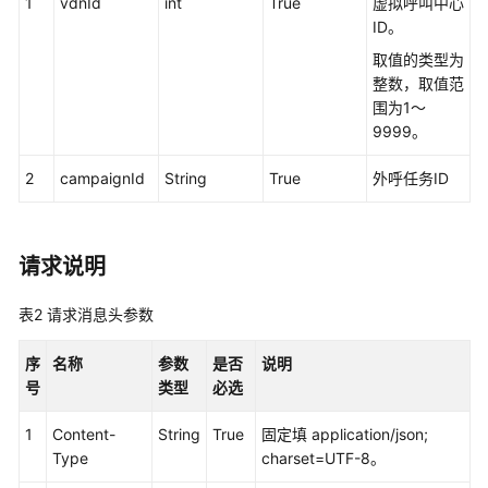
权
1
vdnId
int
True
虚拟呼叫中心
方
ID。
式
取值的类型为
整数，取值范
系
围为1～
统
9999。
配
置
2
campaignId
String
True
外呼任务ID
类
接
口
请求说明
参
考
表2
请求消息头参数
（API
Fabric）
序
名称
参数
是否
说明
号
类型
必选
座
席
1
Content-
String
True
固定填 application/json;
操
Type
charset=UTF-8。
作
类