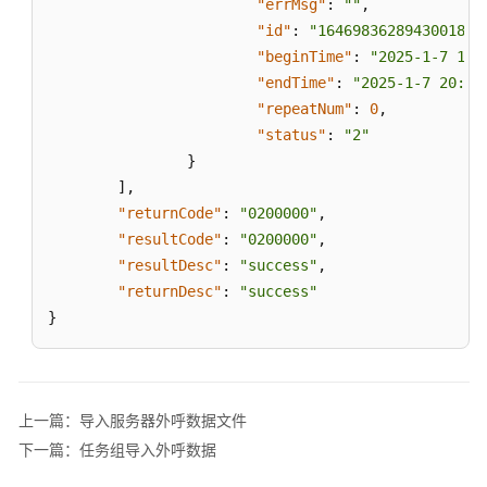
"errMsg"
:
""
,
数
"id"
:
"1646983628943001820
据
"beginTime"
:
"2025-1-7 19:
文
"endTime"
:
"2025-1-7 20:00
件
"repeatNum"
:
0
,
导
"status"
:
"2"
入
}
结
]
,
果
"returnCode"
:
"0200000"
,
"resultCode"
:
"0200000"
,
任
务
"resultDesc"
:
"success"
,
组
"returnDesc"
:
"success"
导
}
入
外
呼
数
上一篇：导入服务器外呼数据文件
据
下一篇：任务组导入外呼数据
外