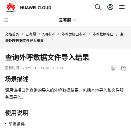
云客服
文档首页
/
云客服
/
API参考
/
外呼类接口参考
/
外呼数据接口
/
查
询外呼数据文件导入结果
产
查询外呼数据文件导入结果
品
介
更新时间：
2025-11-13 GMT+08:00
绍
场景描述
快
调用该接口为查询的导入的外呼数据结果，包括本地导入和文件服
速
务器导入。
入
门
使用说明
用
前提条件
户