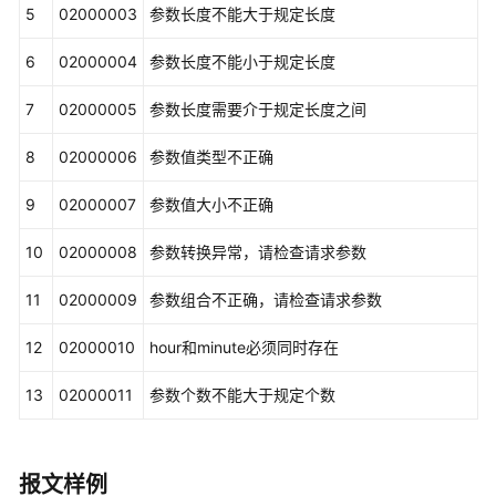
型
5
02000003
参数长度不能大于规定长度
查
6
02000004
参数长度不能小于规定长度
询
号
7
02000005
参数长度需要介于规定长度之间
码
类
8
02000006
参数值类型不正确
型
9
02000007
参数值大小不正确
查
10
02000008
参数转换异常，请检查请求参数
询
外
11
02000009
参数组合不正确，请检查请求参数
呼
号
12
02000010
hour和minute必须同时存在
码
13
02000011
参数个数不能大于规定个数
统
计
当
日
报文样例