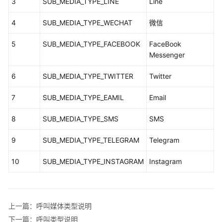
指
3
SUB_MEDIA_TYPE_LINE
Line
南
4
SUB_MEDIA_TYPE_WECHAT
微信
价
5
SUB_MEDIA_TYPE_FACEBOOK
FaceBook
格
Messenger
说
明
6
SUB_MEDIA_TYPE_TWITTER
Twitter
开
7
SUB_MEDIA_TYPE_EAMIL
Email
发
指
8
SUB_MEDIA_TYPE_SMS
SMS
南
9
SUB_MEDIA_TYPE_TELEGRAM
Telegram
API
参
10
SUB_MEDIA_TYPE_INSTAGRAM
Instagram
考
接
口
上一篇：呼叫媒体类型说明
鉴
下一篇：呼叫类型说明