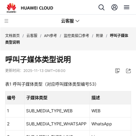
云客服
文档首页
/
云客服
/
API参考
/
监控类接口参考
/
附录
/
呼叫子媒体
类型说明
产
呼叫子媒体类型说明
品
介
更新时间：
2025-11-13 GMT+08:00
绍
表1
呼叫子媒体类型（对应呼叫媒体类型编号53）
快
速
编号
子媒体类型
描述
入
门
1
SUB_MEDIA_TYPE_WEB
WEB
用
2
SUB_MEDIA_TYPE_WHATSAPP
WhatsApp
户