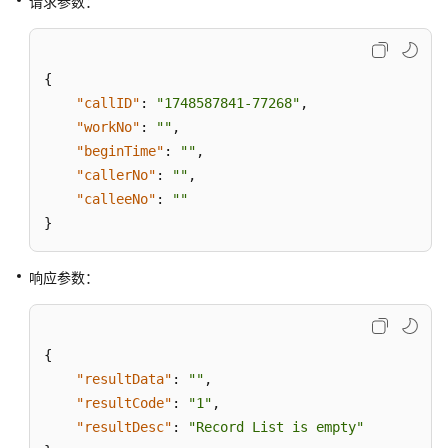
请求参数：
史
数
据
{
查
"callID"
:
"1748587841-77268"
,
询
"workNo"
类
:
""
,
接
"beginTime"
:
""
,
口
"callerNo"
:
""
,
"calleeNo"
:
""
配
}
置
数
响应参数：
据
查
询
类
{
接
"resultData"
:
""
,
口
"resultCode"
:
"1"
,
"resultDesc"
:
"Record List is empty"
质