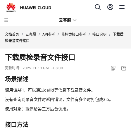
云客服
文档首页
/
云客服
/
API参考
/
监控类接口参考
/
接口说明
/
下载质
检录音文件接口
产
下载质检录音文件接口
品
介
更新时间：
2025-11-13 GMT+08:00
绍
场景描述
快
调用该API，可以通过callid等信息下载录音文件。
速
入
没有查询到录音文件时返回错误，文件有多个时打包成zip。
门
使用对象：提供给第三方后台调用。
用
接口方法
户