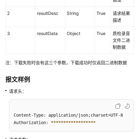
简
2
resultDesc
String
True
请求结果
介
描述
3
resultData
Object
True
质检录音
接
文件二进
口
制数据
说
明
注：下载失败时会有这三个参数，下载成功时仅返回二进制数据
实
时
报文样例
数
据
请求头：
查
询
类
Content-Type: application/json;charset=UTF-8

接
Authorization: 
****
****
****
****
**
口
历