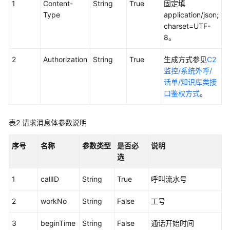
权
1
Content-
String
True
固定填
方
Type
application/json;
式
charset=UTF-
8。
系
统
2
Authorization
String
True
生成方式参见
C2
配
监控/系统外呼/
置
话单/知识库类接
类
口鉴权方式
。
接
口
表2
请求消息体参数说明
参
考
序号
名称
参数类型
是否必
说明
（API
选
Fabric）
1
callID
String
True
呼叫流水号
座
席
2
workNo
String
False
工号
操
作
3
beginTime
String
False
通话开始时间
类