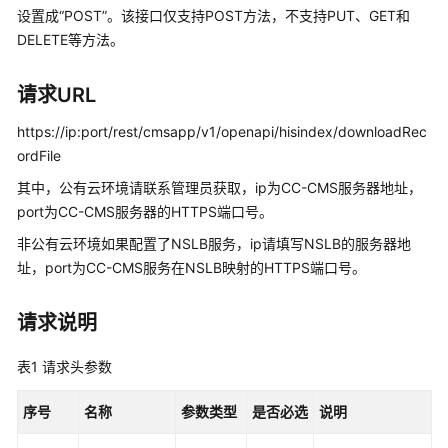
指
设置成“POST”。该接口仅支持POST方法，不支持PUT、GET和
南
DELETE等方法。
价
格
请求URL
说
https://ip:port/rest/cmsapp/v1/openapi/hisindex/downloadRec
明
ordFile
开
其中，公有云环境请联系管理员获取，ip为CC-CMS服务器地址，
发
port为CC-CMS服务器的HTTPS端口号。
指
非公有云环境如果配置了NSLB服务，ip请填写NSLB的服务器地
南
址，port为CC-CMS服务在NSLB映射的HTTPS端口号。
API
参
请求说明
考
表1
请求头参数
接
口
序号
名称
参数类型
是否必选
说明
鉴