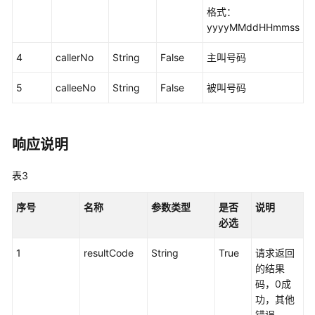
格式：
接
yyyyMMddHHmmss
口
参
4
callerNo
String
False
主叫号码
考
5
calleeNo
String
False
被叫号码
监
控
类
接
响应说明
口
参
表3
考
序号
名称
参数类型
是否
说明
前
必选
言
1
resultCode
String
True
请求返回
修
的结果
改
码，0成
记
功，其他
录
错误