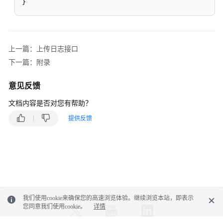
}
检
关
系
维
上一篇：上传日志接口
护
接
下一篇：附录
口
意见反馈
外
文档内容是否对您有帮助？
呼
任
提供反馈
务
列
表
查
询
接
口
我们使用cookie来确保您的高速浏览体验。继续浏览本站，即表示
您同意我们使用cookie。
详情
系