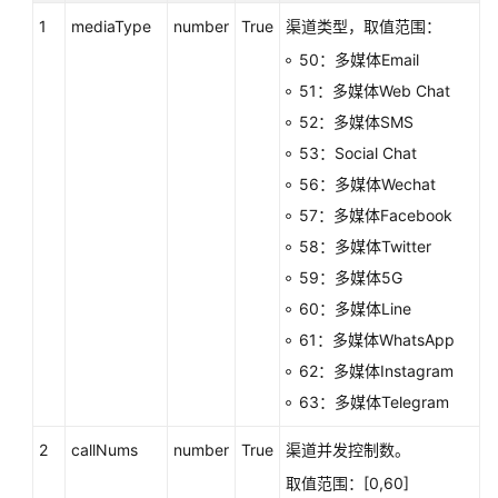
叫
1
mediaType
number
True
渠道类型，取值范围：
数
50：多媒体Email
据:calldata
51：多媒体Web Chat
实
52：多媒体SMS
时
53：Social Chat
质
56：多媒体Wechat
检:qualitycontrol
57：多媒体Facebook
座
58：多媒体Twitter
席
59：多媒体5G
事
60：多媒体Line
件:agentevent
61：多媒体WhatsApp
录
62：多媒体Instagram
音
63：多媒体Telegram
下
载:record
2
callNums
number
True
渠道并发控制数。
取值范围：[0,60]
多