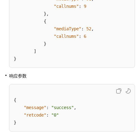
视
"callnums"
:
9
频
}
,
文
{
件
"mediaType"
:
52
,
下
"callnums"
:
6
载:video
}
]
座
}
席
会
议:agentconf
响应参数
附
录
{
"message"
:
"success"
,
监
"retcode"
:
"0"
控
类
}
接
口