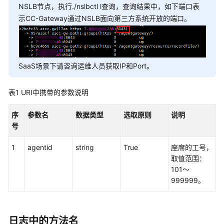
权
NSLB节点，执行./nslbctl l查询，查询结果中，如下端口表
方
示CC-Gateway通过NSLB面向第三方系统开放的端口。
式
系
统
SaaS场景下请咨询运维人员获取IP和Port。
配
置
类
表1
URI中携带的参数说明
接
口
序
参数名
数据类型
选取原则
说明
参
号
考
（API
1
agentid
string
True
座席的工号，
Fabric）
取值范围：
101～
座
999999。
席
操
作
日志中的方法名
类