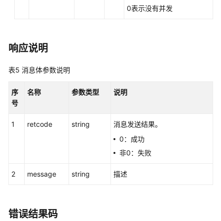
0表示没有并发
媒
体
接
口:mediaCall
响应说明
发
表5
消息体参数说明
送
消
序
名称
参数类型
说明
息:sendmessage
号
座
1
retcode
string
消息发送结果。
席
0：成功
单
媒
非0：失败
体
类
2
message
string
描述
型
并
发
错误结果码
会