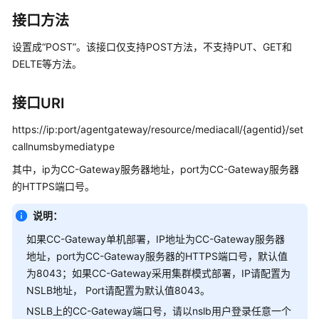
指
南
接口方法
设置成“POST”。该接口仅支持POST方法，不支持PUT、GET和
价
DELTE等方法。
格
说
明
接口URI
开
https://ip:port/agentgateway/resource/mediacall/{agentid}/set
发
callnumsbymediatype
指
其中，ip为CC-Gateway服务器地址，port为CC-Gateway服务器
南
的HTTPS端口号。
API
说明：
参
如果CC-Gateway单机部署，IP地址为CC-Gateway服务器
考
地址，port为CC-Gateway服务器的HTTPS端口号，默认值
为8043；如果CC-Gateway采用集群模式部署，IP请配置为
接
口
NSLB地址， Port请配置为默认值8043。
鉴
NSLB上的CC-Gateway端口号，请以nslb用户登录任意一个