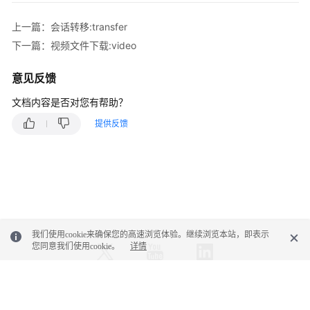
参
考
上一篇：会话转移:transfer
下一篇：视频文件下载:video
外
呼
意见反馈
类
接
文档内容是否对您有帮助？
口
提供反馈
参
考
话
单
类
接
我们使用cookie来确保您的高速浏览体验。继续浏览本站，即表示
口
您同意我们使用cookie。
详情
参
考
智
© 2026, 华为云计算技术有限公司及其关联公司。保留一切权利。