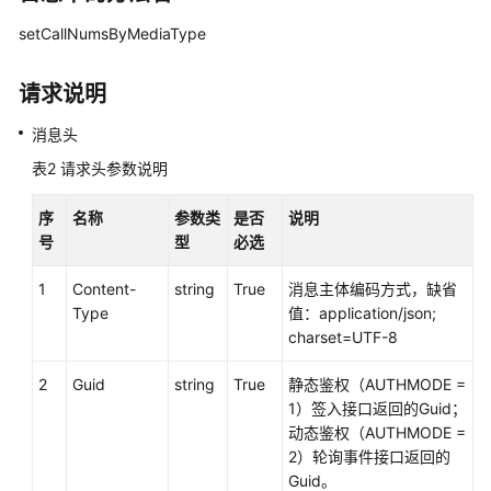
接
setCallNumsByMediaType
口
参
请求说明
考
消息头
文
档
表2
请求头参数说明
信
息
序
名称
参数类
是否
说明
号
型
必选
座
1
Content-
string
True
消息主体编码方式，缺省
席
Type
值：application/json;
操
charset=UTF-8
作
类
2
Guid
string
True
静态鉴权（AUTHMODE =
接
1）签入接口返回的Guid；
口:onlineagent
动态鉴权（AUTHMODE =
2）轮询事件接口返回的
呼
Guid。
叫