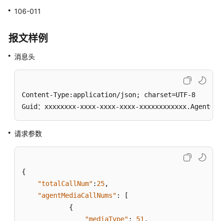
话
106-011
数
设
报文样例
置:setcallnums
消息头
会
话
转
移:transfer
Content-Type:application/json; charset=UTF-8

Guid：xxxxxxxx-xxxx-xxxx-xxxx-xxxxxxxxxxxx.AgentGa
座
席
请求参数
并
发
会
话
{
数
"totalCallNum"
:
25
,
设
"agentMediaCallNums"
:
[
置:setcallnumsbymediatype
{
"mediaType"
:
51
,