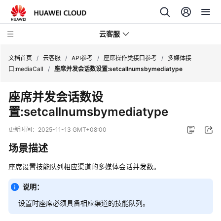
云客服
文档首页
/
云客服
/
API参考
/
座席操作类接口参考
/
多媒体接
口:mediaCall
/
座席并发会话数设置:setcallnumsbymediatype
产
座席并发会话数设
品
置:setcallnumsbymediatype
介
绍
更新时间：
2025-11-13 GMT+08:00
快
场景描述
速
入
座席设置技能队列相应渠道的多媒体会话并发数。
门
说明：
用
设置时座席必须具备相应渠道的技能队列。
户