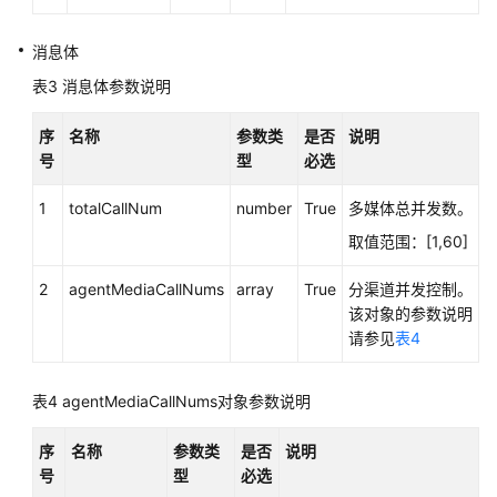
控
制
消息体
类:voicecall
表3
消息体参数说明
录
序
名称
参数类
是否
说明
音
号
型
必选
回
放:recordplay
1
totalCallNum
number
True
多媒体总并发数。
取值范围：[1,60]
队
列
2
agentMediaCallNums
array
True
分渠道并发控制。
设
该对象的参数说明
备:queuedevice
请参见
表4
座
席
表4
agentMediaCallNums对象参数说明
班
组:agentgroup
序
名称
参数类
是否
说明
号
型
必选
呼