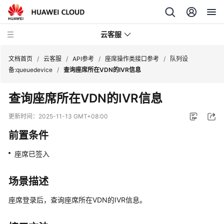
云客服
文档首页
/
云客服
/
API参考
/
座席操作类接口参考
/
队列设
备:queuedevice
/
查询座席所在VDN的IVR信息
产
查询座席所在VDN的IVR信息
品
介
更新时间：
2025-11-13 GMT+08:00
绍
前置条件
快
座席已签入
速
入
门
场景描述
座席登录后，查询座席所在VDN的IVR信息。
用
户