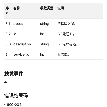
能
序
名称
参数类型
说明
队
号
列
排
3.1
access
string
流程接入码。
队
总
3.2
id
int
IVR流程ID。
人
数
3.3
description
string
IVR流程描述。
获
3.4
serviceNo
int
服务ID。
取
已
签
入
触发事件
技
无
能
队
列
错误结果码
排
队
600-004