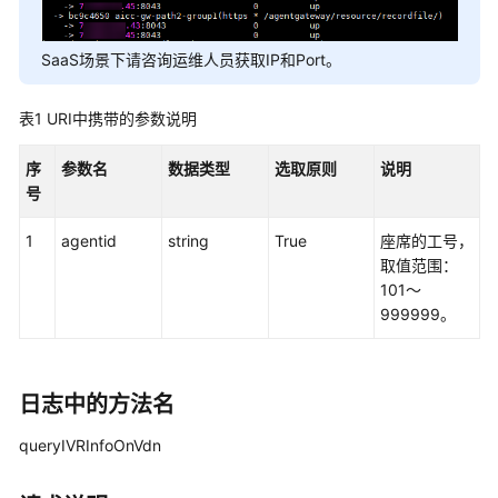
权
方
式
SaaS场景下请咨询运维人员获取IP和Port。
系
表1
URI中携带的参数说明
统
配
序
参数名
数据类型
选取原则
说明
置
号
类
接
1
agentid
string
True
座席的工号，
口
取值范围：
参
101～
考
999999。
（API
Fabric）
座
日志中的方法名
席
queryIVRInfoOnVdn
操
作
类