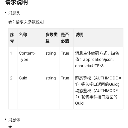
请求说明
接
口
消息头
参
表2
请求头参数说明
考
序
名称
参数类
是否
说明
文
号
型
必选
档
信
1
Content-
string
True
消息主体编码方式，缺省
息
Type
值：application/json;
charset=UTF-8
座
席
2
Guid
string
True
静态鉴权（AUTHMODE =
操
1）签入接口返回的Guid；
作
动态鉴权（AUTHMODE =
类
2）轮询事件接口返回的
接
Guid。
口:onlineagent
消息体
呼
无
叫