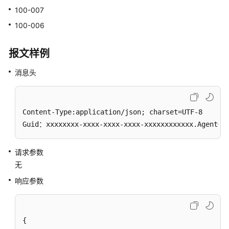
人
100-007
数
100-006
获
取
报文样例
座
消息头
席
所
在
VDN
Content-Type:application/json; charset=UTF-8

技
Guid：xxxxxxxx-xxxx-xxxx-xxxx-xxxxxxxxxxxx.AgentGa
能
队
列
请求参数
信
无
息
响应参数
获
取
指
{