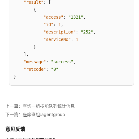
定
"result"
:
[
技
{
能
"access"
:
"1321"
,
队
"id"
:
1
,
列
"description"
:
"252"
,
排
"serviceNo"
:
1
队
}
总
]
,
人
"message"
:
"success"
,
数
"retcode"
:
"0"
}
查
询
一
组
技
上一篇：查询一组技能队列统计信息
能
下一篇：座席班组:agentgroup
队
列
意见反馈
统
计