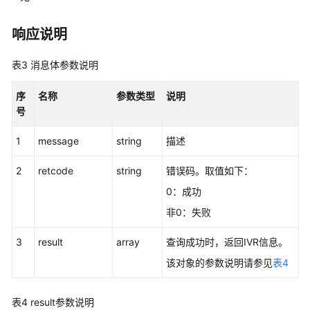
控
制
响应说明
类:voicecall
表3
消息体参数说明
录
音
序
名称
参数类型
说明
回
号
放:recordplay
1
message
string
描述
队
列
2
retcode
string
错误码。取值如下：
设
0：成功
备:queuedevice
非0：失败
获
3
result
array
查询成功时，返回IVR信息。
取
所
该对象的参数说明请参见
表4
配
置
表4
result参数说明
技