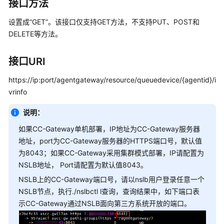
指
接口方法
南
设置成“GET”。该接口仅支持GET方法，不支持PUT、POST和
DELETE等方法。
价
格
说
接口URI
明
https://ip:port/agentgateway/resource/queuedevice/{agentid}/i
开
vrinfo
发
指
说明：
南
如果CC-Gateway单机部署，IP地址为CC-Gateway服务器
地址，port为CC-Gateway服务器的HTTPS端口号，默认值
API
为8043；如果CC-Gateway采用集群模式部署，IP请配置为
参
NSLB地址， Port请配置为默认值8043。
考
NSLB上的CC-Gateway端口号，请以nslb用户登录任意一个
NSLB节点，执行./nslbctl l查询，查询结果中，如下端口表
接
口
示CC-Gateway通过NSLB面向第三方系统开放的端口。
鉴