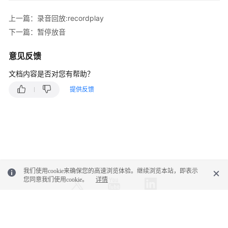
上一篇：录音回放:recordplay
视
频
下一篇：暂停放音
文
件
意见反馈
下
文档内容是否对您有帮助？
载:video
提供反馈
座
席
会
议:agentconf
附
录
我们使用cookie来确保您的高速浏览体验。继续浏览本站，即表示
您同意我们使用cookie。
详情
监
控
类
© 2026, 华为云计算技术有限公司及其关联公司。保留一切权利。
接