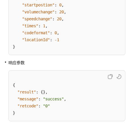
实
"startpostion"
:
0
,
时
"volumechange"
:
20
,
质
"speedchange"
:
20
,
检:qualitycontrol
"times"
:
1
,
"codeformat"
:
0
,
座
"locationId"
:
-1
席
}
事
件:agentevent
响应参数
录
音
下
{
载:record
"result"
:
{
}
,
"message"
:
"success"
,
多
"retcode"
:
"0"
媒
}
体
接
口:mediaCall