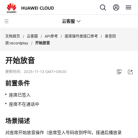
云客服
文档首页
/
云客服
/
API参考
/
座席操作类接口参考
/
录音回
放:recordplay
/
开始放音
产
开始放音
品
介
更新时间：
2025-11-13 GMT+08:00
绍
前置条件
快
座席已签入
速
入
座席不在通话中
门
场景描述
用
户
对座席开始放音操作（座席签入号码收到呼叫，接通后播放录