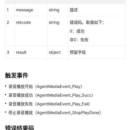
始
1
message
string
描述
录
屏
2
retcode
string
错误码。取值如下：
0：成功
停
止
非0：失败
录
屏
3
result
object
预留字段
开
始
触发事件
录
音
录音播放开始（AgentMediaEvent_Play）
录音播放成功（AgentMediaEvent_Play_Succ）
停
止
录音播放失败（AgentMediaEvent_Play_Fail）
录
停止录音播放（AgentMediaEvent_StopPlayDone）
音
错误结果码
放