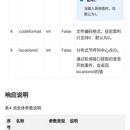
复
当输入其他值时，均
放
默认为1。
音
放
4
codeformat
int
False
文件编码格式，目前暂时
音
只支持0：默认为0。
快
5
locationId
int
False
分布式节呼叫中心点ID。
进
通过轮询接口获取的录音
放
开始事件，会返回
音
locationId的值
快
退
响应说明
停
止
表4
消息体参数说明
放
音
序
名称
参数类型
说明
号
开