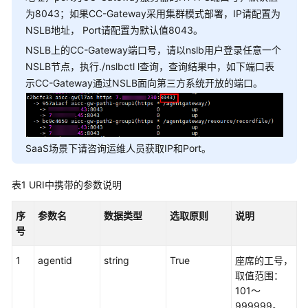
权
为8043；如果CC-Gateway采用集群模式部署，IP请配置为
方
NSLB地址， Port请配置为默认值8043。
式
NSLB上的CC-Gateway端口号，请以nslb用户登录任意一个
系
NSLB节点，执行./nslbctl l查询，查询结果中，如下端口表
统
示CC-Gateway通过NSLB面向第三方系统开放的端口。
配
置
类
接
SaaS场景下请咨询运维人员获取IP和Port。
口
参
考
表1
URI中携带的参数说明
（API
Fabric）
序
参数名
数据类型
选取原则
说明
号
座
1
agentid
string
True
座席的工号，
席
取值范围：
操
101～
作
999999。
类