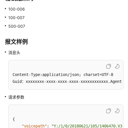
音
100-006
重
定
100-007
位
500-007
队
报文样例
列
设
消息头
备:queuedevice
座
Content-Type:application/json; charset=UTF-8

席
班
Guid：xxxxxxxx-xxxx-xxxx-xxxx-xxxxxxxxxxxx.AgentGa
组:agentgroup
请求参数
呼
叫
数
{
据:calldata
"voicepath"
:
"Y:/1/0/20180621/105/1406470.V3"
,