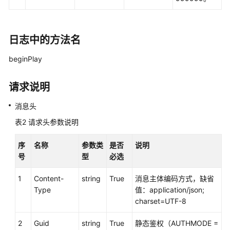
接
口
参
日志中的方法名
考
beginPlay
文
档
请求说明
信
息
消息头
表2
请求头参数说明
座
席
序
名称
参数类
是否
说明
操
号
型
必选
作
类
1
Content-
string
True
消息主体编码方式，缺省
接
Type
值：application/json;
口:onlineagent
charset=UTF-8
呼
2
Guid
string
True
静态鉴权（AUTHMODE =
叫