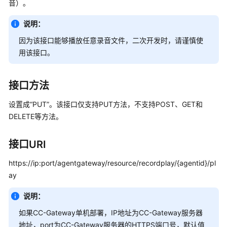
指
音）。
南
说明：
价
因为该接口能够播放任意录音文件，二次开发时，请谨慎使
格
用该接口。
说
明
接口方法
开
发
设置成“PUT”。该接口仅支持PUT方法，不支持POST、GET和
指
DELETE等方法。
南
接口URI
API
参
https://ip:port/agentgateway/resource/recordplay/{agentid}/pl
考
ay
接
说明：
口
如果CC-Gateway单机部署，IP地址为CC-Gateway服务器
鉴
地址，port为CC-Gateway服务器的HTTPS端口号，默认值