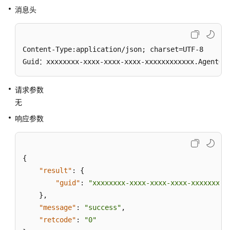
列
消息头
设
置
Content-Type:application/json; charset=UTF-8

是
Guid：xxxxxxxx-xxxx-xxxx-xxxx-xxxxxxxxxxxx.AgentGa
否
自
应
请求参数
答
无
响应参数
重
置
技
能
{
队
"result"
:
{
列
"guid"
:
"xxxxxxxx-xxxx-xxxx-xxxx-xxxxxxxxx
}
,
示
"message"
:
"success"
,
闲
"retcode"
:
"0"