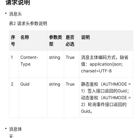
请求说明
接
口
消息头
参
表2
请求头参数说明
考
序
名称
参数类
是否
说明
文
号
型
必选
档
信
1
Content-
string
True
消息主体编码方式，缺省
息
Type
值：application/json;
charset=UTF-8
座
席
2
Guid
string
True
静态鉴权（AUTHMODE =
操
1）签入接口返回的Guid；
作
动态鉴权（AUTHMODE =
类
2）轮询事件接口返回的
接
Guid。
口:onlineagent
消息体
签
无
入