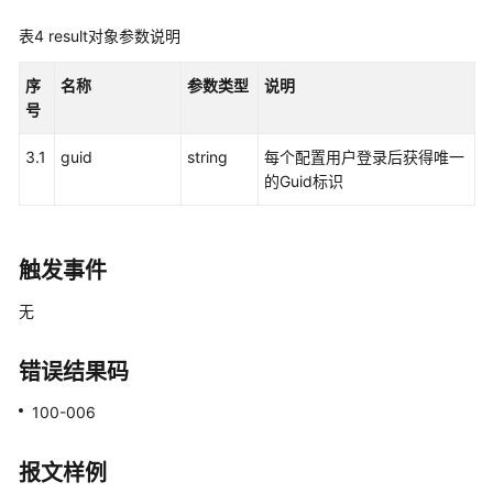
查
表4
result对象参数说明
询
配
序
名称
参数类型
说明
置
号
技
能
3.1
guid
string
每个配置用户登录后获得唯一
队
的Guid标识
列
查
询
触发事件
指
无
定
座
席
错误结果码
配
置
100-006
技
能
报文样例
队