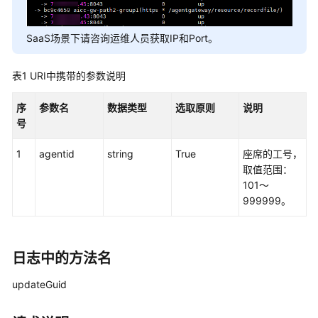
权
方
式
SaaS场景下请咨询运维人员获取IP和Port。
系
表1
URI中携带的参数说明
统
配
序
参数名
数据类型
选取原则
说明
置
号
类
接
1
agentid
string
True
座席的工号，
口
取值范围：
参
101～
考
999999。
（API
Fabric）
座
日志中的方法名
席
updateGuid
操
作
类