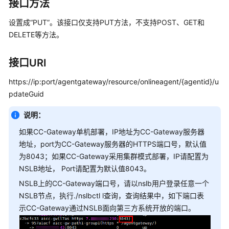
指
接口方法
南
设置成“PUT”。该接口仅支持PUT方法，不支持POST、GET和
DELETE等方法。
价
格
说
接口URI
明
https://ip:port/agentgateway/resource/onlineagent/{agentid}/u
开
pdateGuid
发
指
说明：
南
如果CC-Gateway单机部署，IP地址为CC-Gateway服务器
地址，port为CC-Gateway服务器的HTTPS端口号，默认值
API
为8043；如果CC-Gateway采用集群模式部署，IP请配置为
参
NSLB地址， Port请配置为默认值8043。
考
NSLB上的CC-Gateway端口号，请以nslb用户登录任意一个
NSLB节点，执行./nslbctl l查询，查询结果中，如下端口表
接
口
示CC-Gateway通过NSLB面向第三方系统开放的端口。
鉴