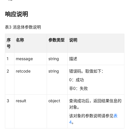
强
响应说明
制
签
表3
消息体参数说明
入
序
名称
参数类型
说明
座
号
席
心
1
message
string
描述
跳
接
2
retcode
string
错误码。取值如下：
口
0：成功
非0：失败
发
送
3
result
object
查询成功后，返回结果信息的
便
对象。
签
接
该对象的参数说明请参见
表
口
4
。