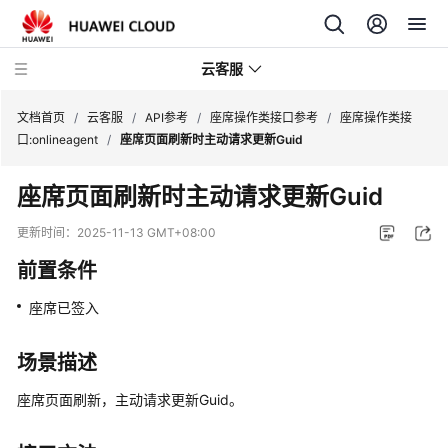
云客服
文档首页
/
云客服
/
API参考
/
座席操作类接口参考
/
座席操作类接
口:onlineagent
/
座席页面刷新时主动请求更新Guid
产
座席页面刷新时主动请求更新Guid
品
介
更新时间：
2025-11-13 GMT+08:00
绍
前置条件
快
座席已签入
速
入
门
场景描述
座席页面刷新，主动请求更新Guid。
用
户