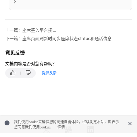
}
示
忙
取
上一篇：座席签入平台接口
消
示
下一篇：座席页面刷新时同步座席状态status和通话信息
忙
意见反馈
请
文档内容是否对您有帮助？
求
休
提供反馈
息
取
消
休
息
我们使用cookie来确保您的高速浏览体验。继续浏览本站，即表示
进
您同意我们使用cookie。
详情
入