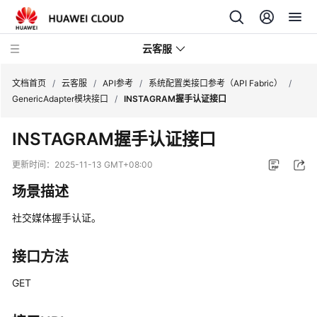
云客服
文档首页
/
云客服
/
API参考
/
系统配置类接口参考（API Fabric）
/
GenericAdapter模块接口
/
INSTAGRAM握手认证接口
产
INSTAGRAM握手认证接口
品
介
更新时间：
2025-11-13 GMT+08:00
绍
场景描述
快
社交媒体握手认证。
速
入
门
接口方法
GET
用
户