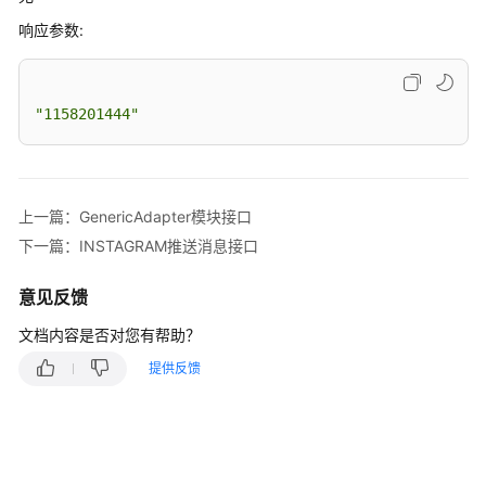
语
响应参数:
音
通
知
"1158201444"
功
能
集
成
上一篇：GenericAdapter模块接口
手
下一篇：INSTAGRAM推送消息接口
机
接
意见反馈
听
（离
文档内容是否对您有帮助？
线
提供反馈
座
席）
功
能
集