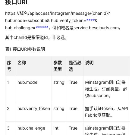
指
接口URI
南
https://域名/apiaccess/instagram/message/{chanId}?
hub.mode=subscribe& hub.verify_token=
****
&
价
格
hub.challenge=
******
，例如域名是service.besclouds.com。
说
其中chanId是指渠道Id，非必选。
明
表1
接口URI参数说明
开
发
序
名称
参数
是否必
说明
指
号
类型
选
南
1
hub.mode
string
True
由instagram侧自动拼
API
接生成。订阅类型，必
参
须subscribe。
考
2
hub.verify_token
string
True
握手认证token，从API
Fabric侧获取。
接
口
3
hub.challenge
Int
True
由instagram侧自动拼
鉴
接生成。instagram侧