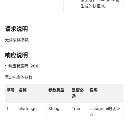
权
生成的认证id。
方
式
系
请求说明
统
配
无请求体参数
置
类
响应说明
接
口
响应状态码: 200
参
考
表2
响应体参数
（API
Fabric）
序号
名称
参数类型
是否必
说明
选
概
1
challenge
述
String
True
instagram的认证
id
呼
叫