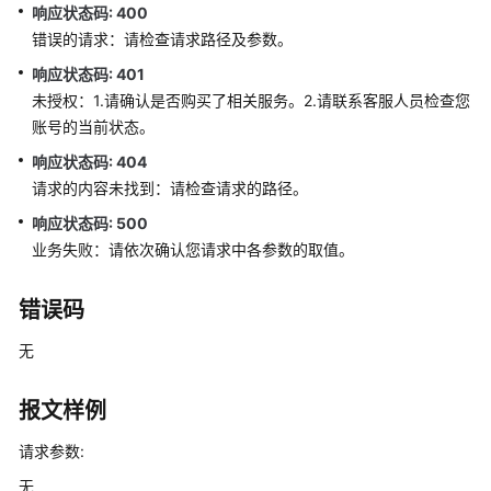
响应状态码: 400
中
错误的请求：请检查请求路径及参数。
心
配
响应状态码: 401
置
未授权：1.请确认是否购买了相关服务。2.请联系客服人员检查您
类
账号的当前状态。
接
响应状态码: 404
口
请求的内容未找到：请检查请求的路径。
移
响应状态码: 500
动
业务失败：请依次确认您请求中各参数的取值。
座
席
错误码
和
双
无
呼
功
报文样例
能
集
请求参数:
成
无