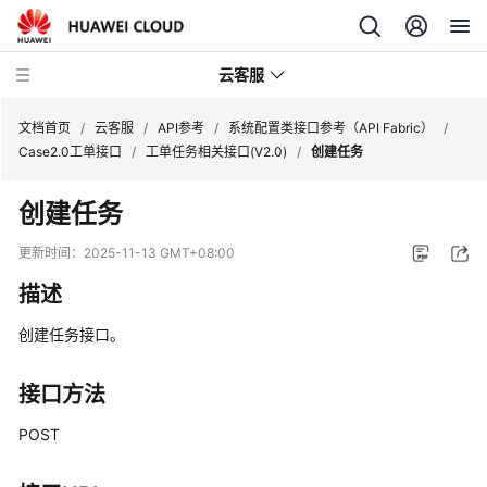
云客服
文档首页
/
云客服
/
API参考
/
系统配置类接口参考（API Fabric）
/
Case2.0工单接口
/
工单任务相关接口(V2.0)
/
创建任务
产
创建任务
品
介
更新时间：
2025-11-13 GMT+08:00
绍
描述
快
创建任务接口。
速
入
门
接口方法
POST
用
户