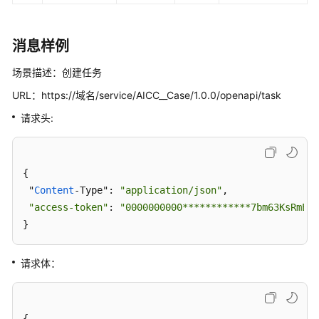
成
联
消息样例
邦
场景描述：创建任务
用
户
URL：https://域名/service/AICC__Case/1.0.0/openapi/task
管
请求头:
理
接
口
{

网
 "
Content
-Type": 
"application/json"
,

页
"access-token"
: 
"0000000000************7bm63KsRmEzt
客
}
户
端
接
请求体：
入
通
{