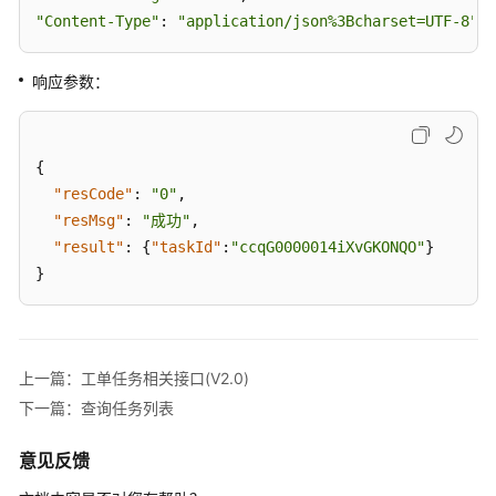
口
"Content-Type"
: 
"application/json%3Bcharset=UTF-8"
}
Case2.0
响应参数：
工
单
接
口
{
"resCode"
:
"0"
,
工
"resMsg"
:
"成功"
,
单
"result"
:
{
"taskId"
:
"ccqG0000014iXvGKONQO"
}
鉴
}
权
配
置
接
口
上一篇：工单任务相关接口(V2.0)
（V2.0）
下一篇：查询任务列表
工
意见反馈
单