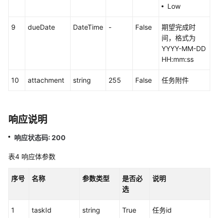
Low
语
音
9
dueDate
DateTime
-
False
期望完成时
通
间，格式为
知
YYYY-MM-DD
功
HH:mm:ss
能
集
10
attachment
string
255
False
任务附件
成
手
机
响应说明
接
响应状态码: 200
听
（离
表4
响应体参数
线
座
序号
名称
参数类型
是否必
说明
席）
选
功
能
1
taskId
string
True
任务id
集