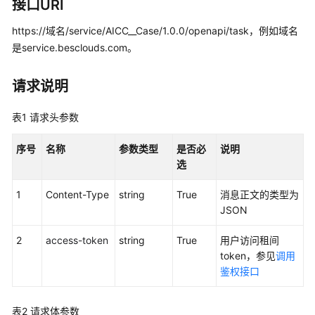
指
接口URI
南
https://域名/service/AICC__Case/1.0.0/openapi/task，例如域名
是service.besclouds.com。
价
格
说
请求说明
明
表1
请求头参数
开
发
序号
名称
参数类型
是否必
说明
指
选
南
1
Content-Type
string
True
消息正文的类型为
API
JSON
参
考
2
access-token
string
True
用户访问租间
token，参见
调用
接
鉴权接口
口
鉴
表2
请求体参数