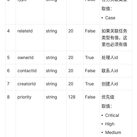
中
取值：
心
Case
配
置
4
relateId
string
20
False
如果关联任务
类
类型有值，这
接
里也必须有值
口
5
ownerId
string
20
True
处理人id
移
动
6
contactId
string
20
False
联系人id
座
席
7
creatorId
string
20
True
创建人id
和
双
8
priority
string
128
False
优先级
呼
取值：
功
能
Critical
集
High
成
Medium