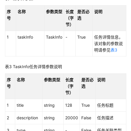
权
方
序
名称
参数类型
长度
是否必
说明
式
号
（字
选
节）
系
统
1
taskInfo
TaskInfo
-
True
任务详情信息，
配
该对象的参数说
置
明请参见
表3
类
接
口
表3
TaskInfo任务详情参数说明
参
考
序
名称
参数类型
长度
是否必
说明
（API
号
（字
选
Fabric）
节）
概
1
title
string
128
True
任务标题
述
2
description
string
20000
False
任务描述
呼
3
type
string
-
False
任务关联类型
叫