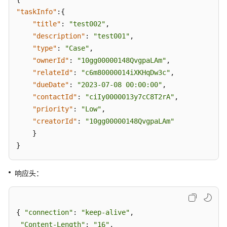
知
"taskInfo"
:
{
功
"title"
:
"test002"
,
能
"description"
:
"test001"
,
集
"type"
:
"Case"
,
成
"ownerId"
:
"10gg00000148QvgpaLAm"
,
"relateId"
智
:
"c6m80000014iXKHqDw3c"
,
能
"dueDate"
:
"2023-07-08 00:00:00"
,
质
"contactId"
:
"ciIy0000013y7cC8T2rA"
,
检
"priority"
:
"Low"
,
功
"creatorId"
:
"10gg00000148QvgpaLAm"
能
}
集
}
成
响应头：
CC-
Survey
答
卷
{ 
"connection"
: 
"keep-alive"
,

接
"Content-Length"
: 
"16"