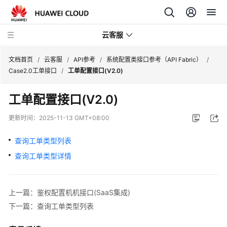
云客服
文档首页
/
云客服
/
API参考
/
系统配置类接口参考（API Fabric）
/
Case2.0工单接口
/
工单配置接口(V2.0)
产
工单配置接口(V2.0)
品
介
更新时间：
2025-11-13 GMT+08:00
绍
查询工单类型列表
快
查询工单类型详情
速
入
门
上一篇：鉴权配置机机接口(SaaS集成)
用
下一篇：查询工单类型列表
户