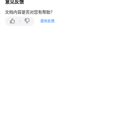
指
意见反馈
南
文档内容是否对您有帮助？
价
提供反馈
格
说
明
开
发
指
南
API
参
考
接
口
鉴