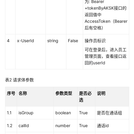
权
为: Bearer
方
+tokenByAKSK接口的
式
返回值中
AccessToken（Bearer
系
后有空格）
统
4
配
x-UserId
string
False
操作员标识
置
可在登录后，进入员工
类
管理页面，查看接口
返
接
回的userId
口
参
表2
请求体参数
考
（API
序号
Fabric）
名称
参数类型
是否必
说明
选
概
1.1
isGroup
boolean
True
是否在通话组
述
1.2
callId
number
True
通话id
呼
叫