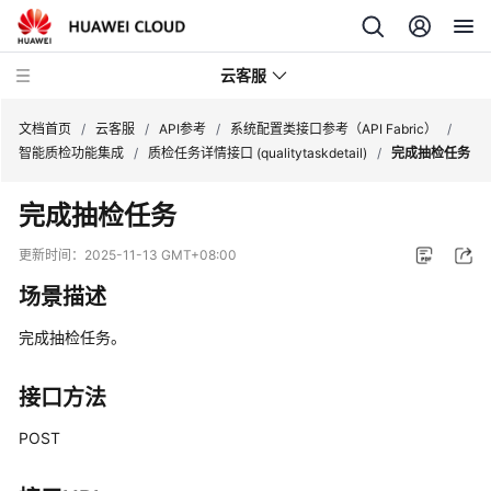
云客服
文档首页
/
云客服
/
API参考
/
系统配置类接口参考（API Fabric）
/
智能质检功能集成
/
质检任务详情接口 (qualitytaskdetail)
/
完成抽检任务
产
完成抽检任务
品
介
更新时间：
2025-11-13 GMT+08:00
绍
场景描述
快
完成抽检任务。
速
入
门
接口方法
POST
用
户