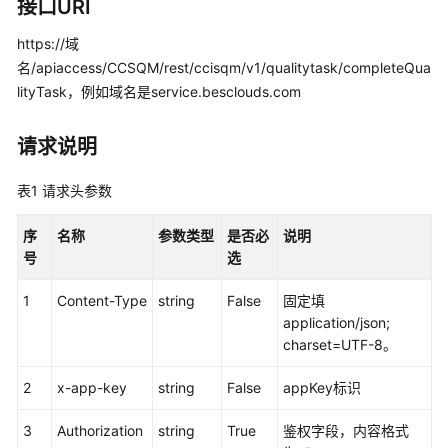
指
接口URI
南
https://域
名/apiaccess/CCSQM/rest/ccisqm/v1/qualitytask/completeQua
价
格
lityTask，例如域名是service.besclouds.com
说
明
请求说明
开
表1
请求头参数
发
指
序
名称
参数类型
是否必
说明
南
号
选
API
1
Content-Type
string
False
固定填
参
application/json;
考
charset=UTF-8。
接
2
x-app-key
string
False
appKey标识
口
鉴
3
Authorization
string
True
鉴权字段，内容格式