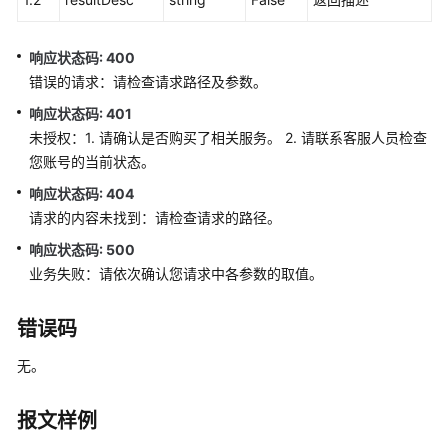
语
音
响应状态码: 400
通
错误的请求：请检查请求路径及参数。
知
功
响应状态码: 401
能
未授权：1. 请确认是否购买了相关服务。 2. 请联系客服人员检查
集
您账号的当前状态。
成
响应状态码: 404
请求的内容未找到：请检查请求的路径。
手
机
响应状态码: 500
接
业务失败：请依次确认您请求中各参数的取值。
听
（离
错误码
线
座
无。
席）
功
能
报文样例
集