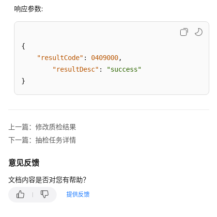
知
响应参数:
功
能
集
{
成
"resultCode"
:
0409000
,
智
"resultDesc"
:
"success"
能
}
质
检
功
能
上一篇：修改质检结果
集
下一篇：抽检任务详情
成
意见反馈
质
检
文档内容是否对您有帮助？
评
提供反馈
分
接