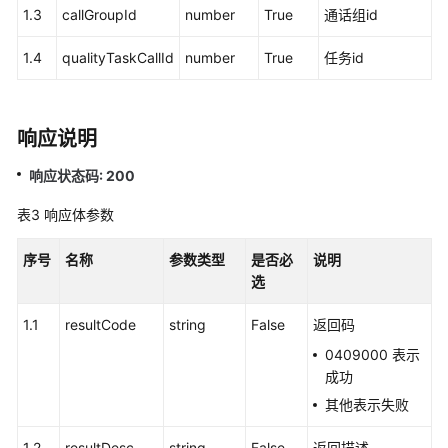
1.3
callGroupId
number
True
通话组id
中
心
1.4
qualityTaskCallId
number
True
任务id
配
置
类
接
响应说明
口
响应状态码: 200
移
表3
响应体参数
动
座
序号
名称
参数类型
是否必
说明
席
选
和
双
1.1
resultCode
string
False
返回码
呼
功
0409000 表示
能
成功
集
其他表示失败
成
1.2
resultDesc
string
False
返回描述