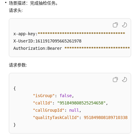
场景描述：完成抽检任务。
成
请求头:
联
邦
用
x-app-key:
****
****
****
****
****
****
****
****
****
户
X-UserID:1611917095665261978  

管
Authorization:Bearer 
****
****
****
****
****
****
****
*
理
接
口
请求参数:
网
页
{
客
"isGroup"
:
false
,
户
"callId"
:
"951849808525254658"
,
端
"callGroupId"
:
null
,
接
"qualityTaskCallId"
:
951849808189710338
入
}
通