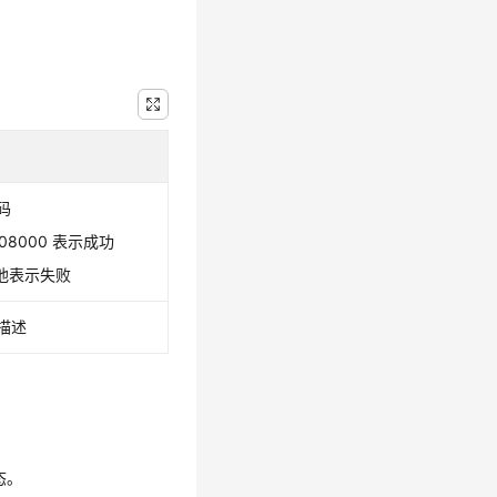
码
408000 表示成功
他表示失败
描述
态。