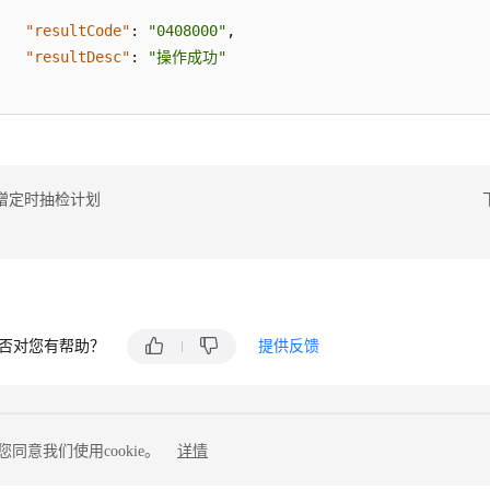
"resultCode"
:
"0408000"
,
"resultDesc"
:
"操作成功"
增定时抽检计划
否对您有帮助？
提供反馈
同意我们使用cookie。
详情