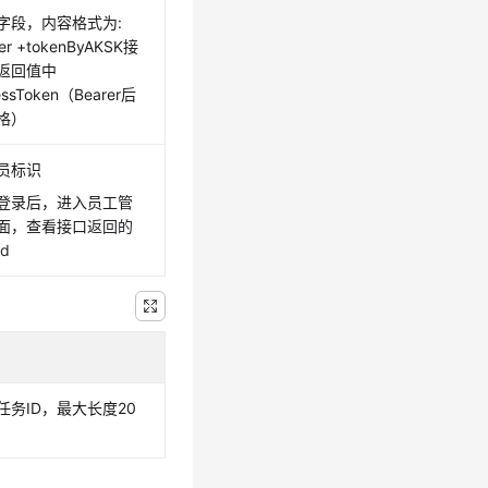
字段，内容格式为:
er +tokenByAKSK接
返回值中
essToken（Bearer后
格）
员标识
登录后，进入员工管
面，查看接口
返回的
Id
任务ID，最大长度20