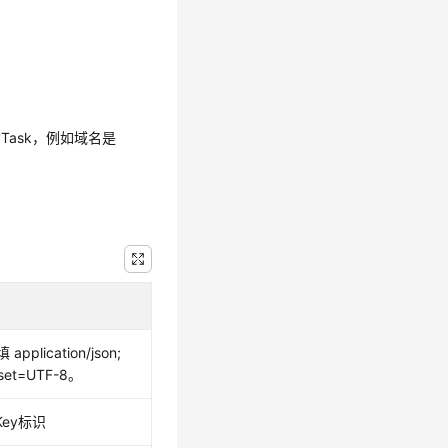
ualityTask，例如域名是
application/json;
rset=UTF-8。
Key标识