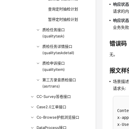
响应状态码
查询定时抽检计划
请求的
暂停定时抽检计划
响应状态码
业务失
质检任务接口
(qualitytask)
错误码
质检任务详情接口
(qualitytaskdetail)
无。
质检申诉接口
(qualityitem)
报文样
第三方录音质检接口
场景描
(asrtrans)
请求头:
CC-Survey答卷接口
Case2.0工单接口
Conte
Co-Browse护航浏览接口
x-app
x-Use
DataProcess接口