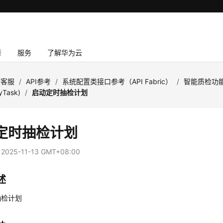
者
服务
了解华为云
云客服
/
API参考
/
系统配置类接口参考（API Fabric）
/
智能质检功
tyTask)
/
启动定时抽检计划
定时抽检计划
：
2025-11-13 GMT+08:00
述
抽检计划