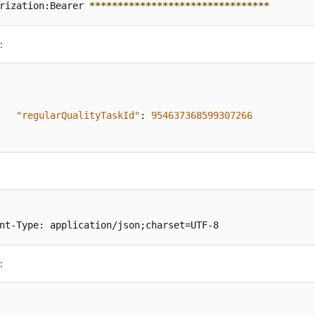
rization:Bearer 
****
****
****
****
****
****
****
****
:
"regularQualityTaskId"
:
954637368599307266
nt-Type: application/json;charset=UTF-8
: