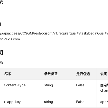
法
I
域名/apiaccess/CCSQM/rest/ccisqm/v1/regularqualitytask/beginQ
esclouds.com
明
参数
名称
参数类型
是否必选
说明
Content-Type
string
False
固定填 
cha
x-app-key
string
False
app