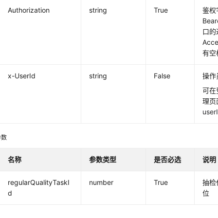
Authorization
string
True
鉴权
Bear
口的
Acc
有空
x-UserId
string
False
操作
可在
理页
user
参数
名称
参数类型
是否必选
说明
regularQualityTaskI
number
True
抽检
d
位