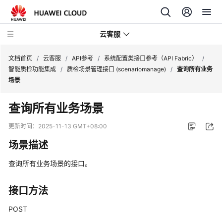
云客服
文档首页
/
云客服
/
API参考
/
系统配置类接口参考（API Fabric）
/
智能质检功能集成
/
质检场景管理接口 (scenariomanage)
/
查询所有业务
场景
产
品
查询所有业务场景
介
绍
更新时间：
2025-11-13 GMT+08:00
场景描述
快
速
查询所有业务场景的接口。
入
门
接口方法
用
POST
户