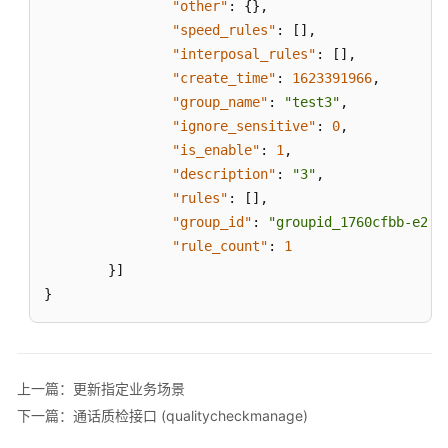
"other"
:
{
}
,
接
"speed_rules"
:
[
]
,
口
"interposal_rules"
:
[
]
,
(conversationflow)
"create_time"
:
1623391966
,
"group_name"
:
"test3"
,
对
"ignore_sensitive"
:
0
,
话
"is_enable"
:
1
,
规
"description"
:
"3"
,
则
"rules"
:
[
]
,
接
口
"group_id"
:
"groupid_1760cfbb-e24c
(conversationrules)
"rule_count"
:
1
}
]
抢
}
插
话
规
则
上一篇：更新指定业务场景
接
下一篇：通话质检接口 (qualitycheckmanage)
口
(interposalrules)