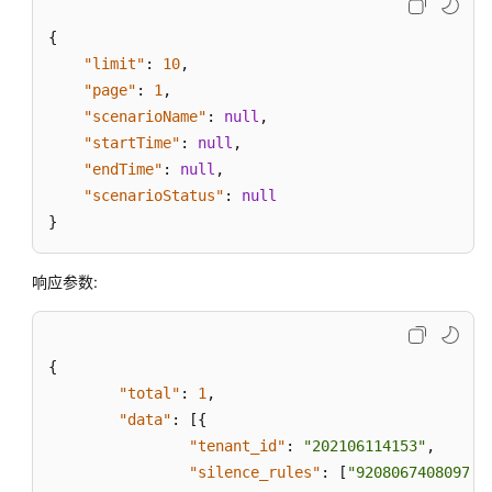
话
术
{
接
"limit"
:
10
,
口
"page"
:
1
,
(conversationspecific)
"scenarioName"
:
null
,
"startTime"
:
null
,
句
"endTime"
:
null
,
子、
"scenarioStatus"
:
null
敏
}
感
词
训
响应参数:
练
接
口
{
(SemanticKeywordTraining)
"total"
:
1
,
对
"data"
:
[
{
话
"tenant_id"
:
"202106114153"
,
逻
"silence_rules"
:
[
"920806740809748
辑