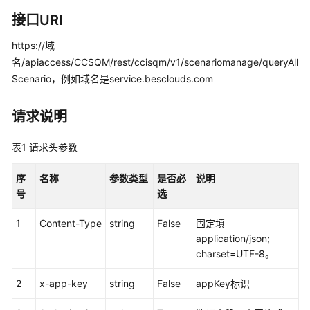
指
南
接口URI
https://域
价
名/apiaccess/CCSQM/rest/ccisqm/v1/scenariomanage/queryAll
格
说
Scenario，例如域名是service.besclouds.com
明
请求说明
开
发
表1
请求头参数
指
南
序
名称
参数类型
是否必
说明
号
选
API
参
1
Content-Type
string
False
固定填
考
application/json;
charset=UTF-8。
接
口
2
x-app-key
string
False
appKey标识
鉴