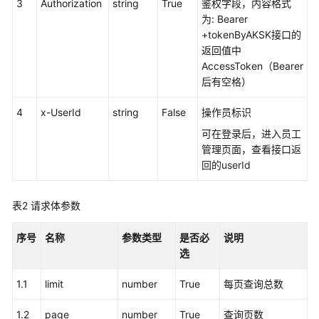
权
3
Authorization
string
True
鉴权字段，内容格式
方
为: Bearer
式
+tokenByAKSK接口的
返回值中
系
AccessToken（Bearer
统
后有空格）
配
4
置
x-UserId
string
False
操作员标识
类
可在登录后，进入员工
接
管理页面，查看接口
返
口
回的userId
参
考
表2
请求体参数
（API
Fabric）
序号
名称
参数类型
是否必
说明
选
概
述
1.1
limit
number
True
每页查询总数
呼
1.2
page
number
True
查询页数
叫