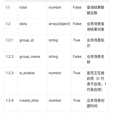
语
1.1
total
number
False
查询结果数
音
据总数
通
知
1.2
data
array[object]
False
业务场景查
功
询结果对象
能
集
1.2.1
group_id
string
True
业务场景标
成
识
手
1.2.2
group_name
string
False
业务场景名
机
称
接
听
1.2.3
is_enable
number
True
是否正在被
（离
启用（0 代
线
表不启用，1
座
代表启用）
席）
功
1.2.4
create_time
number
True
业务场景创
能
建时间
集