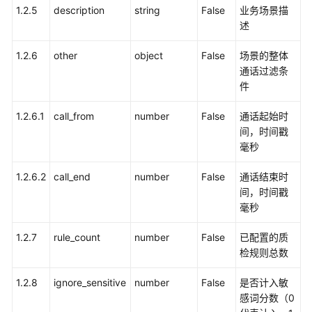
成
1.2.5
description
string
False
业务场景描
述
联
1.2.6
邦
other
object
False
场景的整体
用
通话过滤条
户
件
管
1.2.6.1
call_from
number
False
通话起始时
理
间，时间戳
接
毫秒
口
1.2.6.2
call_end
number
False
通话结束时
网
间，时间戳
页
毫秒
客
户
1.2.7
rule_count
number
False
已配置的质
端
检规则总数
接
入
1.2.8
ignore_sensitive
number
False
是否计入敏
感词分数（0
通