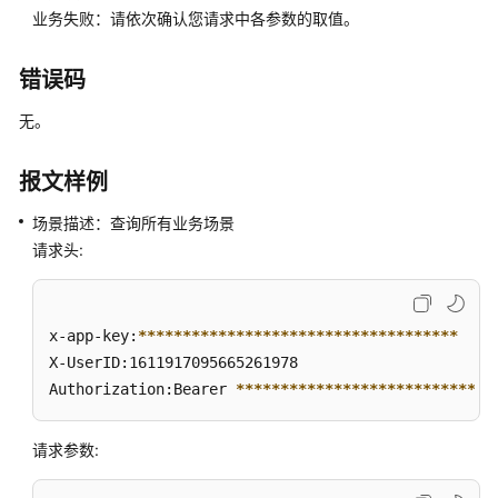
口
业务失败：请依次确认您请求中各参数的取值。
(scoresetting)
错误码
句
子
无。
管
理
报文样例
接
口
场景描述：查询所有业务场景
(sentencemanagement)
请求头:
敏
感
词
x-app-key:
****
****
****
****
****
****
****
****
****
管
X-UserID:1611917095665261978  

理
Authorization:Bearer 
****
****
****
****
****
****
****
*
接
口
请求参数:
(sensitiveWordManage)