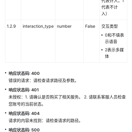
代表计入，1
知
代表不计
功
入）
能
集
1.2.9
interaction_type
number
False
交互类型
成
0和不填表
示语音
智
能
2表示多媒
质
体
检
功
响应状态码: 400
能
错误的请求：请检查请求路径及参数。
集
成
响应状态码: 401
未授权：1. 请确认是否购买了相关服务。 2. 请联系客服人员检查
质
您账号的当前状态。
检
响应状态码: 404
评
请求的内容未找到：请检查请求的路径。
分
接
响应状态码: 500