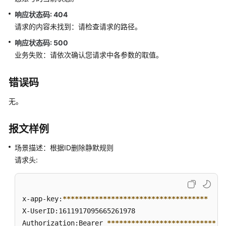
语
响应状态码: 404
音
请求的内容未找到：请检查请求的路径。
通
知
响应状态码: 500
功
业务失败：请依次确认您请求中各参数的取值。
能
集
错误码
成
无。
手
机
报文样例
接
听
场景描述：根据ID删除静默规则
（离
请求头:
线
座
席）
功
x-app-key:
****
****
****
****
****
****
****
****
****
能
X-UserID:1611917095665261978  

集
Authorization:Bearer 
****
****
****
****
****
****
****
*