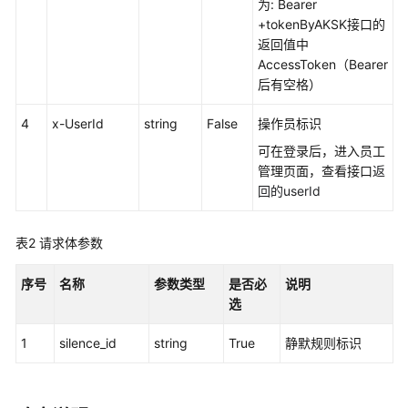
权
为: Bearer
方
+tokenByAKSK接口的
式
返回值中
AccessToken（Bearer
系
后有空格）
统
4
配
x-UserId
string
False
操作员标识
置
可在登录后，进入员工
类
管理页面，查看接口
返
接
回的userId
口
参
表2
请求体参数
考
（API
序号
Fabric）
名称
参数类型
是否必
说明
选
概
1
silence_id
string
True
静默规则标识
述
呼
叫