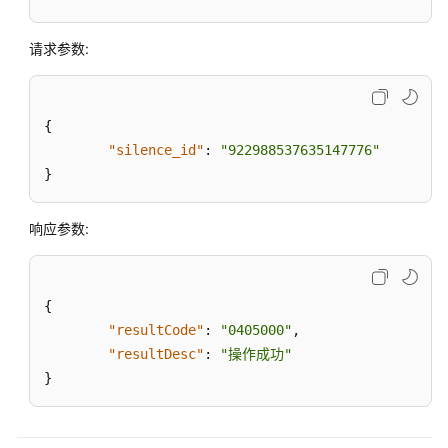
成
请求参数:
联
邦
用
户
{
管
"silence_id"
:
"922988537635147776"
理
}
接
口
响应参数:
网
页
客
{
户
"resultCode"
:
"0405000"
,
端
"resultDesc"
:
"操作成功"
接
}
入
通