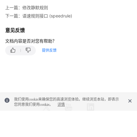
知
上一篇：修改静默规则
功
下一篇：语速规则接口 (speedrule)
能
集
意见反馈
成
文档内容是否对您有帮助？
智
能
提供反馈
质
检
功
能
集
成
我们使用cookie来确保您的高速浏览体验。继续浏览本站，即表示
您同意我们使用cookie。
质
详情
检
评
分
© 2026, 华为云计算技术有限公司及其关联公司。保留一切权利。
接