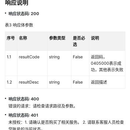
响应说明
中
心
响应状态码: 200
配
表3
响应体参数
置
类
序号
名称
参数类型
是否必
说明
接
选
口
1.1
resultCode
string
False
返回码，
移
0405000表示成
动
功，其他表示失败
座
席
1.2
resultDesc
string
False
返回描述
和
双
呼
响应状态码: 400
功
错误的请求：请检查请求路径及参数。
能
响应状态码: 401
集
成
未授权：1. 请确认是否购买了相关服务。 2. 请联系客服人员检查
您账号的当前状态。