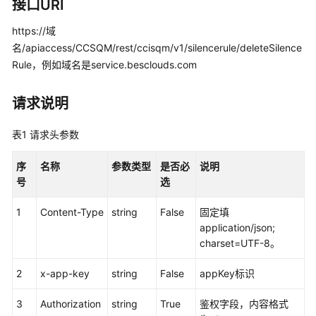
指
接口URI
南
https://域
名/apiaccess/CCSQM/rest/ccisqm/v1/silencerule/deleteSilence
价
格
Rule，例如域名是service.besclouds.com
说
明
请求说明
开
表1
请求头参数
发
指
序
名称
参数类型
是否必
说明
南
号
选
API
1
Content-Type
string
False
固定填
参
application/json;
考
charset=UTF-8。
接
2
x-app-key
string
False
appKey标识
口
鉴
3
Authorization
string
True
鉴权字段，内容格式