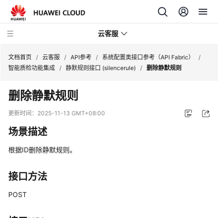
云客服
文档首页
/
云客服
/
API参考
/
系统配置类接口参考（API Fabric）
/
智能质检功能集成
/
静默规则接口 (silencerule)
/
删除静默规则
产
删除静默规则
品
介
更新时间：
2025-11-13 GMT+08:00
绍
场景描述
快
根据ID删除静默规则。
速
入
门
接口方法
POST
用
户