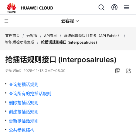
云客服
文档首页
/
云客服
/
API参考
/
系统配置类接口参考（API Fabric）
/
智能质检功能集成
/
抢插话规则接口 (interposalrules)
产
抢插话规则接口 (interposalrules)
品
介
更新时间：
2025-11-13 GMT+08:00
绍
查询抢插话规则
快
查询所有的抢插话规则
速
入
删除抢插话规则
门
创建抢插话规则
更新抢插话规则
用
户
公共参数结构