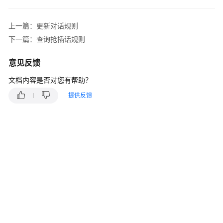
指
南
上一篇：更新对话规则
价
下一篇：查询抢插话规则
格
说
意见反馈
明
文档内容是否对您有帮助？
开
提供反馈
发
指
南
API
参
考
接
口
鉴