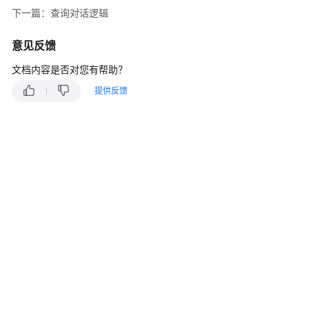
指
下一篇：查询对话逻辑
南
意见反馈
价
格
文档内容是否对您有帮助？
说
提供反馈
明
开
发
指
南
API
参
考
接
口
鉴