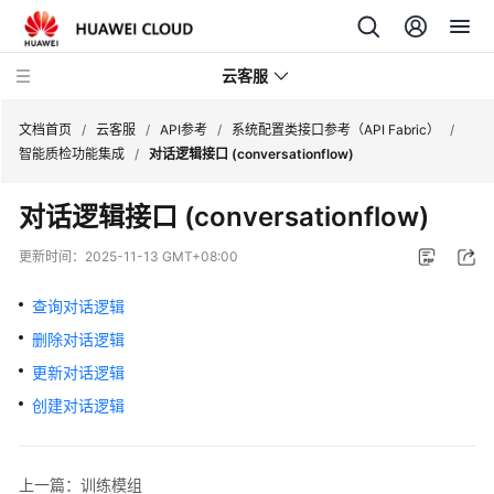
云客服
文档首页
/
云客服
/
API参考
/
系统配置类接口参考（API Fabric）
/
智能质检功能集成
/
对话逻辑接口 (conversationflow)
产
对话逻辑接口 (conversationflow)
品
介
更新时间：
2025-11-13 GMT+08:00
绍
查询对话逻辑
快
删除对话逻辑
速
入
更新对话逻辑
门
创建对话逻辑
用
户
上一篇：训练模组