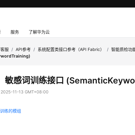
者
服务
了解华为云
云客服
/
API参考
/
系统配置类接口参考（API Fabric）
/
智能质检功
ywordTraining)
敏感词训练接口 (SemanticKeyword
：
2025-11-13 GMT+08:00
在训练的模组
组