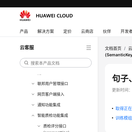
系统配置类接口参考（API
Fabric）
概述
产品
解决方案
定价
云商店
伙伴
开发
呼叫中心配置类接口
移动座席和双呼功能集成
云客服
文档首页
/
(SemanticKe
语音通知功能集成
手机接听（离线座席）功能集
成
句子、
联邦用户管理接口
更新时间
网页客户端接入
通知功能集成
取得正
智能质检功能集成
训练模
质检评分接口