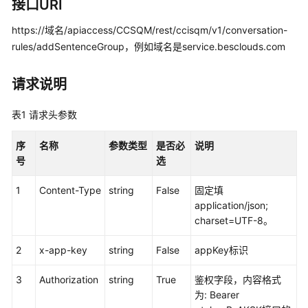
指
接口URI
南
https://域名/apiaccess/CCSQM/rest/ccisqm/v1/conversation-
rules/addSentenceGroup，例如域名是service.besclouds.com
价
格
说
请求说明
明
表1
请求头参数
开
发
序
名称
参数类型
是否必
说明
指
号
选
南
1
Content-Type
string
False
固定填
API
application/json;
参
charset=UTF-8。
考
2
x-app-key
string
False
appKey标识
接
口
3
Authorization
string
True
鉴权字段，内容格式
鉴
为: Bearer