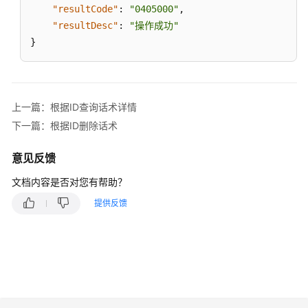
话
"resultCode"
:
"0405000"
,
术
"resultDesc"
:
"操作成功"
接
}
口
(conversationspecific)
更
上一篇：根据ID查询话术详情
新
话
下一篇：根据ID删除话术
术
意见反馈
根
文档内容是否对您有帮助？
据
ID
提供反馈
查
询
话
术
详
情