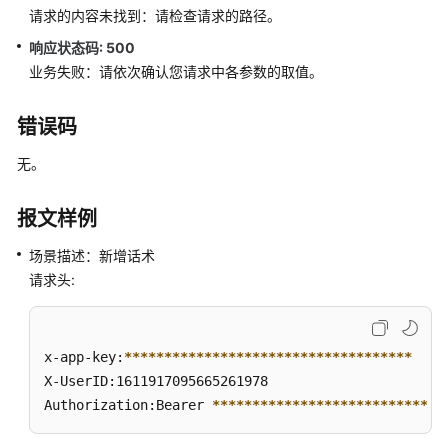
知
请求的内容未找到：请检查请求的路径。
功
响应状态码: 500
能
业务失败：请依次确认您请求中各参数的取值。
集
成
错误码
智
无。
能
质
检
报文样例
功
能
场景描述：新增话术
集
请求头:
成
质
x-app-key:
****
****
****
****
****
****
****
****
****
检
X-UserID:1611917095665261978  

评
Authorization:Bearer 
****
****
****
****
****
****
****
*
分
接