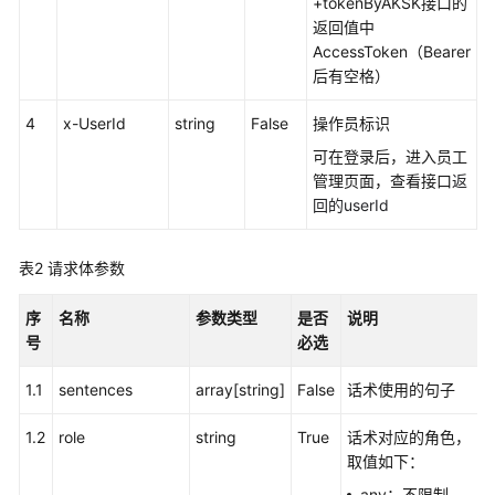
权
+tokenByAKSK接口的
方
返回值中
式
AccessToken（Bearer
后有空格）
系
4
x-UserId
string
False
操作员标识
统
配
可在登录后，进入员工
置
管理页面，查看接口
返
类
回的userId
接
口
表2
请求体参数
参
考
序
名称
参数类型
是否
说明
（API
号
必选
Fabric）
1.1
sentences
array[string]
False
话术使用的句子
概
述
1.2
role
string
True
话术对应的角色，
取值如下：
呼
叫
any：不限制