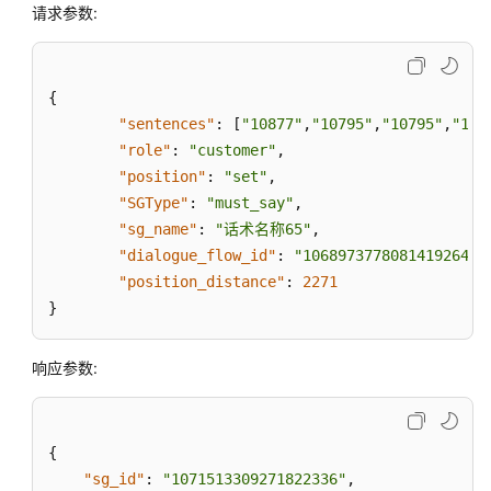
口
请求参数:
(scoresetting)
句
{
子
"sentences"
:
[
"10877"
,
"10795"
,
"10795"
,
"108
管
"role"
:
"customer"
,
理
接
"position"
:
"set"
,
口
"SGType"
:
"must_say"
,
(sentencemanagement)
"sg_name"
:
"话术名称65"
,
"dialogue_flow_id"
:
"1068973778081419264"
,
敏
"position_distance"
:
2271
感
}
词
管
响应参数:
理
接
口
(sensitiveWordManage)
{
"sg_id"
:
"1071513309271822336"
,