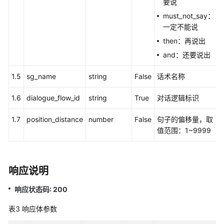
要说
语
must_not_say：
音
一定不能说
通
then：再说出
知
功
and：还要说出
能
集
1.5
sg_name
string
False
话术名称
成
1.6
dialogue_flow_id
string
True
对话逻辑标识
手
1.7
position_distance
number
False
句子的偏移量，取
机
值范围：1~9999
接
听
（离
线
响应说明
座
席）
响应状态码: 200
功
能
表3
响应体参数
集