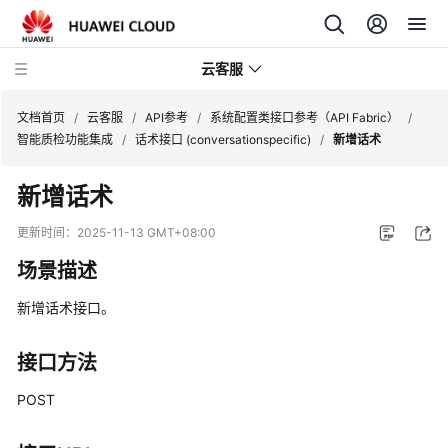
云客服
文档首页
/
云客服
/
API参考
/
系统配置类接口参考（API Fabric）
/
智能质检功能集成
/
话术接口 (conversationspecific)
/
新增话术
产
新增话术
品
介
更新时间：
2025-11-13 GMT+08:00
绍
场景描述
快
新增话术接口。
速
入
门
接口方法
POST
用
户