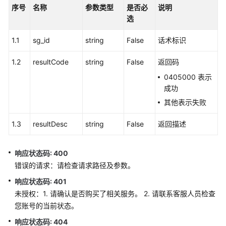
成
序号
名称
参数类型
是否必
说明
选
联
1.1
sg_id
邦
string
False
话术标识
用
1.2
resultCode
string
False
返回码
户
管
0405000 表示
理
成功
接
其他表示失败
口
1.3
resultDesc
string
False
返回描述
网
页
客
响应状态码: 400
户
错误的请求：请检查请求路径及参数。
端
响应状态码: 401
接
未授权：1. 请确认是否购买了相关服务。 2. 请联系客服人员检查
入
您账号的当前状态。
通
响应状态码: 404