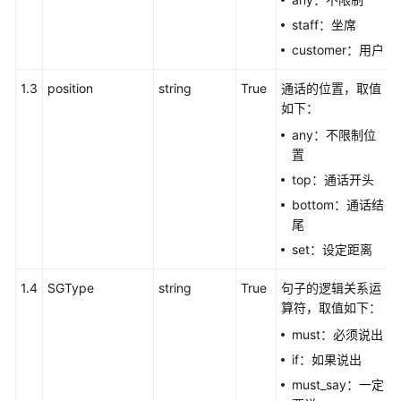
中
staff：坐席
心
customer：用户
配
置
1.3
position
string
True
通话的位置，取值
类
如下：
接
any：不限制位
口
置
移
top：通话开头
动
bottom：通话结
座
尾
席
set：设定距离
和
双
1.4
SGType
string
True
句子的逻辑关系运
呼
算符，取值如下：
功
must：必须说出
能
集
if：如果说出
成
must_say：一定