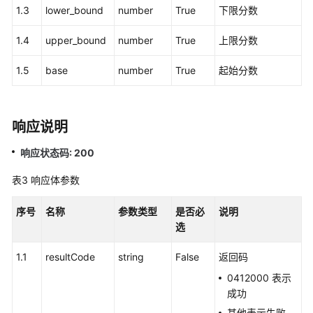
1.3
lower_bound
number
True
下限分数
中
心
1.4
upper_bound
number
True
上限分数
配
置
1.5
base
number
True
起始分数
类
接
口
响应说明
移
响应状态码: 200
动
座
表3
响应体参数
席
和
序号
名称
参数类型
是否必
说明
双
选
呼
功
1.1
resultCode
string
False
返回码
能
集
0412000 表示
成
成功
其他表示失败