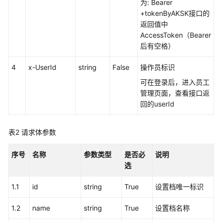
权
为: Bearer
方
+tokenByAKSK接口的
式
返回值中
AccessToken（Bearer
系
后有空格）
统
4
配
x-UserId
string
False
操作员标识
置
可在登录后，进入员工
类
管理页面，查看接口
返
接
回的userId
口
参
表2
请求体参数
考
（API
序号
Fabric）
名称
参数类型
是否必
说明
选
概
1.1
id
string
True
设置档唯一标识
述
1.2
name
string
True
设置档名称
呼
叫