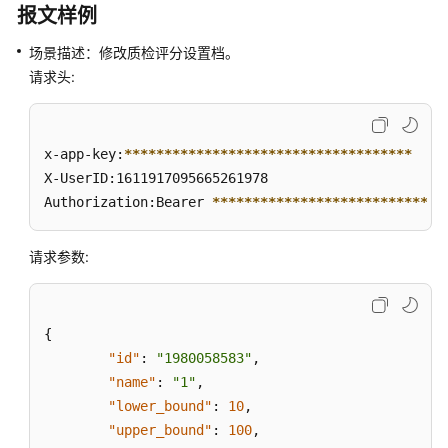
成
报文样例
场景描述：修改质检评分设置档。
联
请求头:
邦
用
户
管
x-app-key:
****
****
****
****
****
****
****
****
****
理
X-UserID:1611917095665261978  

接
Authorization:Bearer 
****
****
****
****
****
****
****
*
口
请求参数:
网
页
客
户
{
端
"id"
:
"1980058583"
,
接
"name"
:
"1"
,
入
"lower_bound"
:
10
,
"upper_bound"
:
100
,
通