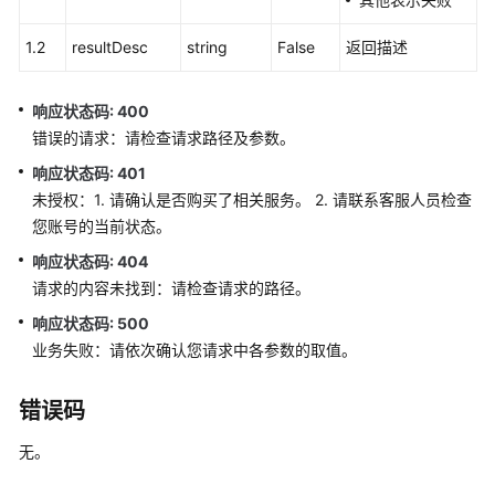
语
音
1.2
resultDesc
string
False
返回描述
通
知
响应状态码: 400
功
错误的请求：请检查请求路径及参数。
能
集
响应状态码: 401
成
未授权：1. 请确认是否购买了相关服务。 2. 请联系客服人员检查
您账号的当前状态。
手
响应状态码: 404
机
请求的内容未找到：请检查请求的路径。
接
听
响应状态码: 500
（离
业务失败：请依次确认您请求中各参数的取值。
线
座
错误码
席）
功
无。
能
集