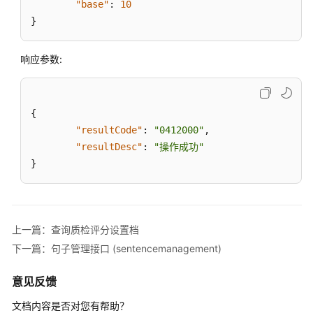
"base"
:
10
知
}
功
能
集
响应参数:
成
智
{
能
"resultCode"
:
"0412000"
,
质
检
"resultDesc"
:
"操作成功"
功
}
能
集
成
上一篇：查询质检评分设置档
质
下一篇：句子管理接口 (sentencemanagement)
检
评
意见反馈
分
接
文档内容是否对您有帮助？