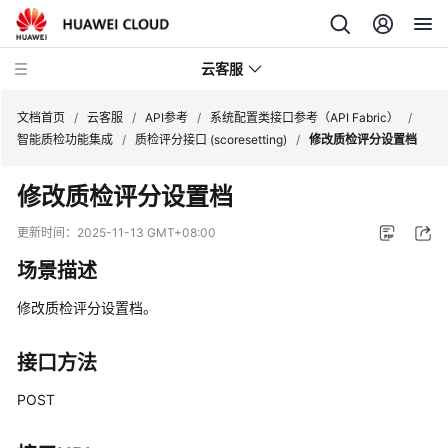
云客服
文档首页
/
云客服
/
API参考
/
系统配置类接口参考（API Fabric）
/
智能质检功能集成
/
质检评分接口 (scoresetting)
/
修改质检评分设置档
产
修改质检评分设置档
品
介
更新时间：
2025-11-13 GMT+08:00
绍
场景描述
快
修改质检评分设置档。
速
入
门
接口方法
POST
用
户