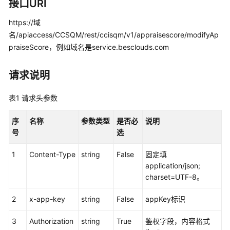
指
接口URI
南
https://域
名/apiaccess/CCSQM/rest/ccisqm/v1/appraisescore/modifyAp
价
格
praiseScore，例如域名是service.besclouds.com
说
明
请求说明
开
表1
请求头参数
发
指
序
名称
参数类型
是否必
说明
南
号
选
API
1
Content-Type
string
False
固定填
参
application/json;
考
charset=UTF-8。
接
2
x-app-key
string
False
appKey标识
口
鉴
3
Authorization
string
True
鉴权字段，内容格式