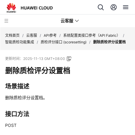
云客服
文档首页
/
云客服
/
API参考
/
系统配置类接口参考（API Fabric）
/
智能质检功能集成
/
质检评分接口 (scoresetting)
/
删除质检评分设置档
产
更新时间：
2025-11-13 GMT+08:00
品
介
删除质检评分设置档
绍
场景描述
快
速
删除质检评分设置档。
入
门
接口方法
用
POST
户