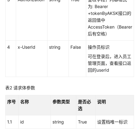
权
为: Bearer
方
+tokenByAKSK接口的
式
返回值中
AccessToken（Bearer
系
后有空格）
统
配
4
x-UserId
string
False
操作员标识
置
类
可在登录后，进入员工
接
管理页面，查看接口
返
口
回的userId
参
考
表2
请求体参数
（API
Fabric）
序号
名称
参数类型
是否必
说明
选
概
述
1.1
id
string
True
设置档唯一标识
呼
叫