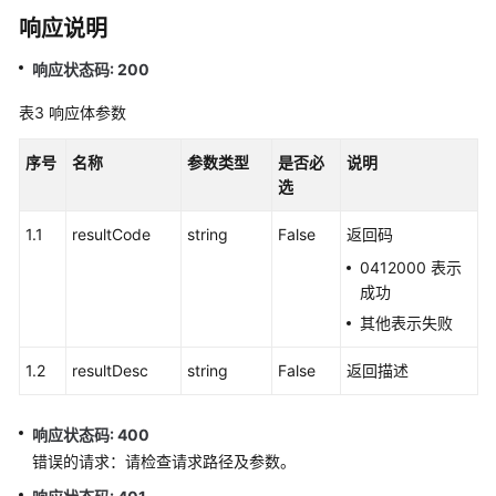
中
响应说明
心
响应状态码: 200
配
置
表3
响应体参数
类
接
序号
名称
参数类型
是否必
说明
口
选
移
1.1
resultCode
string
False
返回码
动
0412000 表示
座
成功
席
和
其他表示失败
双
呼
1.2
resultDesc
string
False
返回描述
功
能
响应状态码: 400
集
错误的请求：请检查请求路径及参数。
成