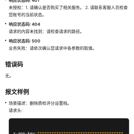
响应状态码: 401
语
未授权：1. 请确认是否购买了相关服务。 2. 请联系客服人员检查
音
您账号的当前状态。
通
响应状态码: 404
知
请求的内容未找到：请检查请求的路径。
功
能
响应状态码: 500
集
业务失败：请依次确认您请求中各参数的取值。
成
错误码
手
机
无。
接
听
报文样例
（离
线
场景描述：删除质检评分设置档。
座
请求头:
席）
功
能
集
x-app-key:
****
****
****
****
****
****
****
****
****