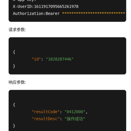
成
X-UserID:1611917095665261978  

Authorization:Bearer 
****
****
****
****
****
****
****
*
联
邦
请求参数:
用
户
管
理
{
接
"id"
:
"1828287446"
口
}
网
页
响应参数:
客
户
端
{
接
"resultCode"
:
"0412000"
,
入
"resultDesc"
:
"操作成功"
}
通