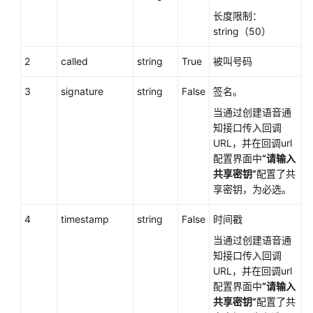
权
长度限制：
方
string（50）
式
2
called
string
True
被叫号码
系
统
3
signature
string
False
签名。
配
置
当通过创建语音通
类
知接口传入回调
接
URL，并在回调url
口
配置界面中
“请输入
参
共享密钥”
配置了共
考
享密钥，为必选。
（API
Fabric）
4
timestamp
string
False
时间戳
当通过创建语音通
概
知接口传入回调
述
URL，并在回调url
配置界面中
“请输入
呼
共享密钥”
配置了共
叫