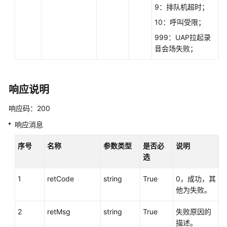
（queryVoiceNotificationRecording）
9：排队机超时；
10：呼叫受限；
创
999：UAP拉起录
建
音会场失败；
语
音
通
知
响应说明
（V1.0.0）
（createVoiceNotification）
响应码：200
响应消息
创
建
序号
名称
参数类型
是否必
说明
语
选
音
通
1
retCode
string
True
0，成功，其
知
他为失败。
（V2.0.0）
（createVoiceNotification）
2
retMsg
string
True
失败原因的
描述。