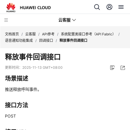
云客服
文档首页
/
云客服
/
API参考
/
系统配置类接口参考（API Fabric）
/
语音通知功能集成
/
回调接口
/
释放事件回调接口
产
释放事件回调接口
品
介
更新时间：
2025-11-13 GMT+08:00
绍
场景描述
快
推送释放呼叫事件。
速
入
门
接口方法
POST
用
户