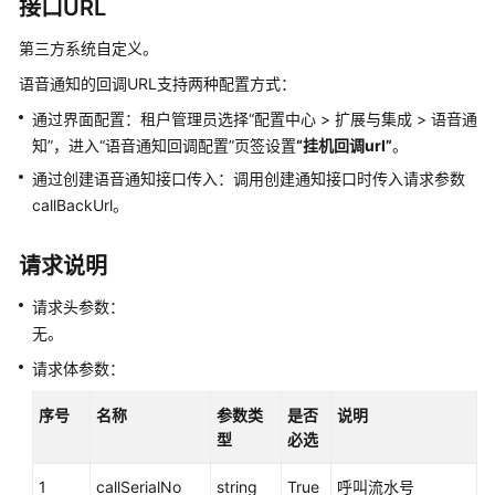
指
接口URL
南
第三方系统自定义。
价
语音通知的回调URL支持两种配置方式：
格
通过界面配置：租户管理员选择
“
配置中心
>
扩展与集成
>
语音通
说
知
”
，进入“语音通知回调配置”页签设置
“挂机回调url”
。
明
通过创建语音通知接口传入：调用创建通知接口时传入请求参数
开
callBackUrl。
发
指
请求说明
南
请求头参数：
API
无。
参
请求体参数：
考
序号
名称
参数类
是否
说明
接
型
必选
口
鉴
1
callSerialNo
string
True
呼叫流水号