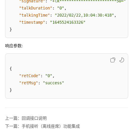
"signature"
:
"+lk************************50="
,
"talkDuration"
:
"0"
,
手
"talkingTime"
机
:
"2022/02/22,10:04:30:418"
,
接
"timestamp"
:
"1645524163326"
听
}
（离
线
响应参数:
座
席）
功
能
{
集
"retCode"
:
"0"
,
成
"retMsg"
:
"success"
}
联
邦
用
户
上一篇：回调接口说明
管
下一篇：手机接听（离线座席）功能集成
理