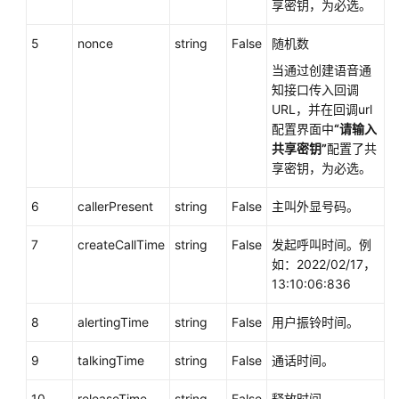
享密钥，为必选。
中
心
5
nonce
string
False
随机数
配
当通过创建语音通
置
知接口传入回调
类
URL，并在回调url
接
配置界面中
“请输入
口
共享密钥”
配置了共
享密钥，为必选。
移
动
6
callerPresent
string
False
主叫外显号码。
座
席
7
createCallTime
string
False
发起呼叫时间。例
和
如：2022/02/17，
双
13:10:06:836
呼
功
8
alertingTime
string
False
用户振铃时间。
能
集
9
talkingTime
string
False
通话时间。
成
10
releaseTime
string
False
释放时间。