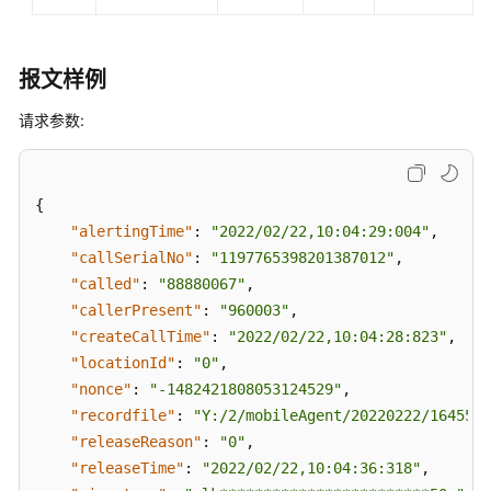
回
调
接
报文样例
口
请求参数:
回
调
接
{
口
说
"alertingTime"
:
"2022/02/22,10:04:29:004"
,
明
"callSerialNo"
:
"1197765398201387012"
,
"called"
:
"88880067"
,
释
"callerPresent"
:
"960003"
,
放
"createCallTime"
:
"2022/02/22,10:04:28:823"
,
事
"locationId"
:
"0"
,
件
"nonce"
:
"-1482421808053124529"
,
回
"recordfile"
:
"Y:/2/mobileAgent/20220222/1645524
调
"releaseReason"
:
"0"
,
接
"releaseTime"
:
"2022/02/22,10:04:36:318"
,
口