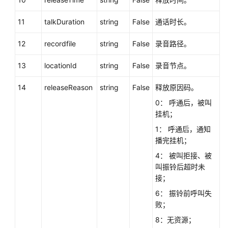
语
音
11
talkDuration
string
False
通话时长。
通
知
12
recordfile
string
False
录音路径。
功
能
13
locationId
string
False
录音节点。
集
14
成
releaseReason
string
False
释放原因码。
0： 呼通后，被叫
查
挂机；
询
1： 呼通后，通知
语
播完挂机；
音
通
4： 被叫拒接、被
知
叫振铃后超时未
的
接；
录
6： 振铃前呼叫失
音
败；
文
8：无资源；
件