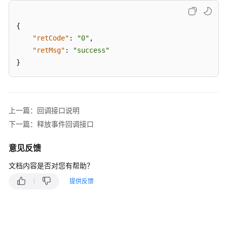
创
建
{
双
"retCode"
:
"0"
,
呼
"retMsg"
:
"success"
呼
}
叫
(V1.0.0)
(createCall)
上一篇：回调接口说明
创
建
下一篇：释放事件回调接口
双
呼
意见反馈
呼
文档内容是否对您有帮助？
叫
(V3.0.0)
提供反馈
(createCall)
查
询