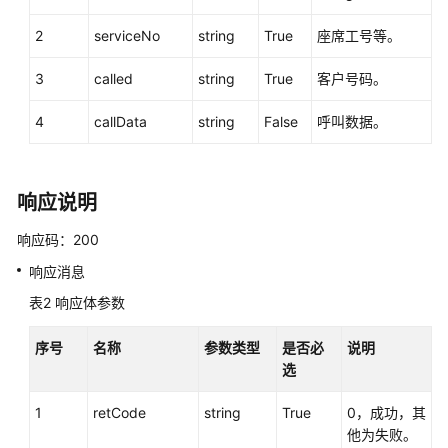
权
方
2
serviceNo
string
True
座席工号等。
式
3
called
string
True
客户号码。
系
统
4
callData
string
False
呼叫数据。
配
置
类
响应说明
接
口
响应码：200
参
考
响应消息
（API
表2
响应体参数
Fabric）
序号
名称
参数类型
是否必
说明
概
选
述
1
retCode
string
True
0，成功，其
呼
他为失败。
叫