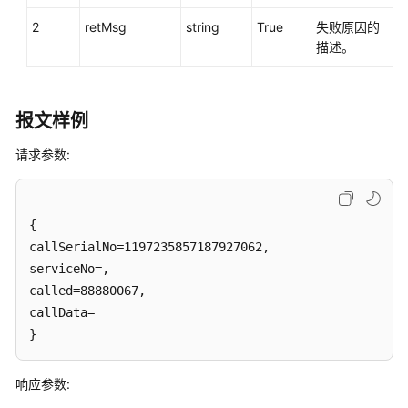
中
2
retMsg
string
True
失败原因的
心
描述。
配
置
类
报文样例
接
口
请求参数:
移
动
座
{

席
callSerialNo=1197235857187927062, 

和
serviceNo=, 

双
called=88880067, 

呼
callData=

功
}
能
集
成
响应参数: