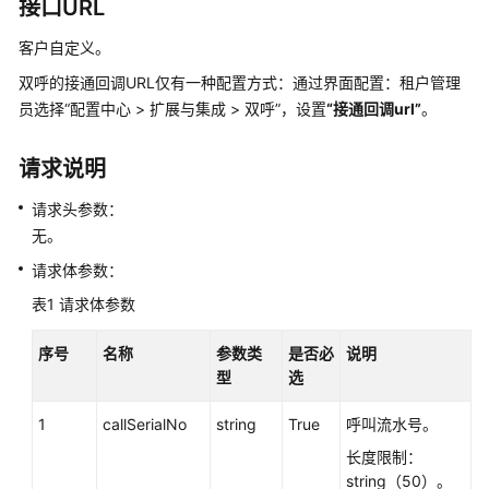
指
接口URL
南
客户自定义。
价
双呼的接通回调URL仅有一种配置方式：通过界面配置：租户管理
格
员选择
“
配置中心
>
扩展与集成
>
双呼
”
，设置
“接通回调url”
。
说
明
请求说明
开
请求头参数：
发
无。
指
南
请求体参数：
表1
请求体参数
API
参
序号
名称
参数类
是否必
说明
考
型
选
接
1
callSerialNo
string
True
呼叫流水号。
口
长度限制：
鉴
string（50）。