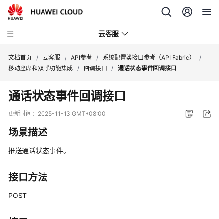
云客服
文档首页
/
云客服
/
API参考
/
系统配置类接口参考（API Fabric）
/
移动座席和双呼功能集成
/
回调接口
/
通话状态事件回调接口
产
通话状态事件回调接口
品
介
更新时间：
2025-11-13 GMT+08:00
绍
场景描述
快
推送通话状态事件。
速
入
门
接口方法
POST
用
户