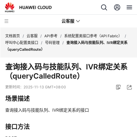
云客服
文档首页
/
云客服
/
API参考
/
系统配置类接口参考（API Fabric）
/
呼叫中心配置类接口
/
号码管理
/
查询接入码与技能队列、IVR绑定关系
（queryCalledRoute）
产
品
查询接入码与技能队列、IVR绑定关系
介
（queryCalledRoute）
绍
更新时间：
2025-11-13 GMT+08:00
快
速
场景描述
入
门
查询接入码与技能队列、IVR绑定关系的接口
用
接口方法
户