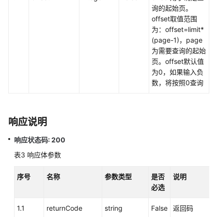
询的起始页。
号
offset取值范围
码
为：offset=limit*
管
(page-1)，page
理
为需要查询的起始
页。offset默认值
查
为0，如果输入负
询
数，将按照0查询
接
入
码
（queryAccessCodeList）
响应说明
单
响应状态码: 200
个
表3
响应体参数
创
建
序号
名称
参数类型
是否
说明
接
必选
入
码
1.1
returnCode
string
False
返回码
与