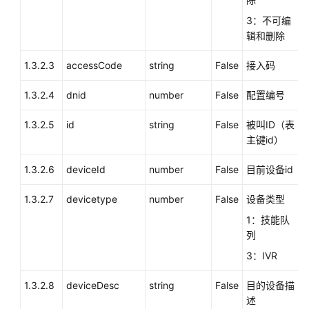
列、
3：不可编
IVR
辑和删除
绑
定
1.3.2.3
accessCode
string
False
接入码
关
系
1.3.2.4
dnid
number
False
配置编号
（deleteCalledRoute）
1.3.2.5
id
string
False
被叫ID（表
单
主键id）
个
修
1.3.2.6
deviceId
number
False
目前设备id
改
接
1.3.2.7
devicetype
number
False
设备类型
入
1：技能队
码
列
与
技
3：IVR
能
队
1.3.2.8
deviceDesc
string
False
目的设备描
列、
述