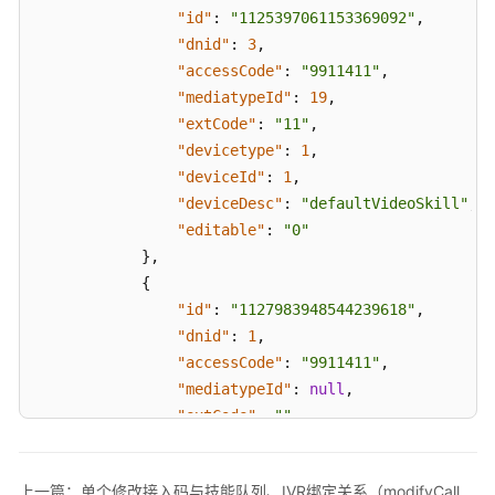
功
"id"
:
"1125397061153369092"
,
能
"dnid"
:
3
,
集
"accessCode"
:
"9911411"
,
成
"mediatypeId"
:
19
,
"extCode"
:
"11"
,
CC-
"devicetype"
:
1
,
Survey
"deviceId"
:
1
,
答
卷
"deviceDesc"
:
"defaultVideoSkill"
,
接
"editable"
:
"0"
口
}
,
{
Case2.0
"id"
:
"1127983948544239618"
,
工
"dnid"
:
1
,
单
"accessCode"
:
"9911411"
,
接
"mediatypeId"
:
null
,
口
"extCode"
:
""
,
"devicetype"
:
1
,
Co-
"deviceId"
:
1
,
Browse
上一篇：单个修改接入码与技能队列、IVR绑定关系（modifyCalledRoute）