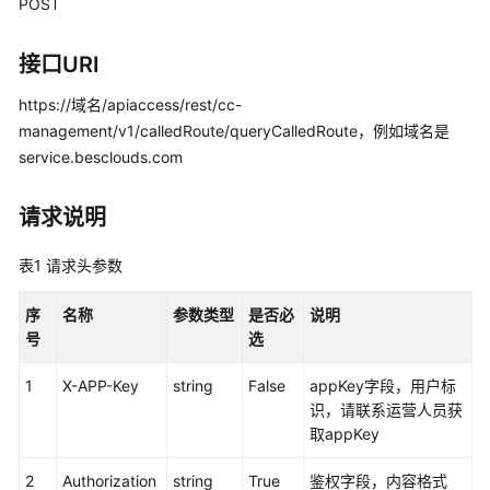
指
POST
南
接口URI
价
格
https://域名/apiaccess/rest/cc-
说
management/v1/calledRoute/queryCalledRoute，例如域名是
明
service.besclouds.com
开
请求说明
发
指
表1
请求头参数
南
序
名称
参数类型
是否必
说明
API
号
选
参
考
1
X-APP-Key
string
False
appKey字段，用户标
识，请联系运营人员获
接
取appKey
口
鉴
2
Authorization
string
True
鉴权字段，内容格式