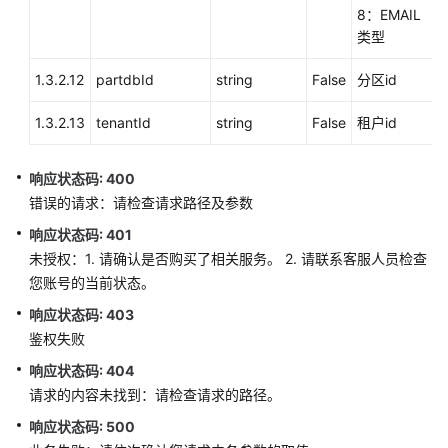
8：EMAIL
座
类型
席
和
1.3.2.12
partdbId
string
False
分区id
双
呼
1.3.2.13
tenantId
string
False
租户id
功
能
集
响应状态码: 400
成
错误的请求：请检查请求路径及参数
响应状态码: 401
语
未授权：1. 请确认是否购买了相关服务。 2. 请联系客服人员检查
音
您账号的当前状态。
通
知
响应状态码: 403
功
鉴权失败
能
响应状态码: 404
集
成
请求的内容未找到：请检查请求的路径。
响应状态码: 500
手