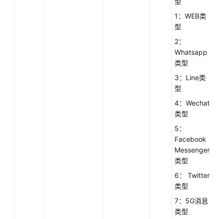
型
系
1：WEB类
（queryCalledRoute）
型
2：
查
Whatsapp
询
类型
号
码
3：Line类
归
型
属
4：Wechat
地
类型
（getPhoneNoRegionInfo）
5：
Facebook
IVR
Messenger
流
类型
程
管
6： Twitter
理
类型
7：5G消息
移
类型
动