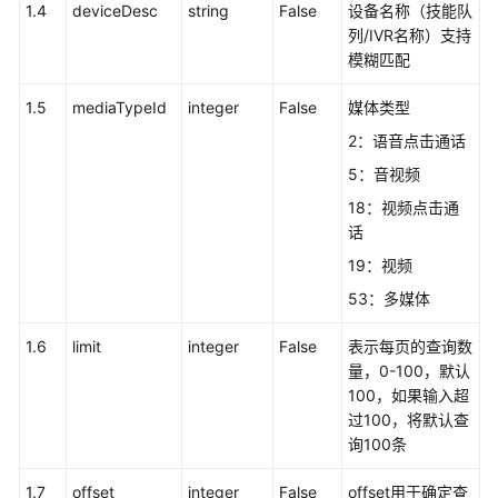
1.4
deviceDesc
string
False
设备名称（技能队
中
列/IVR名称）支持
心
模糊匹配
配
置
1.5
mediaTypeId
integer
False
媒体类型
类
2：语音点击通话
接
口
5：音视频
18：视频点击通
座
话
席
19：视频
管
理
53：多媒体
1.6
limit
技
integer
False
表示每页的查询数
能
量，0-100，默认
队
100，如果输入超
列
过100，将默认查
管
询100条
理
1.7
offset
integer
False
offset用于确定查