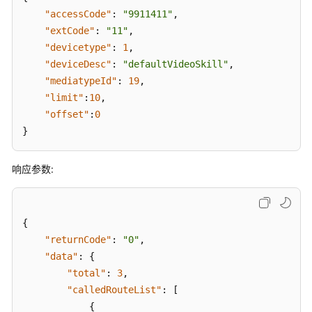
"accessCode"
:
"9911411"
,
网
"extCode"
:
"11"
,
页
"devicetype"
:
1
,
客
"deviceDesc"
:
"defaultVideoSkill"
,
户
"mediatypeId"
:
19
,
端
"limit"
:
10
,
接
入
"offset"
:
0
}
通
知
响应参数:
功
能
集
成
{
"returnCode"
:
"0"
,
智
"data"
:
{
能
"total"
:
3
,
质
"calledRouteList"
:
[
检
{