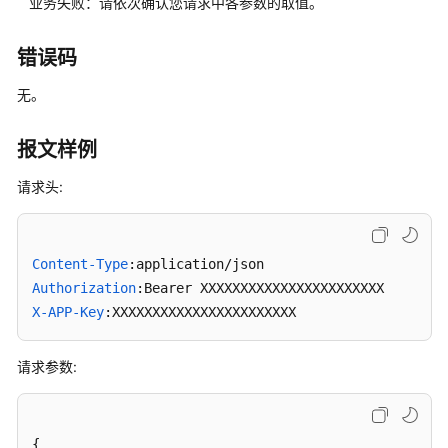
业务失败：请依次确认您请求中各参数的取值。
机
接
错误码
听
（离
无。
线
座
席）
报文样例
功
请求头:
能
集
成
Content-Type
联
Authorization
邦
X-APP-Key
:XXXXXXXXXXXXXXXXXXXXXXX
用
户
请求参数:
管
理
接
口
{