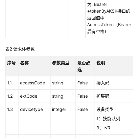
权
为: Bearer
方
+tokenByAKSK接口的
式
返回值中
AccessToken（Bearer
系
后有空格）
统
配
置
表2
请求体参数
类
接
序号
名称
参数类型
是否必
说明
口
选
参
考
1.1
accessCode
string
False
接入码
（API
1.2
Fabric）
extCode
string
False
扩展码
1.3
devicetype
integer
False
设备类型
概
述
1：技能队列
3：IVR
呼
叫