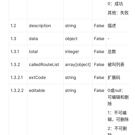
0：成功
技
能
其他：失败
队
列、
1.2
description
string
False
描述
IVR
绑
1.3
data
object
False
-
定
关
1.3.1
total
integer
False
总数
系
1.3.2
calledRouteList
（createCalledRoute）
array[object]
False
被叫列表
1.3.2.1
extCode
string
False
扩展码
删
除
1.3.2.2
editable
string
False
0或null：
接
可编辑和删
入
除
码
与
1：不可编
技
辑，可删除
能
2：不可删
队
除