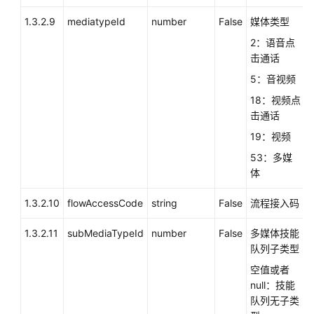
IVR
绑
1.3.2.9
mediatypeId
number
False
媒体类型
定
2：语音点
关
击通话
系
5：音视频
（modifyCalledRoute）
18：视频点
查
击通话
询
19：视频
接
53：多媒
入
体
码
与
1.3.2.10
flowAccessCode
string
False
流程接入码
技
能
1.3.2.11
subMediaTypeId
number
False
多媒体技能
队
队列子类型
列、
IVR
空值或者
绑
null：技能
定
队列无子类
关