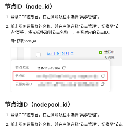
节点ID（node_id）
用
户
登录CCE控制台，在左侧导航栏中选择“集群管理”。
指
单击所创建集群的名称，并在左侧选择“节点管理”，切换至“节
南
点”页签，将光标移动到节点名称上，查看对应的节点ID。
最
图2
获取node_id
佳
实
践
API
参
考
使
节点池ID（nodepool_id）
用
前
登录CCE控制台，在左侧导航栏中选择“集群管理”。
必
读
单击所创建集群的名称，并在左侧选择“节点管理”，切换至“节点