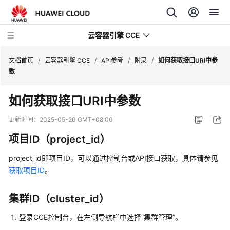
云容器引擎 CCE
文档首页
/
云容器引擎 CCE
/
API参考
/
附录
/
如何获取接口URI中参
数
如何获取接口URI中参数
最
更新时间：
2025-05-20 GMT+08:00
新
项目ID（project_id）
动
态
project_id即项目ID，可以通过控制台或API接口获取，具体请参见
获取项目ID
。
服
务
集群ID（cluster_id）
公
告
登录CCE控制台，在左侧导航栏中选择“集群管理”。