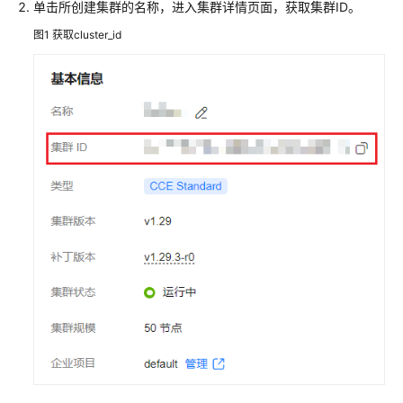
单击所创建集群的名称，进入集群详情页面，获取集群ID。
产
品
图1
获取cluster_id
介
绍
计
费
说
明
Kubernetes
基
础
知
识
快
速
入
门