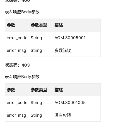
状态码：400
历
史
表3
响应Body参数
API
参数
参数类型
描述
弹
性
error_code
String
AOM.30005001
伸
缩
error_msg
String
参数错误
监
状态码：403
控
表4
响应Body参数
应
用
参数
参数类型
描述
资
源
error_code
String
AOM.30001005
管
理
error_msg
String
没有权限
新