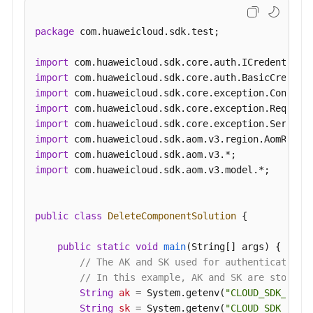
修
package
 com.huaweicloud.sdk.test;

改
应
import
用
import
-
import
UpdateApp
import
import
import
新
import
增
import
 com.huaweicloud.sdk.aom.v3.model.*;

组
件
-
public
class
DeleteComponentSolution
 {

CreateComponent
public
static
void
main
(String[] args)
 {

删
// The AK and SK used for authentication 
除
// In this example, AK and SK are stored 
组
String
ak
=
 System.getenv(
"CLOUD_SDK_AK"
);
件
String
sk
=
 System.getenv(
"CLOUD_SDK_SK"
);
-