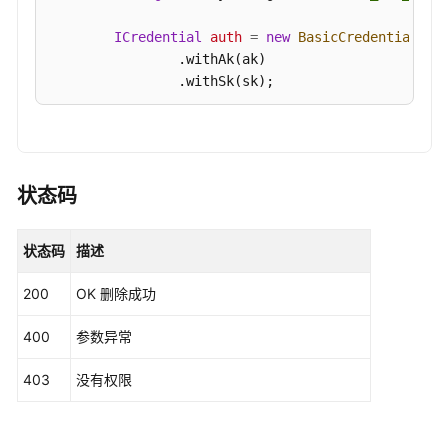
DeleteComponent
ICredential
auth
=
new
BasicCredentials
()

                .withAk(ak)

查
                .withSk(sk);

询
组
AomClient
client
=
 AomClient.newBuilder()

件
                .withCredential(auth)

详
                .withRegion(AomRegion.valueOf(
"<Y
情
                .build();

状态码
-
DeleteComponentRequest
request
=
new
Dele
ShowComponent
        request.withComponentId(
"{component_id}"
);
状态码
描述
try
 {

修
DeleteComponentResponse
response
=
 cl
改
200
OK 删除成功
            System.out.println(response.toString()
组
        } 
catch
 (ConnectionException e) {

件
400
参数异常
            e.printStackTrace();

-
        } 
catch
 (RequestTimeoutException e) {

UpdateComponent
403
没有权限
            e.printStackTrace();

        } 
catch
 (ServiceResponseException e) {

创
            e.printStackTrace();

建