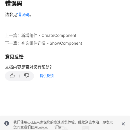
            System.out.println(e.getHttpStatusCode
错误码
环
            System.out.println(e.getRequestId());

境
请参见
错误码
。
            System.out.println(e.getErrorCode());

-
            System.out.println(e.getErrorMsg());

CreateEnv
        }

    }

上一篇：新增组件 - CreateComponent
删
下一篇：查询组件详情 - ShowComponent
除
环
意见反馈
境
-
文档内容是否对您有帮助？
DeleteEnv
提供反馈
查
询
环
境
详
情
-
我们使用cookie来确保您的高速浏览体验。继续浏览本站，即表示
ShowEnv
您同意我们使用cookie。
详情