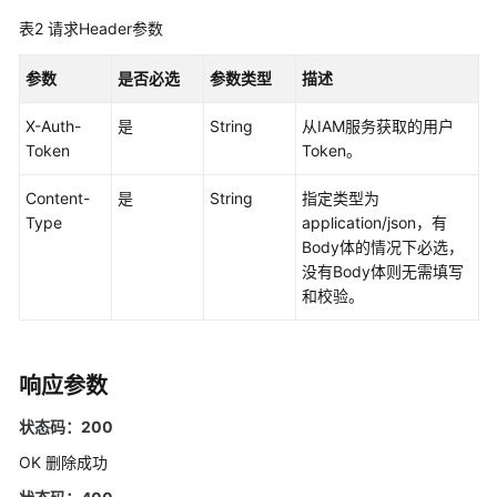
考
表2
请求Header参数
使
用
参数
是否必选
参数类型
描述
前
X-Auth-
必
是
String
从IAM服务获取的用户
Token
读
Token。
Content-
是
String
指定类型为
API
Type
application/json，有
概
Body体的情况下必选，
览
没有Body体则无需填写
和校验。
如
何
调
用
响应参数
API
状态码：200
API
OK 删除成功