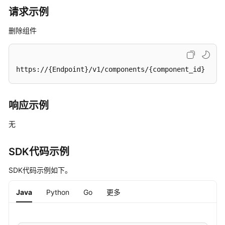
增
请求示例
应
用
删除组件
-
CreateApp
删
https://{Endpoint}/v1/components/{component_id}
除
应
用
响应示例
-
无
DeleteApp
查
SDK代码示例
询
应
SDK代码示例如下。
用
详
Java
Python
Go
更多
情
-
ShowApp