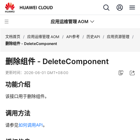
应用运维管理 AOM
文档首页
/
应用运维管理 AOM
/
API参考
/
历史API
/
应用资源管理
/
删除组件 - DeleteComponent
最
删除组件 - DeleteComponent
新
动
更新时间：
2026-06-01 GMT+08:00
态
功能介绍
产
该接口用于删除组件。
品
介
绍
调用方法
请参见
如何调用API
。
计
费