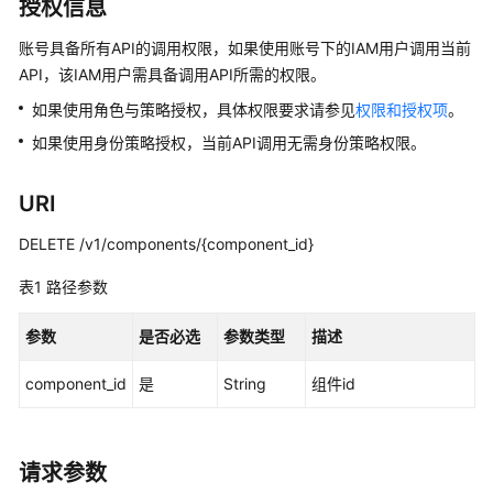
说
授权信息
明
账号具备所有API的调用权限，如果使用账号下的IAM用户调用当前
API，该IAM用户需具备调用API所需的权限。
快
速
如果使用角色与策略授权，具体权限要求请参见
权限和授权项
。
入
如果使用身份策略授权，当前API调用无需身份策略权限。
门
用
URI
户
DELETE /v1/components/{component_id}
指
南
表1
路径参数
最
参数
是否必选
参数类型
描述
佳
实
component_id
是
String
组件id
践
API
请求参数
参