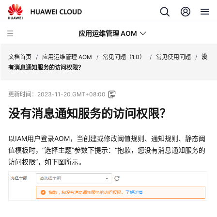
应用运维管理 AOM
文档首页
/
应用运维管理 AOM
/
常见问题（1.0）
/
常见使用问题
/
没
有消息通知服务的访问权限？
最
更新时间：
2023-11-20 GMT+08:00
新
动
没有消息通知服务的访问权限？
态
以IAM用户登录AOM，当创建或修改阈值规则、通知规则、静态阈
产
值模板时，“选择主题”参数下提示：“抱歉，您没有消息通知服务的
品
访问权限”，如下图所示。
介
绍
计
费