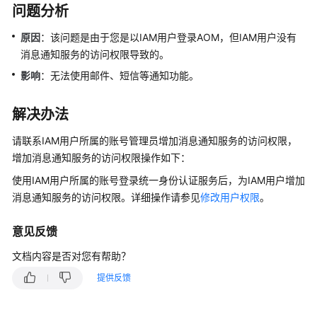
说
问题分析
明
原因
：该问题是由于您是以IAM用户登录AOM，但IAM用户没有
快
消息通知服务的访问权限导致的。
速
影响
：无法使用邮件、短信等通知功能。
入
门
解决办法
用
请联系IAM用户所属的账号管理员增加消息通知服务的访问权限，
户
增加消息通知服务的访问权限操作如下：
指
南
使用IAM用户所属的账号登录统一身份认证服务后，为IAM用户增加
消息通知服务的访问权限。详细操作请参见
修改用户权限
。
最
佳
意见反馈
实
践
文档内容是否对您有帮助？
提供反馈
API
参