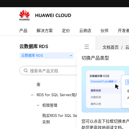
用户指南（联盟区域）
产品介绍
产品
解决方案
定价
云商店
伙伴
开发
RDS for MySQL快速入门
RDS for PostgreSQL快速入
云数据库 RDS
门
文档首页
/
云
RDS for SQL Server快速入门
切换产品类型
RDS for MySQL用户指南
数据
RDS for PostgreSQL用户指
更新时间
南
RDS for SQL Server用户指南
数据恢
权限管理
通过备份文
购买RDS for SQL Server
通过SSM
您可以点击下拉框切换本
实例
助您更高效地阅读文档。