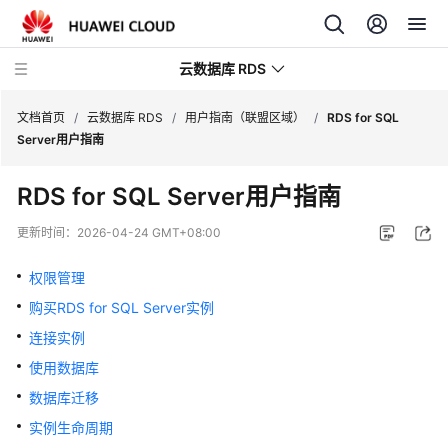
云数据库 RDS
文档首页
/
云数据库 RDS
/
用户指南（联盟区域）
/
RDS for SQL
Server用户指南
RDS for SQL Server
用户指南
产
更新时间：
2026-04-24 GMT+08:00
品
介
权限管理
绍
购买RDS for SQL Server实例
连接实例
计
费
使用数据库
说
数据库迁移
明
实例生命周期