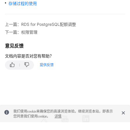
性
存储过程的使用
能
白
皮
上一篇：RDS for PostgreSQL配额调整
书
下一篇：权限管理
API
意见反馈
参
考
文档内容是否对您有帮助？
提供反馈
SDK
参
考
常
见
问
我们使用cookie来确保您的高速浏览体验。继续浏览本站，即表示
题
您同意我们使用cookie。
详情
故