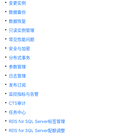
快
变更实例
速
数据备份
入
数据恢复
门
只读实例管理
内
常见性能问题
核
安全与加密
介
绍
分布式事务
参数管理
用
日志管理
户
指
发布订阅
南
监控指标与告警
CTS审计
最
佳
任务中心
实
RDS for SQL Server标签管理
践
RDS for SQL Server配额调整